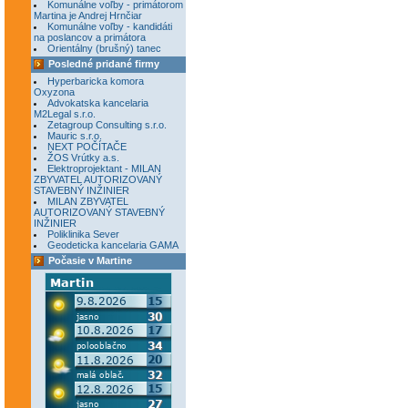
Komunálne voľby - primátorom
Martina je Andrej Hrnčiar
Komunálne voľby - kandidáti
na poslancov a primátora
Orientálny (brušný) tanec
Posledné pridané firmy
Hyperbaricka komora
Oxyzona
Advokatska kancelaria
M2Legal s.r.o.
Zetagroup Consulting s.r.o.
Mauric s.r.o.
NEXT POČÍTAČE
ŽOS Vrútky a.s.
Elektroprojektant - MILAN
ZBYVATEL AUTORIZOVANÝ
STAVEBNÝ INŽINIER
MILAN ZBYVATEL
AUTORIZOVANÝ STAVEBNÝ
INŽINIER
Poliklinika Sever
Geodeticka kancelaria GAMA
Počasie v Martine