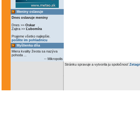
Meniny oslavuje
Dnes oslavuje meniny
Dnes >>
Oskar
Zajtra >>
Ľubomíra
Prajeme všetko najlepšie.
pošlite im pohladnicu
Myšlienka dňa
Miera kvality života sa nazýva
pohoda ...
-- Mikropolis
Stránku spravuje a vytvorila ju spoločnosť
Zetagr