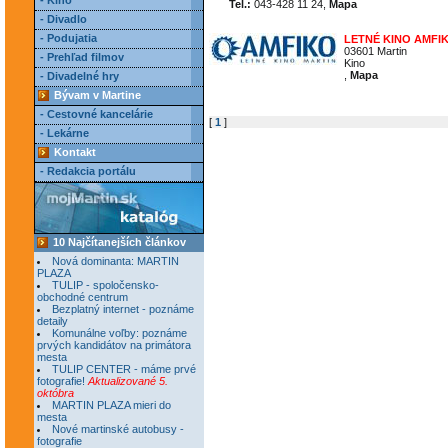
- Kino
Tel.:
043-428 11 24,
Mapa
- Divadlo
- Podujatia
LETNÉ KINO AMFI
03601 Martin
- Prehľad filmov
Kino
,
Mapa
- Divadelné hry
Bývam v Martine
- Cestovné kancelárie
[
1
]
- Lekárne
Kontakt
- Redakcia portálu
10 Najčítanejších článkov
Nová dominanta: MARTIN
PLAZA
TULIP - spoločensko-
obchodné centrum
Bezplatný internet - poznáme
detaily
Komunálne voľby: poznáme
prvých kandidátov na primátora
mesta
TULIP CENTER - máme prvé
fotografie!
Aktualizované 5.
októbra
MARTIN PLAZA mieri do
mesta
Nové martinské autobusy -
fotografie