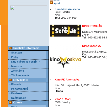
šport
Kino Mestská scéna
03601 Martin
Kino
Tel.:
0907 344 990
KINO STROJÁR
Nám.S.H. Vajanského
, Kino
Tel.:
043-422 49 94,
KINO MOSKVA
Turistické informácie
Moskovská 1, 03601 
- Skanzen
Kino
- Parky
Tel.:
043-423 83 30 (
- Kde načerpať benzín ?
- Múzeum
- Zmenárne
- TIK kancelária
Kino FK Alternatíva
Stravovanie
- Pizzerie
Nám.S.H. Vajanského 2, 03601 Martin
Kino
- Pohostinstvá
,
Mapa
- Kaviarne
- Reštaurácie
KINO 1. MÁJ
03861 Vrútky
Kultúra
Kino