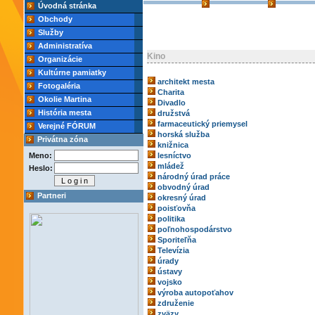
Úvodná stránka
Obchody
Služby
Administratíva
Kino
Organizácie
Kultúrne pamiatky
architekt mesta
Fotogaléria
Charita
Okolie Martina
Divadlo
História mesta
družstvá
farmaceutický priemysel
Verejné FÓRUM
horská služba
Privátna zóna
knižnica
Meno:
lesníctvo
mládež
Heslo:
národný úrad práce
obvodný úrad
Partneri
okresný úrad
poisťovňa
politika
poľnohospodárstvo
Sporiteľňa
Televízia
úrady
ústavy
vojsko
výroba autopoťahov
združenie
zväzy