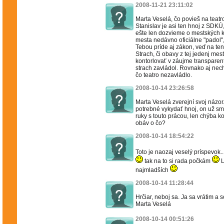
2008-11-21 23:11:02
Marta Veselá, čo povieš na teatr
Stanislav je asi ten hnoj z SDKÚ
ešte len dozvieme o mestských k
mesta nedávno oficiálne "padol", 
Tebou príde aj zákon, veď na tent
Strach, či obavy z tej jedenj mes
kontorlovať v záujme transparent
strach zavládol. Rovnako aj ne
čo teatro nezavládlo.
2008-10-14 23:26:58
Marta Veselá zverejní svoj názor.
potrebné vykydať hnoj, on už sm
ruky s touto prácou, len chýba 
obáv o čo?
2008-10-14 18:54:22
Toto je naozaj veselý príspevok...
tak na to si rada počkám
L
najmladších
2008-10-14 11:28:44
Hrčiar, neboj sa. Ja sa vrátim a
Marta Veselá
2008-10-14 00:51:26