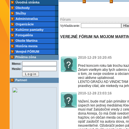
Úvodná stránka
Obchody
Služby
Administratíva
Fórum
Organizácie
Vyhľadávanie:
Kultúrne pamiatky
Fotogaléria
VEREJNÉ FÓRUM NA MOJOM MARTI
Okolie Martina
História mesta
Verejné FÓRUM
Privátna zóna
2010-12-29 10:20:45
Meno:
Pred koncom roku tak trochu kazdy
Heslo:
Zelam vsetkym aby tych uderov 
o tom, ze svoje osobne a obcian
veci aktivne uplatnovat.
Partneri
LENTO GRADU AD VINDICTAM SUI
pravdivy citat, ale niekedy na je
2010-12-28 23:03:16
Važení, bude mať pán primátor 
úspech len jednej mediálnej Kle
musí mať žalúdočné vredy z cele
dona Anreja, čo má čisté svedom
hajzlov, on občan mesta cez de
opäť zaútočiť na autora slova, n
neuveriteľné. Ožobráčil jeden pá