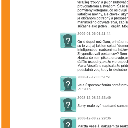
terajšej "trojky" a jej prisluhova
provokatérom a štváčom. Šašo m
pomýlený kolegami, čo oslovuj
katolícke noviny, ale človek, aký
je občanom potrebný a prospešný
martinského obyvateľstva, zapís
súčasne ako jeden ... orgán. Môj
2009-01-06 01:11:44
On si dupol nožičkou, primátor 
sú to vraj aj tak len spiaci "dem
inteligenciou, nadšením a húževn
Zhypnotizovali poslancov? Som 
zberba čo sem píše a unavuje,urči
ďaľšie úspechy,akože v prospech
Marta Veselá tu napísala,že príde
podstatnú vec, kedy to skutočne p
2008-12-17 00:51:51
Veľa úspechov želám primátorovi
PF: 2009
2008-12-08 22:33:49
Sorry, malo byť napísané samoz
2008-12-08 22:29:36
Marzta Veselá, ďakujem za reakc