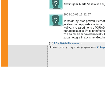
Abstinujem, Marta Veselá kde si, 
2008-10-05 15:32:57
Taras druhý. Máš pravdu, Bernát
ju šlendriansky postavila firma p.
Kočvara je za odmenu v PORA
poriadku je aj to, že p. primátor
zdá sa mi, že si dovolenkoval 
zopár fotografií, aby sme všetci 
[
1
]
2
3
4
5
6
ďalšia strana
>
Stránku spravuje a vytvorila ju spoločnosť
Zetagr