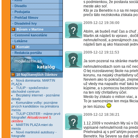
- Kino
s podmienkou, že postavia sociá
- Divadlo
meste ako soľ.
Kto je za Benetrix n.o sa mi nepod
- Podujatia
prečo táto neziskovka získala p
- Prehľad filmov
2009-12-12 19:36:00
- Divadelné hry
Bývam v Martine
Atolm, ak budeš mať čas a chuť 
- Cestovné kancelárie
Martin.sk nájdeš to vpravo , doč
nehnuteľností, a prenájmoch zau
- Lekárne
nájdeš tam aj ako hlasovali jedno
Kontakt
2009-12-12 19:11:53
- Redakcia portálu
Ja som pozeral na stránke marti
nehnutelnostiach som sa nič ne
O tej rozostavenej škole na prie
10 Najčítanejších článkov
korunu, na nejaký charitatívny uč
Neviem ako to pokračuje, zrejme 
Nová dominanta: MARTIN
už vtedy ma napadlo mať takú b
PLAZA
TULIP - spoločensko-
kúpime, a s pomocou bezdomovc
obchodné centrum
na ten istý chritatívny účel.
Bezplatný internet - poznáme
Mesto by získalo o milion viac,
detaily
To je samozrejme len moja fikcia
Komunálne voľby: poznáme
prvých kandidátov na primátora
je len ilúziou.
mesta
TULIP CENTER - máme prvé
2009-12-12 18:36:21
fotografie!
Aktualizované 5.
októbra
1.12.2009 v novinách My sú v čl
MARTIN PLAZA mieri do
vypísané nehnuteľnosti na pred
mesta
Priehradná aj s prilˇahlým poz
Nové martinské autobusy -
fotografie
Benetrix. Na Severe sa dali do 