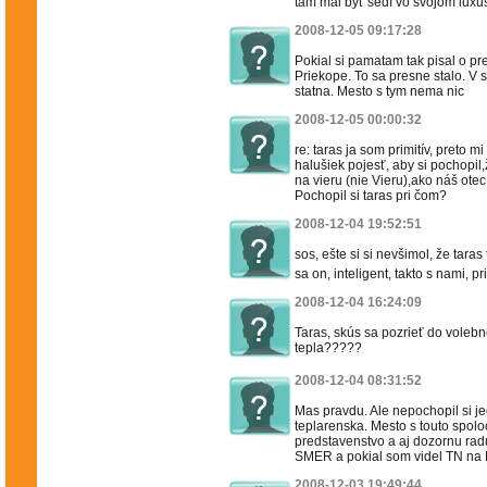
tam mal byť sedí vo svojom luxu
2008-12-05 09:17:28
Pokial si pamatam tak pisal o pr
Priekope. To sa presne stalo. V s
statna. Mesto s tym nema nic
2008-12-05 00:00:32
re: taras ja som primitív, preto m
halušiek pojesť, aby si pochopil
na vieru (nie Vieru),ako náš ote
Pochopil si taras pri čom?
2008-12-04 19:52:51
sos, ešte si si nevšimol, že tara
sa on, inteligent, takto s nami, pri
2008-12-04 16:24:09
Taras, skús sa pozrieť do voleb
tepla?????
2008-12-04 08:31:52
Mas pravdu. Ale nepochopil si je
teplarenska. Mesto s touto spolo
predstavenstvo a aj dozornu rad
SMER a pokial som videl TN na M
2008-12-03 19:49:44