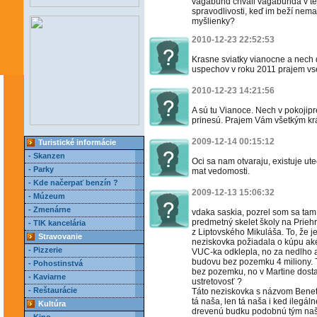
vagabund chváli vagabunda v tej
spravodlivosti, keď im beží nemalý
myšlienky?
2010-12-23 22:52:53
Krasne sviatky vianocne a nech 
uspechov v roku 2011 prajem vs
2010-12-23 14:21:56
A sú tu Vianoce. Nech v pokojipre
prinesú. Prajem Vám všetkým kr
2009-12-14 00:15:12
Turistické informácie
- Skanzen
Oci sa nam otvaraju, existuje u
- Parky
mat vedomosti.
- Kde načerpať benzín ?
2009-12-13 15:06:32
- Múzeum
- Zmenárne
vdaka saskia, pozrel som sa tam
predmetný skelet školy na Prieh
- TIK kancelária
z Liptovského Mikuláša. To, že je
Stravovanie
neziskovka požiadala o kúpu aké
- Pizzerie
VUC-ka odklepla, no za nedlho aj
budovu bez pozemku 4 miliony. T
- Pohostinstvá
bez pozemku, no v Martine dosta
- Kaviarne
ustretovosť ?
- Reštaurácie
Táto neziskovka s názvom Benetr
tá naša, len tá naša i ked ilegál
Kultúra
drevenú budku podobnú tým naš