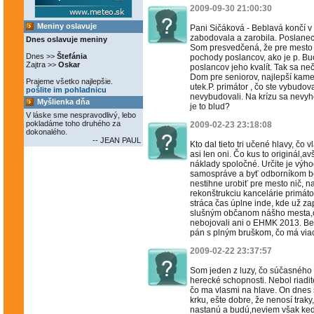
2009-09-30 21:00:30
Meniny oslavuje
Pani Sičáková - Beblavá končí v 
zabodovala a zarobila. Poslanec
Dnes oslavuje meniny
Som presvedčená, že pre mesto 
Dnes >>
Štefánia
pochody poslancov, ako je p. Buo
Zajtra >>
Oskar
poslancov jeho kvalít. Tak sa n
Dom pre seniorov, najlepší kame
Prajeme všetko najlepšie.
utek.P. primátor , čo ste vybudo
pošlite im pohladnicu
nevybudovali. Na krízu sa nevyh
Myšlienka dňa
je to blud?
V láske sme nespravodlivý, lebo
pokladáme toho druhého za
2009-02-23 23:18:08
dokonalého.
-- JEAN PAUL
Kto dal tieto tri učené hlavy, čo
asi len oni. Čo kus to originál,
náklady spoločné. Určite je vý
samospráve a byť odborníkom bez
nestihne urobiť pre mesto nič, na
rekonštrukciu kancelárie primáto
stráca čas úplne inde, kde už z
slušným občanom nášho mesta,obč
nebojovali ani o EHMK 2013. Be
pán s plným bruškom, čo má viac
2009-02-22 23:37:57
Som jeden z luzy, čo súčasného 
herecké schopnosti. Nebol riadit
čo ma vlasmi na hlave. On dnes s
krku, ešte dobre, že nenosí traky
nastanú a budú,neviem však kedy.