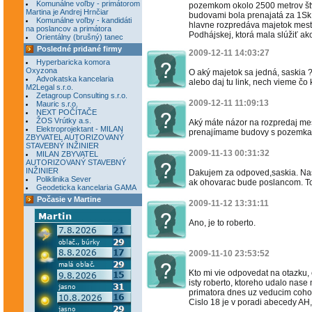
Komunálne voľby - primátorom
pozemkom okolo 2500 metrov štv
Martina je Andrej Hrnčiar
budovami bola prenajatá za 1Sk
Komunálne voľby - kandidáti
hlavne rozpredáva majetok mest
na poslancov a primátora
Podhájskej, ktorá mala slúžiť a
Orientálny (brušný) tanec
Posledné pridané firmy
2009-12-11 14:03:27
Hyperbaricka komora
Oxyzona
O aký majetok sa jedná, saskia 
Advokatska kancelaria
alebo daj tu link, nech vieme čo
M2Legal s.r.o.
Zetagroup Consulting s.r.o.
2009-12-11 11:09:13
Mauric s.r.o.
NEXT POČÍTAČE
ŽOS Vrútky a.s.
Aký máte názor na rozpredaj m
Elektroprojektant - MILAN
prenajímame budovy s pozemkam
ZBYVATEL AUTORIZOVANÝ
STAVEBNÝ INŽINIER
2009-11-13 00:31:32
MILAN ZBYVATEL
AUTORIZOVANÝ STAVEBNÝ
INŽINIER
Dakujem za odpoved,saskia. Nase
Poliklinika Sever
ak ohovarac bude poslancom. To s
Geodeticka kancelaria GAMA
Počasie v Martine
2009-11-12 13:31:11
Ano, je to roberto.
2009-11-10 23:53:52
Kto mi vie odpovedat na otazku, 
isty roberto, ktoreho udalo nase 
primatora dnes uz veducim cohos
Cislo 18 je v poradi abecedy A