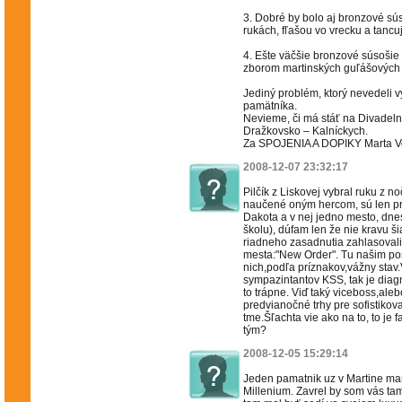
3. Dobré by bolo aj bronzové sús
rukách, fľašou vo vrecku a tanc
4. Ešte väčšie bronzové súsošie
zborom martinských guľášových 
Jediný problém, ktorý nevedeli v
pamätníka.
Nevieme, či má stáť na Divadel
Dražkovsko – Kalníckych.
Za SPOJENIA A DOPIKY Marta V
2008-12-07 23:32:17
Pilčík z Liskovej vybral ruku z n
naučené oným hercom, sú len pre
Dakota a v nej jedno mesto, dnes
školu), dúfam len že nie kravu ši
riadneho zasadnutia zahlasovali 
mesta:"New Order". Tu našim p
nich,podľa príznakov,vážny stav.
sympazintantov KSS, tak je diagn
to trápne. Viď taký viceboss,aleb
predvianočné trhy pre sofistiko
tme.Šľachta vie ako na to, to je 
tým?
2008-12-05 15:29:14
Jeden pamatnik uz v Martine ma
Millenium. Zavrel by som vás tam v