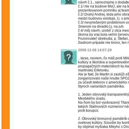
návrh č.1., samozrejme s dodatk
č.1/ nie na budove MsÚ, ale na te
prezentovanom pomníku aj team
č.2/ Drahý Andrej, teda jeho obra
medzi budovou existuje, t.j. v pr
č.3/ nevyriešeným problémom ost
Smerom na divadlo,t.j. na juh.
č.4/ môj návrh, urobiť z otca mes
škvrna by vraj bola veľmi červená
Pozorovateľ stretnutia, p. Štefan
žiadnom prípade nie bronz, ten 
2008-12-08 14:07:29
...taras, neviem, čo máš proti M
kultúry a školstva a superkreatí
propagačných materiáloch ku ka
martinskú Eifelovku.
Ale je fakt, že Martin si zaslúži
zorganizovalo naše hnutie SPO
za účasti lektorov z amerického
štyroch variantách pamätníka:
1. Jeden obrovský transparentný 
Mestského úradu.
Na ňom by bol vyobrazený Titanic
takých Stalinových rozmerov/ ná
proti korupcii.
2. Obrovský bronzový pamätník 
svetovej kultúry. Súsošie by tvo
by objímal myšiaka Mikyho s Di