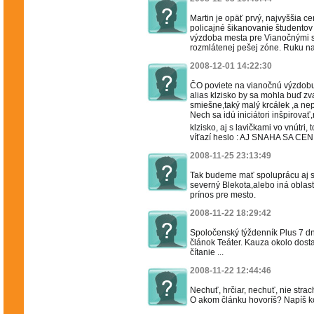
Martin je opäť prvý, najvyššia c
policajné šikanovanie študentov
výzdoba mesta pre Vianočnými sv
rozmlátenej pešej zóne. Ruku na 
2008-12-01 14:22:30
ČO poviete na vianočnú výzdobu 
alias klzisko by sa mohla buď zv
smiešne,taký malý krcálek ,a nep
Nech sa idú iniciátori inšpirova
klzisko, aj s lavičkami vo vnútri, 
víťazí heslo : AJ SNAHA SA CENÍ!
2008-11-25 23:13:49
Tak budeme mať spoluprácu aj s U
severný Blekota,alebo iná oblasť 
prínos pre mesto.
2008-11-22 18:29:42
Spoločenský týždenník Plus 7 dní
článok Teáter. Kauza okolo dos
čítanie ...
2008-11-22 12:44:46
Nechuť, hrčiar, nechuť, nie stra
O akom článku hovoríš? Napíš k