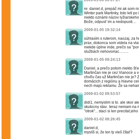
2009-01-06 00:07:27
re: daniel.d, prepáč mi ak som ni
Winter park Martinky, toto letí po
niekto oznámi názov lyžiarskeho
Bože, odpusť im a nedopusti....
2009-01-05 19:32:14
súhlasím s ruterom, naozaj, za 
prax, dokonca som videla na vlas
niekde úplne inde, prečo sa "poro
službách nehovoriac..........
2009-01-05 09:24:13
Daniel, a prečo potom niekto šť
Martinčan nie je cez Vianoce a
chvíľu čas už Martinčan nie je?
domácich z regiónu a hlavne cel
nech majú reklamu. Že sa nehanb
2009-01-02 09:53:57
didi1, nemyslim si to. ale skor ak
skutocny stav.. teraz nemam na m
"otrok"... staci si len precitat jeh
2009-01-02 08:26:45
daniel.d,
myslíš si, že len ty vieš čítať?