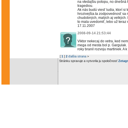
na vtedajšiu potopu, no dnešná 
tragediou.
Ak nás budú viesť ludia, ktorí s
hrozivejšia.ta zodpovednosť sa n
chudobných, malých aj velkých.
to mala uvedomiť, lebo už teraz n
17.11.2007
2008-09-14 21:53:44
Viktor nekecaj do vetra, ked nem
mega od mesta bol p. Gargulak. B
roky branil rozvoju martiniek. A
[
1
]
2
ďalšia strana
>
Stránku spravuje a vytvorila ju spoločnosť
Zetagr