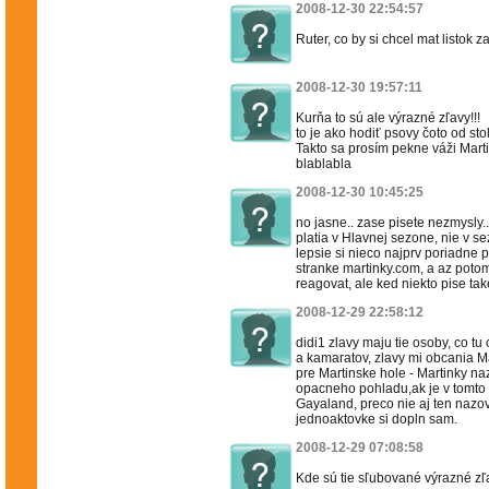
2008-12-30 22:54:57
Ruter, co by si chcel mat listok 
2008-12-30 19:57:11
Kurňa to sú ale výrazné zľavy!!!
to je ako hodiť psovy čoto od sto
Takto sa prosím pekne váži Mart
blablabla
2008-12-30 10:45:25
no jasne.. zase pisete nezmysly..
platia v Hlavnej sezone, nie v s
lepsie si nieco najprv poriadne p
stranke martinky.com, a az poto
reagovat, ale ked niekto pise take
2008-12-29 22:58:12
didi1 zlavy maju tie osoby, co t
a kamaratov, zlavy mi obcania M
pre Martinske hole - Martinky n
opacneho pohladu,ak je v tomto
Gayaland, preco nie aj ten nazov
jednoaktovke si dopln sam.
2008-12-29 07:08:58
Kde sú tie sľubované výrazné zľ