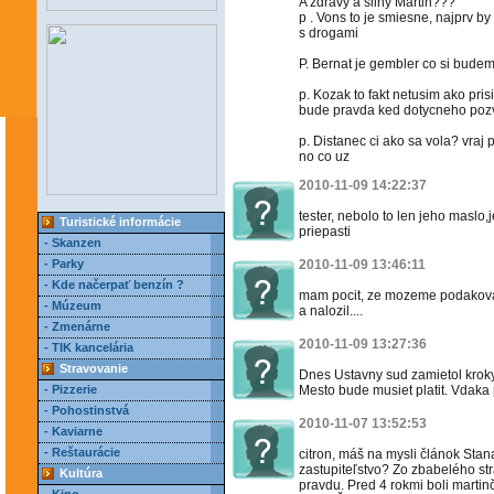
A zdravy a silny Martin???
p . Vons to je smiesne, najprv 
s drogami
P. Bernat je gembler co si budem
p. Kozak to fakt netusim ako prisi
bude pravda ked dotycneho poz
p. Distanec ci ako sa vola? vraj
no co uz
2010-11-09 14:22:37
tester, nebolo to len jeho maslo
Turistické informácie
priepasti
- Skanzen
- Parky
2010-11-09 13:46:11
- Kde načerpať benzín ?
mam pocit, ze mozeme podakovat 
- Múzeum
a nalozil....
- Zmenárne
2010-11-09 13:27:36
- TIK kancelária
Stravovanie
Dnes Ustavny sud zamietol kroky
- Pizzerie
Mesto bude musiet platit. Vdaka 
- Pohostinstvá
2010-11-07 13:52:53
- Kaviarne
- Reštaurácie
citron, máš na mysli článok Stan
zastupiteľstvo? Zo zbabelého str
Kultúra
pravdu. Pred 4 rokmi boli martin