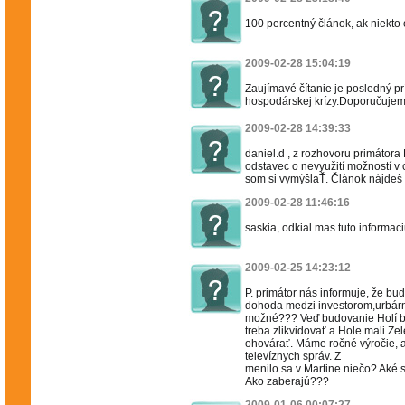
100 percentný článok, ak niekto 
2009-02-28 15:04:19
Zaujímavé čítanie je posledný p
hospodárskej krízy.Doporučujem!
2009-02-28 14:39:33
daniel.d , z rozhovoru primátora 
odstavec o nevyužití možností v 
som si vymýšlaŤ. Článok nájdeš a
2009-02-28 11:46:16
saskia, odkial mas tuto informac
2009-02-25 14:23:12
P. primátor nás informuje, že bu
dohoda medzi investorom,urbárn
možné??? Veď budovanie Holí blo
treba zlikvidovať a Hole mali Zel
ohovárať. Máme ročné výročie, 
televíznych správ. Z
menilo sa v Martine niečo? Aké sú
Ako zaberajú???