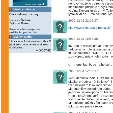
Skratka rozumne sa dá využiť vše
nehovorím, že je potrebné všetk
martinčania prispejte aj Vy k to
Meniny oslavuje
veď na Slovensku okrem V. Tatier 
lyžovačku do Turca na konci lyži
Dnes oslavuje meniny
Dnes >>
Štefánia
2009-12-31 22:06:37
Zajtra >>
Oskar
http://www.vyhodna-strecha.sk/
Prajeme všetko najlepšie.
pošlite im pohladnicu
Myšlienka dňa
2009-12-31 19:52:38
Láska je tá, ktorá ostáva stále - či
jej všetko dávame alebo všetko
lev: ako to myslis, prave orecho
odriekame.
rad, ze si na hole videm pesi a 
-- GOETHE
mu uz hovorim CHODENIE DO PRIR
zidu kopec, spia v hoteli a do na
cim menej ludi bude na holiach,
2009-12-31 12:59:17
Veru Martinske hole sú krasne, 
okolitej prírody a hôr čo je veľ
"zaostalejších" lokalitách Sloven
Martina nič v poslednom období 
je, koľko lyžiarov príde do Mart
Hole a to už nehovorím o rozbite
Nakoniec len toľko treba veriť, 
Martinčania držím Vám palce a ve
roku, potom príde všetko.