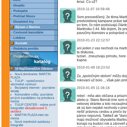
- Kino
teraz: Čo už?
- Divadlo
2010-11-07 10:58:48
- Podujatia
- Prehľad filmov
Som presvedčený, že téma Marti
predvolebnej kampane práve tak, 
- Divadelné hry
po tom, čo nám podsúvajú články
Bývam v Martine
Martinsku č.44. Má dojem, že pr
- Cestovné kancelárie
pavučiny klamsiev a poloprávd s
- Lekárne
2010-01-23 22:12:57
Kontakt
ani jeden z vas nechodi na mar
- Redakcia portálu
ta diskusia..
lyziari.. zneuzivaju prirodu, ho
trapne.
2010-01-09 18:23:52
10 Najčítanejších článkov
Nová dominanta: MARTIN
Za „spoločným stolom“ môžu doje
PLAZA
rokovaní už bolo..., však pán prim
TULIP - spoločensko-
obchodné centrum
Bezplatný internet - poznáme
2010-01-05 11:36:18
detaily
Komunálne voľby: poznáme
rebel - mňa ako občana a priazni
prvých kandidátov na primátora
alebo p. Stano Bernát (nie som 
mesta
vebovej stránke a toto nezaujím
TULIP CENTER - máme prvé
ak sú tam nejaké nezhody v preda
fotografie!
Aktualizované 5.
októbra
riešiť právnou cestou a prečo by
MARTIN PLAZA mieri do
pánov nepozná. Taktiež ak "darov
mesta
majú možnosť obyvatelia Martina 
Nové martinské autobusy -
konajú na budúci rok a zároveň p
fotografie