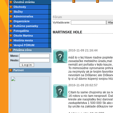
Úvodná stránka
Obchody
Služby
Administratíva
Fórum
Organizácie
Vyhľadávanie:
Kultúrne pamiatky
Fotogaléria
MARTINSKE HOLE
Okolie Martina
História mesta
Verejné FÓRUM
Privátna zóna
2010-11-09 21:16:44
Meno:
máš to v tej hlave riadne poplet
Heslo:
zasadačke metského úradu,mal s
nemáš ani poňatia v tejto kauze,
To mimosúdne vyrovnanie prihral
Partneri
za nezmysly ak je tvojim favorit
nevolám sa Dištanec ale Diškanec
ty si už dávno kúpený svojou hl
2010-11-09 20:02:57
Citam tu same chujoviny ak sa ne
16 rokov a nic tam nespravil. Da
kresle ale naoplatku tiez daro
zastupitelstva 1 500 000 Sk ak
by urcite na zaklade dôkazov nev