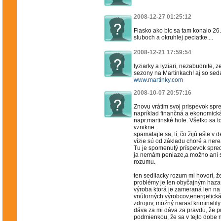
2008-12-27 01:25:12
Fiasko ako bic sa tam konalo 26.
sluboch a okruhlej peciatke....
2008-12-21 17:59:54
lyziarky a lyziari, nezabudnite, 
sezony na Martinkach! aj so sed
www.martinky.com
2008-10-07 20:57:16
Znovu vrátim svoj prispevok spre
napríklad finančná a ekonomická 
napr.martinské hole. Všetko sa to
vznikne.
spamatajte sa, tí, čo žijú ešte v
vízie sú od základu choré a nere
Tu je spomenutý príspevok spred
ja nemám peniaze,a možno ani sc
rozumu.
ten sedliacky rozum mi hovorí, ž
problémy je len obyčajným hazar
výroba ktorá je zameraná len na
vnútorných výrobcov,energetická
zdrojov, možný narast kriminality
dáva za mi dáva za pravdu, že p
podmienkou, že sa v tejto dobe