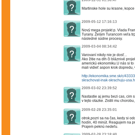
2009-12-31 01:36:47
Martinske hole su krasne, kopce
2009-05-12 17:16:13
Nový mega projekt p. Vlada Fran
Turany. Želám Turancom veľa trp
následné súdne procesy.
2009-03-04 08:34:42
Varovaní nikdy nie je dosť...
Ako žitie na dlh či bláznivé proj
americkú ekonomiku.U nás si to 
mali vidieť aspon krok dopredu, v
http://ekonomika.sme.sk/c/4333
skrachovat-inak-skrachuju-usa.h
2009-03-02 23:39:52
Nastastie aj jemu bezi cas, cim 
v tejto otazke. Zistili mu chorobu,
2009-02-28 23:35:01
otrok,pozri sa na čas, kedy si o
hodín, 40 minút. Reagujem na p
Prajem peknú nedeľu.
2009-02-28 23:18:40