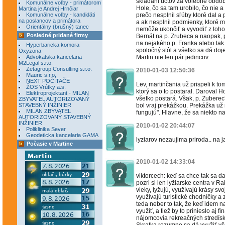
skladaní účtov za volebné obdob
Komunálne voľby - primátorom
Hole, čo sa tam urobilo, čo nie a
Martina je Andrej Hrnčiar
Komunálne voľby - kandidáti
prečo nesplnil sľúby ktoré dal 
na poslancov a primátora
a ak nesplnil podmienky, ktoré m
Orientálny (brušný) tanec
nemôže ukončiť a vyvodiť z toho
Posledné pridané firmy
Bernát na p. Zrubeca a naopak,
na nejakého p. Franka alebo tak
Hyperbaricka komora
spoločný stôl a všetko sa dá doj
Oxyzona
Advokatska kancelaria
Martin nie len pár jedincov.
M2Legal s.r.o.
Zetagroup Consulting s.r.o.
2010-01-03 12:50:36
Mauric s.r.o.
NEXT POČÍTAČE
Lev, martinčania už prispeli k tom
ŽOS Vrútky a.s.
ktorý sa o to postaral. Daroval H
Elektroprojektant - MILAN
všetko postará. Však, p. Zuberec
ZBYVATEL AUTORIZOVANÝ
STAVEBNÝ INŽINIER
bol vraj prekážkou. Prekážka už n
MILAN ZBYVATEL
fungujú". Hlavne, že sa niekto na..
AUTORIZOVANÝ STAVEBNÝ
INŽINIER
2010-01-02 20:44:07
Poliklinika Sever
Geodeticka kancelaria GAMA
lyziarov nezaujima priroda.. na j
Počasie v Martine
2010-01-02 14:33:04
viktorcech: keď sa chce tak sa 
pozri si len lyžiarske centra v R
vleky, lyžujú, využívajú krásy svoj
využívajú turistické chodníčky a
teda neber to tak, že keď idem na 
využiť, a tiež by to prinieslo aj f
nájomcovia rekreačných stredísk