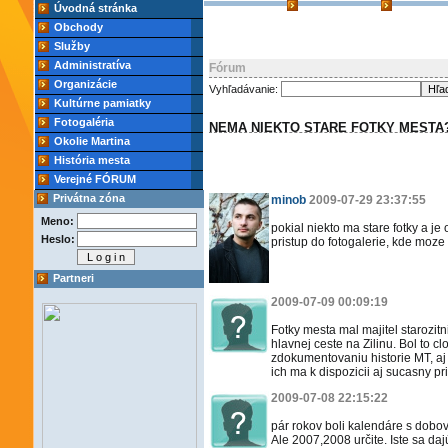
Úvodná stránka
Obchody
Služby
Administratíva
Fórum
Organizácie
Vyhľadávanie:
Kultúrne pamiatky
Fotogaléria
NEMA NIEKTO STARE FOTKY MESTA
Okolie Martina
História mesta
Verejné FÓRUM
Privátna zóna
minob
2009-07-29 23:37:55
Meno:
pokial niekto ma stare fotky a j
Heslo:
pristup do fotogalerie, kde moze t
Partneri
2009-07-09 00:09:19
Fotky mesta mal majitel starozitn
hlavnej ceste na Zilinu. Bol to c
zdokumentovaniu historie MT, aj 
ich ma k dispozicii aj sucasny pr
2009-07-08 22:15:22
pár rokov boli kalendáre s dobový
Ale 2007,2008 určite. Iste sa da