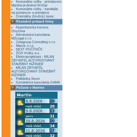
Komunálne voľby - primátorom
Martina je Andrej Hrnčiar
Komunálne voľby - kandidáti
na poslancov a primátora
Orientálny (brušný) tanec
Posledné pridané firmy
Hyperbaricka komora
Oxyzona
Advokatska kancelaria
M2Legal s.r.o.
Zetagroup Consulting s.r.o.
Mauric s.r.o.
NEXT POČÍTAČE
ŽOS Vrútky a.s.
Elektroprojektant - MILAN
ZBYVATEL AUTORIZOVANÝ
STAVEBNÝ INŽINIER
MILAN ZBYVATEL
AUTORIZOVANÝ STAVEBNÝ
INŽINIER
Poliklinika Sever
Geodeticka kancelaria GAMA
Počasie v Martine