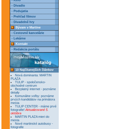
- Kino
- Divadlo
- Podujatia
- Prehľad filmov
- Divadelné hry
Bývam v Martine
- Cestovné kancelárie
- Lekárne
Kontakt
- Redakcia portálu
10 Najčítanejších článkov
Nová dominanta: MARTIN
PLAZA
TULIP - spoločensko-
obchodné centrum
Bezplatný internet - poznáme
detaily
Komunálne voľby: poznáme
prvých kandidátov na primátora
mesta
TULIP CENTER - máme prvé
fotografie!
Aktualizované 5.
októbra
MARTIN PLAZA mieri do
mesta
Nové martinské autobusy -
fotografie