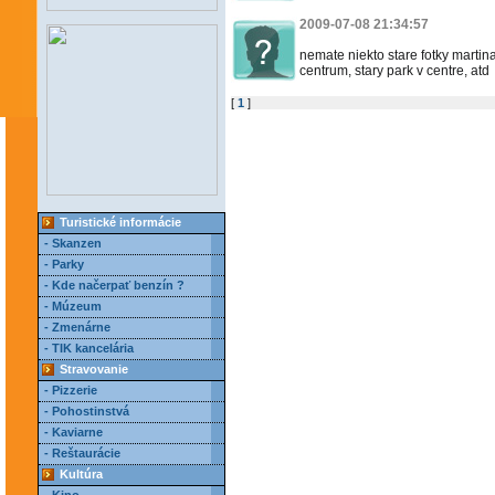
2009-07-08 21:34:57
nemate niekto stare fotky martin
centrum, stary park v centre, atd
[
1
]
Turistické informácie
- Skanzen
- Parky
- Kde načerpať benzín ?
- Múzeum
- Zmenárne
- TIK kancelária
Stravovanie
- Pizzerie
- Pohostinstvá
- Kaviarne
- Reštaurácie
Kultúra