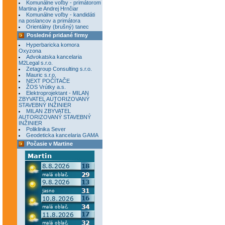
Komunálne voľby - primátorom
Martina je Andrej Hrnčiar
Komunálne voľby - kandidáti
na poslancov a primátora
Orientálny (brušný) tanec
Posledné pridané firmy
Hyperbaricka komora
Oxyzona
Advokatska kancelaria
M2Legal s.r.o.
Zetagroup Consulting s.r.o.
Mauric s.r.o.
NEXT POČÍTAČE
ŽOS Vrútky a.s.
Elektroprojektant - MILAN
ZBYVATEL AUTORIZOVANÝ
STAVEBNÝ INŽINIER
MILAN ZBYVATEL
AUTORIZOVANÝ STAVEBNÝ
INŽINIER
Poliklinika Sever
Geodeticka kancelaria GAMA
Počasie v Martine