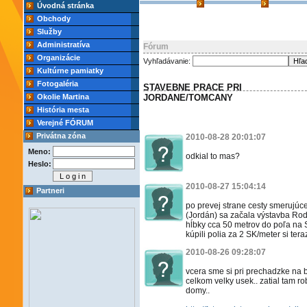
Úvodná stránka
Obchody
Služby
Administratíva
Fórum
Organizácie
Vyhľadávanie:
Kultúrne pamiatky
Fotogaléria
STAVEBNE PRACE PRI
Okolie Martina
JORDANE/TOMCANY
História mesta
Verejné FÓRUM
Privátna zóna
2010-08-28 20:01:07
Meno:
odkial to mas?
Heslo:
2010-08-27 15:04:14
Partneri
po prevej strane cesty smerujúc
(Jordán) sa začala výstavba Rodi
hĺbky cca 50 metrov do poľa na Se
kúpili polia za 2 SK/meter si tera
2010-08-26 09:28:07
vcera sme si pri prechadzke na 
celkom velky usek.. zatial tam ro
domy..