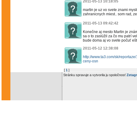
2011-05-13 10:18:05
martin je uz vo svete znami mysl
zahranicnych miest.. som rad, ze
2011-05-13 09:42:42
Konečne aj mesto Martin je známe 
sa o to zaslúžil za čo mu patrí v
bude doma aj vo svete počuť ešte 
2011-05-12 12:38:08
http://www.ta3.com/sk/reportaze
ceny-osn
[
1
]
Stránku spravuje a vytvorila ju spoločnosť
Zetagr