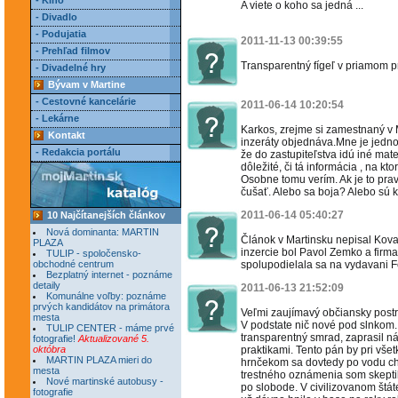
- Kino
A viete o koho sa jedná ...
- Divadlo
- Podujatia
2011-11-13 00:39:55
- Prehľad filmov
Transparentný fígeľ v priamom p
- Divadelné hry
Bývam v Martine
- Cestovné kancelárie
2011-06-14 10:20:54
- Lekárne
Karkos, zrejme si zamestnaný v 
Kontakt
inzeráty objednáva.Mne je jedno ,
- Redakcia portálu
že do zastupiteľstva idú iné mater
dôležité, či tá informácia , na kt
Osobne tomu verím. Ak je to prav
čušať. Alebo sa boja? Alebo sú
2011-06-14 05:40:27
10 Najčítanejších článkov
Nová dominanta: MARTIN
Článok v Martinsku nepisal Kovac
PLAZA
inzercie bol Pavol Zemko a firm
TULIP - spoločensko-
obchodné centrum
spolupodielala sa na vydavani 
Bezplatný internet - poznáme
detaily
2011-06-13 21:52:09
Komunálne voľby: poznáme
prvých kandidátov na primátora
Veľmi zaujímavý občiansky postre
mesta
V podstate nič nové pod slnkom..
TULIP CENTER - máme prvé
transparentný smrad, zaprasil 
fotografie!
Aktualizované 5.
októbra
praktikami. Tento pán by pri vše
MARTIN PLAZA mieri do
hrnčekom sa dovtedy po vodu ch
mesta
trestného oznámenia som skeptik
Nové martinské autobusy -
po slobode. V civilizovanom štá
fotografie