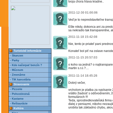
tvoja chora hlava kradne..
2011-12-30 01:00:06
Veď je to nepredstaviteľne trans
Ešte nikdy, dokonca ani za pre
sa nekradlo tak transparentne, ak
2011-11-18 15:42:08
Nie, tento je priateľ pani prednos
Turistické informácie
Konateľ bol piť na oslave narode
- Skanzen
2011-11-15 20:57:03
- Parky
o koho sa jedná? o najtranspare
- Kde načerpať benzín ?
martin s.r.o.?....
- Múzeum
- Zmenárne
2011-11-14 18:45:26
- TIK kancelária
Dobrý večer,
Stravovanie
- Pizzerie
vrcholom je platba za vypísanie 
vrátilo žiadosť s odôvodnením, 
- Pohostinstvá
formulároch !!!
- Kaviarne
Teda, sprostredkovateĺská firma
- Reštaurácie
ďalej z peniazmi, nikoho nezaují
urobila tak základnú chybu, akou
Kultúra