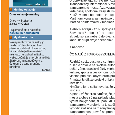
O objektivite tejto správy nemô
Transparency International Slov
transparentné mesto. A za vyprac
Meniny oslavuje
teda našej spoločnej kasy státis
Dnes oslavuje meniny
Keďže v tomto hodnotení transpar
Martinom, vynára sa množstvo ot
Dnes >>
Štefánia
Martina neinformoval v médiách 
Zajtra >>
Oskar
Alebo: Nečítajú v OSN správy a 
Prajeme všetko najlepšie.
Slovensko? Lebo ak áno – ocenen
pošlite im pohladnicu
ak tieto správy neberú do úvahy,
Myšlienka dňa
koho, udeľujú svoje ocenenia?
Vážnym ohrozením lásky je
žiarlivosť. Nie tá, vyvolaná
A napokon:
pôvabom alebo koketnosťou,
ktorá môže jedine vznietiť
ČO MAJÚ Z TOHO OBYVATELIA
neistotu, nerozhodnú lásku.
Nebezpečná je chorobná, ničivá
žiarlivosť, plná nedôvery a
Rozbité cesty, pustnúce centru
úzkosti, že toho druhého
rušenie dotácie na školské auto
stratíme.
pešej zóne, drastické škrty v toh
-- MAIOLI
kultúre, športe a cestovnom ruch
vlastne priniesol obyvateľom pr
Primátor tvrdil, že projekt prilák
investori?
Hrnčiar a jeho suita hovoria, že
tisíc eur.
S plnou vážnosťou tvrdíme, že j
mestá a obce sú na základe pla
vybrať najvýhodnejšiu ponuku. T
transparentný projekt, na to stač
vyhodiť státisíce na žiadny tran
transparentnosť, rovná sa preh