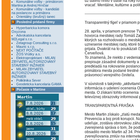
už dávno hnilo v base na roky r
Komunálne voľby - primátorom
vracať. Mentálne, kultúrne a pol
Martina je Andrej Hrnčiar
Komunálne voľby - kandidáti
na poslancov a primátora
--------------------------------------------
Orientálny (brušný) tanec
Posledné pridané firmy
Transparentný fígeľ v priamom 
Hyperbaricka komora
28. apríla, v priamom prenose T
Oxyzona
Advokatska kancelaria
hovorca mestskej rady Tomáš Za
M2Legal s.r.o.
ktorých sa rozhodovalo o mestsko
Zetagroup Consulting s.r.o.
uznesenie mestskej rady, ktoré b
Mauric s.r.o.
prijala. Dvakrát na to poukázali
NEXT POČÍTAČE
Červeňová.
ŽOS Vrútky a.s.
To znamená, že niekto z vedeni
Elektroprojektant - MILAN
ZBYVATEL AUTORIZOVANÝ
prepisuje zásadné dokumenty a 
STAVEBNÝ INŽINIER
predkladá na rokovanie poslanco
MILAN ZBYVATEL
primátora mesta podané trestné
AUTORIZOVANÝ STAVEBNÝ
právomocí verejného činiteľa.
INŽINIER
Poliklinika Sever
V súvislosti s takýmito „aktivit
Geodeticka kancelaria GAMA
informácia o udelení ocenenia O
Počasie v Martine
mesta. O získaní tohto ocenenia
televíznej obrazovky informoval 
TRANSPARENTNÁ FRAŠKA
Mesto Martin získalo „zlatú medai
Prevencia a boj proti korupcii. N
udeľuje, zostáva obrovskou záh
zverejnená správa o tom, že pod
obsadilo mesto Martin až 34. Pri
zverejňovania zmlúv na internet