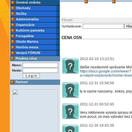
Úvodná stránka
Obchody
Služby
Administratíva
Fórum
Organizácie
Vyhľadávanie:
Kultúrne pamiatky
Fotogaléria
CENA OSN
Okolie Martina
História mesta
Verejné FÓRUM
Privátna zóna
2012-02-10 13:23:51
Meno:
ďalšie nezákonné správanie MsU 
Heslo:
https://docs.google.com/viewer?
a=v&pid=explorer&chrome=tr
Partneri
2011-12-31 15:58:58
ty si vazne naruseny.. kokos, p
2011-12-31 00:52:45
Veru niktonevie vysiela spravu 
som pocul, ze mas vybrator bez b
2011-12-30 19:43:39