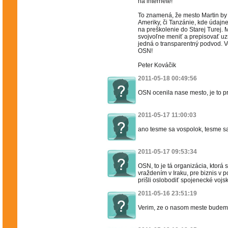
na internete!
To znamená, že mesto Martin by 
Ameriky, či Tanzánie, kde údajn
na preškolenie do Starej Turej. 
svojvoľne meniť a prepisovať u
jedná o transparentný podvod. Ve
OSN!
Peter Kováčik
2011-05-18 00:49:56
OSN ocenila nase mesto, je to p
2011-05-17 11:00:03
ano tesme sa vospolok, tesme s
2011-05-17 09:53:34
OSN, to je tá organizácia, ktorá
vraždením v Iraku, pre biznis v 
prišli oslobodiť spojenecké vojs
2011-05-16 23:51:19
Verim, ze o nasom meste budeme