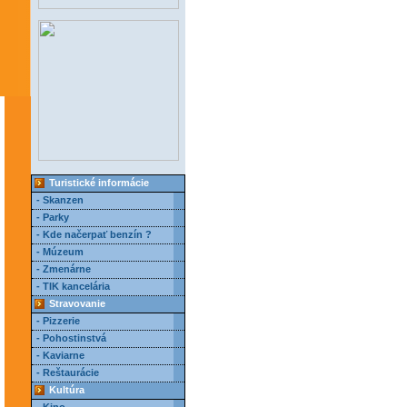
Turistické informácie
- Skanzen
- Parky
- Kde načerpať benzín ?
- Múzeum
- Zmenárne
- TIK kancelária
Stravovanie
- Pizzerie
- Pohostinstvá
- Kaviarne
- Reštaurácie
Kultúra