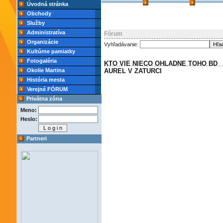
Úvodná stránka
Obchody
Služby
Administratíva
Fórum
Organizácie
Vyhľadávanie:
Kultúrne pamiatky
Fotogaléria
KTO VIE NIECO OHLADNE TOHO BD
Okolie Martina
AUREL V ZATURCI
História mesta
Verejné FÓRUM
Privátna zóna
Meno:
Heslo:
Partneri