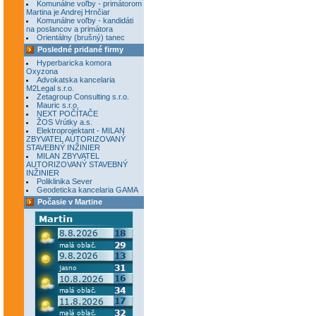
Komunálne voľby - primátorom
Martina je Andrej Hrnčiar
Komunálne voľby - kandidáti
na poslancov a primátora
Orientálny (brušný) tanec
Posledné pridané firmy
Hyperbaricka komora
Oxyzona
Advokatska kancelaria
M2Legal s.r.o.
Zetagroup Consulting s.r.o.
Mauric s.r.o.
NEXT POČÍTAČE
ŽOS Vrútky a.s.
Elektroprojektant - MILAN
ZBYVATEL AUTORIZOVANÝ
STAVEBNÝ INŽINIER
MILAN ZBYVATEL
AUTORIZOVANÝ STAVEBNÝ
INŽINIER
Poliklinika Sever
Geodeticka kancelaria GAMA
Počasie v Martine