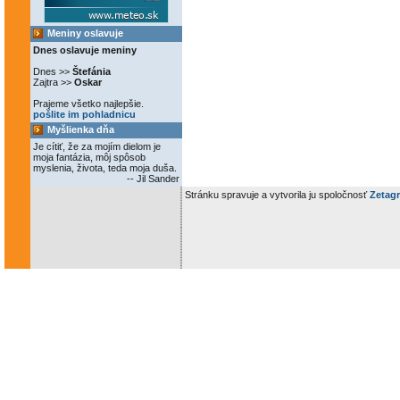
Meniny oslavuje
Dnes oslavuje meniny
Dnes >>
Štefánia
Zajtra >>
Oskar
Prajeme všetko najlepšie.
pošlite im pohladnicu
Myšlienka dňa
Je cítiť, že za mojím dielom je
moja fantázia, môj spôsob
myslenia, života, teda moja duša.
-- Jil Sander
Stránku spravuje a vytvorila ju spoločnosť
Zetagr