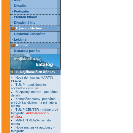
- Kino
- Divadlo
- Podujatia
- Prehľad filmov
- Divadelné hry
Bývam v Martine
- Cestovné kancelárie
- Lekárne
Kontakt
- Redakcia portálu
10 Najčítanejších článkov
Nová dominanta: MARTIN
PLAZA
TULIP - spoločensko-
obchodné centrum
Bezplatný internet - poznáme
detaily
Komunálne voľby: poznáme
prvých kandidátov na primátora
mesta
TULIP CENTER - máme prvé
fotografie!
Aktualizované 5.
októbra
MARTIN PLAZA mieri do
mesta
Nové martinské autobusy -
fotografie