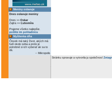
Meniny oslavuje
Dnes oslavuje meniny
Dnes >>
Oskar
Zajtra >>
Ľubomíra
Prajeme všetko najlepšie.
pošlite im pohladnicu
Myšlienka dňa
Človek má taký život, akých má
ľudí okolo seba a preto je
potrebné si ich vyberať ak sa to
dá.
-- Mikropolis
Stránku spravuje a vytvorila ju spoločnosť
Zetagr