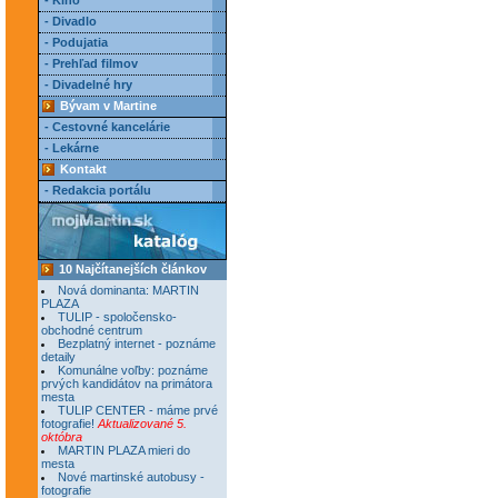
- Kino
- Divadlo
- Podujatia
- Prehľad filmov
- Divadelné hry
Bývam v Martine
- Cestovné kancelárie
- Lekárne
Kontakt
- Redakcia portálu
10 Najčítanejších článkov
Nová dominanta: MARTIN
PLAZA
TULIP - spoločensko-
obchodné centrum
Bezplatný internet - poznáme
detaily
Komunálne voľby: poznáme
prvých kandidátov na primátora
mesta
TULIP CENTER - máme prvé
fotografie!
Aktualizované 5.
októbra
MARTIN PLAZA mieri do
mesta
Nové martinské autobusy -
fotografie