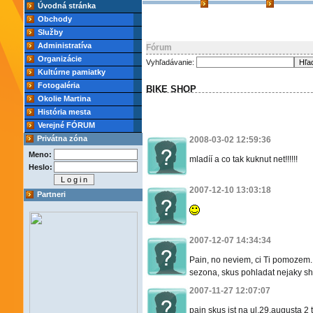
Úvodná stránka
Obchody
Služby
Administratíva
Fórum
Organizácie
Vyhľadávanie:
Kultúrne pamiatky
Fotogaléria
BIKE SHOP
Okolie Martina
História mesta
Verejné FÓRUM
Privátna zóna
2008-03-02 12:59:36
Meno:
mladíí a co tak kuknut net!!!!!!
Heslo:
2007-12-10 13:03:18
Partneri
2007-12-07 14:34:34
Pain, no neviem, ci Ti pomozem.
sezona, skus pohladat nejaky s
2007-11-27 12:07:07
pain skus ist na ul.29.augusta 2 