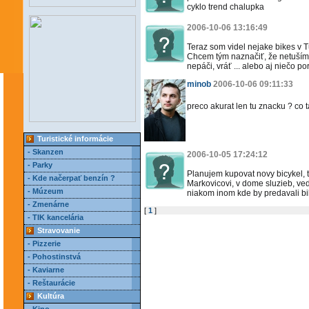
cyklo trend chalupka
2006-10-06 13:16:49
Teraz som videl nejake bikes v Tu
Chcem tým naznačiť, že netuším, č
nepáči, vráť ... alebo aj niečo por
minob
2006-10-06 09:11:33
preco akurat len tu znacku ? co t
Turistické informácie
- Skanzen
2006-10-05 17:24:12
- Parky
Planujem kupovat novy bicykel, 
- Kde načerpať benzín ?
Markovicovi, v dome sluzieb, vedla 
- Múzeum
niakom inom kde by predavali b
- Zmenárne
[
1
]
- TIK kancelária
Stravovanie
- Pizzerie
- Pohostinstvá
- Kaviarne
- Reštaurácie
Kultúra