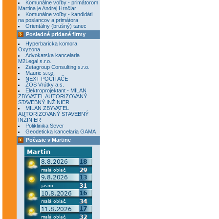
Komunálne voľby - primátorom
Martina je Andrej Hrnčiar
Komunálne voľby - kandidáti
na poslancov a primátora
Orientálny (brušný) tanec
Posledné pridané firmy
Hyperbaricka komora
Oxyzona
Advokatska kancelaria
M2Legal s.r.o.
Zetagroup Consulting s.r.o.
Mauric s.r.o.
NEXT POČÍTAČE
ŽOS Vrútky a.s.
Elektroprojektant - MILAN
ZBYVATEL AUTORIZOVANÝ
STAVEBNÝ INŽINIER
MILAN ZBYVATEL
AUTORIZOVANÝ STAVEBNÝ
INŽINIER
Poliklinika Sever
Geodeticka kancelaria GAMA
Počasie v Martine