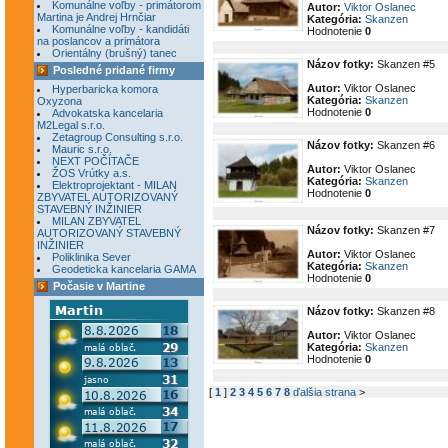
Komunálne voľby - primátorom
Autor:
Viktor Oslanec
Martina je Andrej Hrnčiar
Kategória:
Skanzen
Komunálne voľby - kandidáti
Hodnotenie
0
na poslancov a primátora
Orientálny (brušný) tanec
Názov fotky:
Skanzen #5
Posledné pridané firmy
Autor:
Viktor Oslanec
Hyperbaricka komora
Kategória:
Skanzen
Oxyzona
Hodnotenie
0
Advokatska kancelaria
M2Legal s.r.o.
Zetagroup Consulting s.r.o.
Názov fotky:
Skanzen #6
Mauric s.r.o.
NEXT POČÍTAČE
Autor:
Viktor Oslanec
ŽOS Vrútky a.s.
Kategória:
Skanzen
Elektroprojektant - MILAN
Hodnotenie
0
ZBYVATEL AUTORIZOVANÝ
STAVEBNÝ INŽINIER
MILAN ZBYVATEL
Názov fotky:
Skanzen #7
AUTORIZOVANÝ STAVEBNÝ
INŽINIER
Autor:
Viktor Oslanec
Poliklinika Sever
Kategória:
Skanzen
Geodeticka kancelaria GAMA
Hodnotenie
0
Počasie v Martine
Názov fotky:
Skanzen #8
Autor:
Viktor Oslanec
Kategória:
Skanzen
Hodnotenie
0
[
1
]
2
3
4
5
6
7
8
ďalšia strana
>