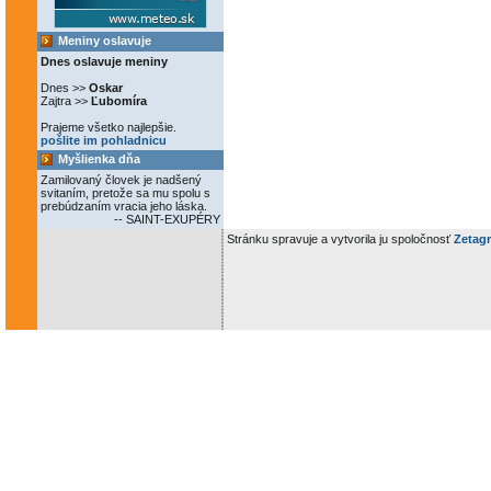
Meniny oslavuje
Dnes oslavuje meniny
Dnes >>
Oskar
Zajtra >>
Ľubomíra
Prajeme všetko najlepšie.
pošlite im pohladnicu
Myšlienka dňa
Zamilovaný človek je nadšený
svitaním, pretože sa mu spolu s
prebúdzaním vracia jeho láska.
-- SAINT-EXUPÉRY
Stránku spravuje a vytvorila ju spoločnosť
Zetagr