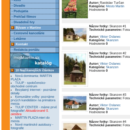
- Kino
Autor:
Rastislav Turčan
- Divadlo
Kategória:
Mesto Martin
Hodnotenie
0
- Podujatia
- Prehľad filmov
- Divadelné hry
Názov fotky:
Skanzen #1
Bývam v Martine
Technické parametre:
Fotoa
- Cestovné kancelárie
Autor:
Viktor Oslanec
- Lekárne
Kategória:
Skanzen
Hodnotenie
0
Kontakt
- Redakcia portálu
Názov fotky:
Skanzen #2
Technické parametre:
Fotoa
Autor:
Viktor Oslanec
Kategória:
Skanzen
10 Najčítanejších článkov
Hodnotenie
0
Nová dominanta: MARTIN
PLAZA
TULIP - spoločensko-
obchodné centrum
Bezplatný internet - poznáme
detaily
Názov fotky:
Skanzen #3
Komunálne voľby: poznáme
Technické parametre:
Fotoa
prvých kandidátov na primátora
mesta
Autor:
Viktor Oslanec
TULIP CENTER - máme prvé
Kategória:
Skanzen
fotografie!
Aktualizované 5.
Hodnotenie
0
októbra
MARTIN PLAZA mieri do
mesta
Názov fotky:
Skanzen #4
Nové martinské autobusy -
Technické parametre:
Fotoa
fotografie