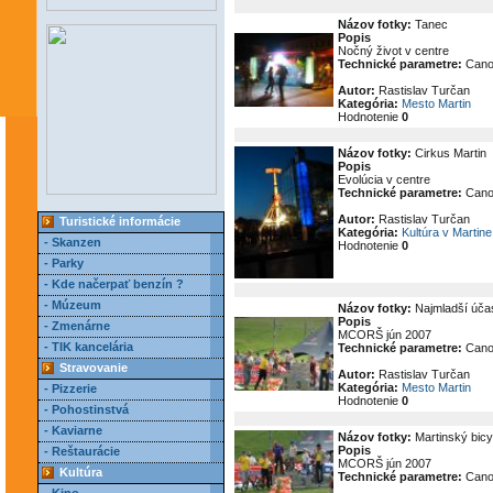
Názov fotky:
Tanec
Popis
Nočný život v centre
Technické parametre:
Cano
Autor:
Rastislav Turčan
Kategória:
Mesto Martin
Hodnotenie
0
Názov fotky:
Cirkus Martin
Popis
Evolúcia v centre
Technické parametre:
Cano
Autor:
Rastislav Turčan
Turistické informácie
Kategória:
Kultúra v Martine
- Skanzen
Hodnotenie
0
- Parky
- Kde načerpať benzín ?
- Múzeum
Názov fotky:
Najmladší účas
Popis
- Zmenárne
MCORŠ jún 2007
- TIK kancelária
Technické parametre:
Cano
Stravovanie
Autor:
Rastislav Turčan
Kategória:
Mesto Martin
- Pizzerie
Hodnotenie
0
- Pohostinstvá
- Kaviarne
Názov fotky:
Martinský bicy
Popis
- Reštaurácie
MCORŠ jún 2007
Kultúra
Technické parametre:
Cano