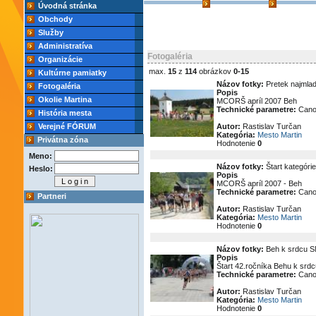
Úvodná stránka
Obchody
Služby
Administratíva
Fotogaléria
Organizácie
max.
15
z
114
obrázkov
0-15
Kultúrne pamiatky
Názov fotky:
Pretek najmla
Fotogaléria
Popis
Okolie Martina
MCORŠ apríl 2007 Beh
Technické parametre:
Cano
História mesta
Verejné FÓRUM
Autor:
Rastislav Turčan
Kategória:
Mesto Martin
Privátna zóna
Hodnotenie
0
Meno:
Názov fotky:
Štart kategóri
Heslo:
Popis
MCORŠ apríl 2007 - Beh
Technické parametre:
Cano
Partneri
Autor:
Rastislav Turčan
Kategória:
Mesto Martin
Hodnotenie
0
Názov fotky:
Beh k srdcu SN
Popis
Štart 42.ročníka Behu k srd
Technické parametre:
Cano
Autor:
Rastislav Turčan
Kategória:
Mesto Martin
Hodnotenie
0