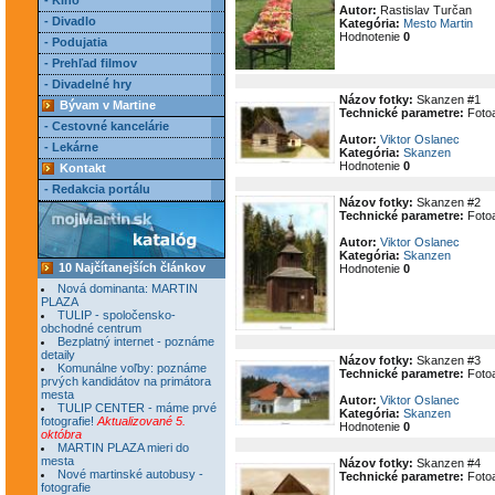
- Kino
Autor:
Rastislav Turčan
- Divadlo
Kategória:
Mesto Martin
Hodnotenie
0
- Podujatia
- Prehľad filmov
- Divadelné hry
Názov fotky:
Skanzen #1
Bývam v Martine
Technické parametre:
Fotoa
- Cestovné kancelárie
Autor:
Viktor Oslanec
- Lekárne
Kategória:
Skanzen
Hodnotenie
0
Kontakt
- Redakcia portálu
Názov fotky:
Skanzen #2
Technické parametre:
Fotoa
Autor:
Viktor Oslanec
Kategória:
Skanzen
10 Najčítanejších článkov
Hodnotenie
0
Nová dominanta: MARTIN
PLAZA
TULIP - spoločensko-
obchodné centrum
Bezplatný internet - poznáme
detaily
Názov fotky:
Skanzen #3
Komunálne voľby: poznáme
Technické parametre:
Fotoa
prvých kandidátov na primátora
mesta
Autor:
Viktor Oslanec
TULIP CENTER - máme prvé
Kategória:
Skanzen
fotografie!
Aktualizované 5.
Hodnotenie
0
októbra
MARTIN PLAZA mieri do
mesta
Názov fotky:
Skanzen #4
Nové martinské autobusy -
Technické parametre:
Fotoa
fotografie