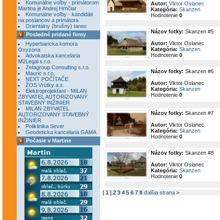
Komunálne voľby - primátorom
Autor:
Viktor Oslanec
Martina je Andrej Hrnčiar
Kategória:
Skanzen
Komunálne voľby - kandidáti
Hodnotenie
0
na poslancov a primátora
Orientálny (brušný) tanec
Názov fotky:
Skanzen #5
Posledné pridané firmy
Autor:
Viktor Oslanec
Hyperbaricka komora
Kategória:
Skanzen
Oxyzona
Hodnotenie
0
Advokatska kancelaria
M2Legal s.r.o.
Zetagroup Consulting s.r.o.
Názov fotky:
Skanzen #6
Mauric s.r.o.
NEXT POČÍTAČE
Autor:
Viktor Oslanec
ŽOS Vrútky a.s.
Kategória:
Skanzen
Elektroprojektant - MILAN
Hodnotenie
0
ZBYVATEL AUTORIZOVANÝ
STAVEBNÝ INŽINIER
MILAN ZBYVATEL
Názov fotky:
Skanzen #7
AUTORIZOVANÝ STAVEBNÝ
INŽINIER
Autor:
Viktor Oslanec
Poliklinika Sever
Kategória:
Skanzen
Geodeticka kancelaria GAMA
Hodnotenie
0
Počasie v Martine
Názov fotky:
Skanzen #8
Autor:
Viktor Oslanec
Kategória:
Skanzen
Hodnotenie
0
[
1
]
2
3
4
5
6
7
8
ďalšia strana
>