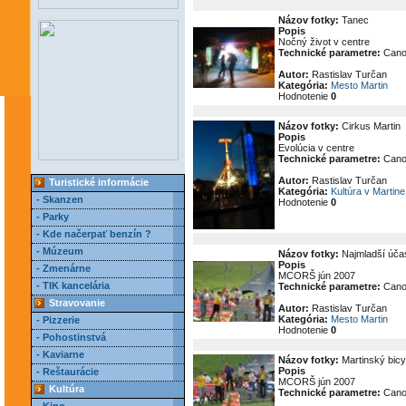
Názov fotky:
Tanec
Popis
Nočný život v centre
Technické parametre:
Cano
Autor:
Rastislav Turčan
Kategória:
Mesto Martin
Hodnotenie
0
Názov fotky:
Cirkus Martin
Popis
Evolúcia v centre
Technické parametre:
Cano
Autor:
Rastislav Turčan
Turistické informácie
Kategória:
Kultúra v Martine
- Skanzen
Hodnotenie
0
- Parky
- Kde načerpať benzín ?
- Múzeum
Názov fotky:
Najmladší účas
Popis
- Zmenárne
MCORŠ jún 2007
- TIK kancelária
Technické parametre:
Cano
Stravovanie
Autor:
Rastislav Turčan
Kategória:
Mesto Martin
- Pizzerie
Hodnotenie
0
- Pohostinstvá
- Kaviarne
Názov fotky:
Martinský bicy
Popis
- Reštaurácie
MCORŠ jún 2007
Kultúra
Technické parametre:
Cano