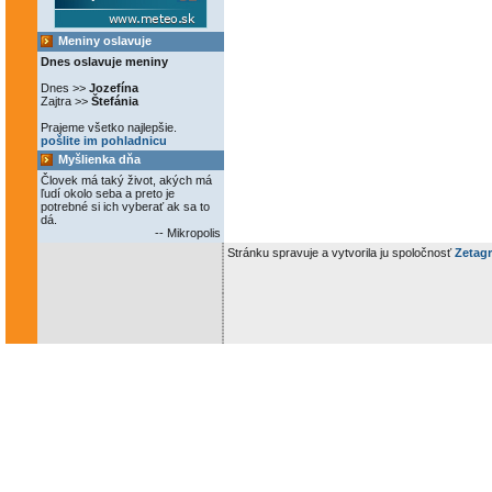
Meniny oslavuje
Dnes oslavuje meniny
Dnes >>
Jozefína
Zajtra >>
Štefánia
Prajeme všetko najlepšie.
pošlite im pohladnicu
Myšlienka dňa
Človek má taký život, akých má
ľudí okolo seba a preto je
potrebné si ich vyberať ak sa to
dá.
-- Mikropolis
Stránku spravuje a vytvorila ju spoločnosť
Zetagr