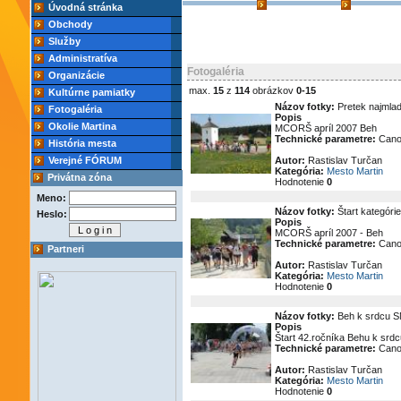
Úvodná stránka
Obchody
Služby
Administratíva
Fotogaléria
Organizácie
max.
15
z
114
obrázkov
0-15
Kultúrne pamiatky
Názov fotky:
Pretek najmla
Fotogaléria
Popis
Okolie Martina
MCORŠ apríl 2007 Beh
Technické parametre:
Cano
História mesta
Verejné FÓRUM
Autor:
Rastislav Turčan
Kategória:
Mesto Martin
Privátna zóna
Hodnotenie
0
Meno:
Názov fotky:
Štart kategóri
Heslo:
Popis
MCORŠ apríl 2007 - Beh
Technické parametre:
Cano
Partneri
Autor:
Rastislav Turčan
Kategória:
Mesto Martin
Hodnotenie
0
Názov fotky:
Beh k srdcu SN
Popis
Štart 42.ročníka Behu k srd
Technické parametre:
Cano
Autor:
Rastislav Turčan
Kategória:
Mesto Martin
Hodnotenie
0