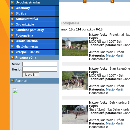
Úvodná stránka
Obchody
Služby
Administratíva
Fotogaléria
Organizácie
max.
15
z
114
obrázkov
0-15
Kultúrne pamiatky
Názov fotky:
Pretek najmla
Fotogaléria
Popis
Okolie Martina
MCORŠ apríl 2007 Beh
Technické parametre:
Cano
História mesta
Verejné FÓRUM
Autor:
Rastislav Turčan
Kategória:
Mesto Martin
Privátna zóna
Hodnotenie
0
Meno:
Názov fotky:
Štart kategóri
Heslo:
Popis
MCORŠ apríl 2007 - Beh
Technické parametre:
Cano
Partneri
Autor:
Rastislav Turčan
Kategória:
Mesto Martin
Hodnotenie
0
Názov fotky:
Beh k srdcu SN
Popis
Štart 42.ročníka Behu k srd
Technické parametre:
Cano
Autor:
Rastislav Turčan
Kategória:
Mesto Martin
Hodnotenie
0