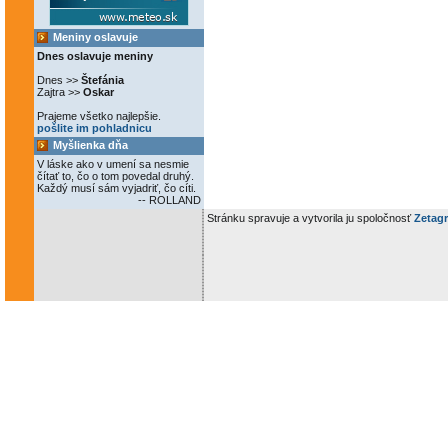
Meniny oslavuje
Dnes oslavuje meniny
Dnes >>
Štefánia
Zajtra >>
Oskar
Prajeme všetko najlepšie.
pošlite im pohladnicu
Myšlienka dňa
V láske ako v umení sa nesmie
čítať to, čo o tom povedal druhý.
Každý musí sám vyjadriť, čo cíti.
-- ROLLAND
Stránku spravuje a vytvorila ju spoločnosť
Zetagr