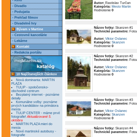
- Kino
Autor:
Rastislav Turčan
- Divadlo
Kategória:
Mesto Martin
Hodnotenie
0
- Podujatia
- Prehľad filmov
- Divadelné hry
Názov fotky:
Skanzen #1
Bývam v Martine
Technické parametre:
Fotoa
- Cestovné kancelárie
Autor:
Viktor Oslanec
- Lekárne
Kategória:
Skanzen
Hodnotenie
0
Kontakt
- Redakcia portálu
Názov fotky:
Skanzen #2
Technické parametre:
Fotoa
Autor:
Viktor Oslanec
Kategória:
Skanzen
10 Najčítanejších článkov
Hodnotenie
0
Nová dominanta: MARTIN
PLAZA
TULIP - spoločensko-
obchodné centrum
Bezplatný internet - poznáme
detaily
Názov fotky:
Skanzen #3
Komunálne voľby: poznáme
Technické parametre:
Fotoa
prvých kandidátov na primátora
mesta
Autor:
Viktor Oslanec
TULIP CENTER - máme prvé
Kategória:
Skanzen
fotografie!
Aktualizované 5.
Hodnotenie
0
októbra
MARTIN PLAZA mieri do
mesta
Názov fotky:
Skanzen #4
Nové martinské autobusy -
Technické parametre:
Fotoa
fotografie