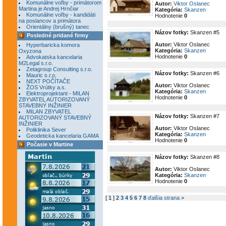
Komunálne voľby - primátorom
Autor:
Viktor Oslanec
Martina je Andrej Hrnčiar
Kategória:
Skanzen
Komunálne voľby - kandidáti
Hodnotenie
0
na poslancov a primátora
Orientálny (brušný) tanec
Názov fotky:
Skanzen #5
Posledné pridané firmy
Autor:
Viktor Oslanec
Hyperbaricka komora
Kategória:
Skanzen
Oxyzona
Hodnotenie
0
Advokatska kancelaria
M2Legal s.r.o.
Zetagroup Consulting s.r.o.
Názov fotky:
Skanzen #6
Mauric s.r.o.
NEXT POČÍTAČE
Autor:
Viktor Oslanec
ŽOS Vrútky a.s.
Kategória:
Skanzen
Elektroprojektant - MILAN
Hodnotenie
0
ZBYVATEL AUTORIZOVANÝ
STAVEBNÝ INŽINIER
MILAN ZBYVATEL
Názov fotky:
Skanzen #7
AUTORIZOVANÝ STAVEBNÝ
INŽINIER
Autor:
Viktor Oslanec
Poliklinika Sever
Kategória:
Skanzen
Geodeticka kancelaria GAMA
Hodnotenie
0
Počasie v Martine
Názov fotky:
Skanzen #8
Autor:
Viktor Oslanec
Kategória:
Skanzen
Hodnotenie
0
[
1
]
2
3
4
5
6
7
8
ďalšia strana
>