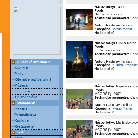
Názov fotky:
Tanec
Popis
Nočný život v centre
Technické parametre:
Cano
Autor:
Rastislav Turčan
Kategória:
Mesto Martin
Hodnotenie
0
Názov fotky:
Cirkus Martin
Popis
Evolúcia v centre
Technické parametre:
Cano
Autor:
Rastislav Turčan
Turistické informácie
Kategória:
Kultúra v Martine
- Skanzen
Hodnotenie
0
- Parky
- Kde načerpať benzín ?
- Múzeum
Názov fotky:
Najmladší účas
Popis
- Zmenárne
MCORŠ jún 2007
- TIK kancelária
Technické parametre:
Cano
Stravovanie
Autor:
Rastislav Turčan
Kategória:
Mesto Martin
- Pizzerie
Hodnotenie
0
- Pohostinstvá
- Kaviarne
Názov fotky:
Martinský bicy
Popis
- Reštaurácie
MCORŠ jún 2007
Kultúra
Technické parametre:
Cano