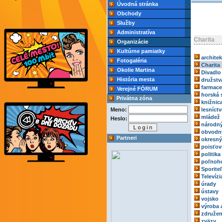
Úvodná stránka
Obchody
Služby
Administratíva
Charita
Organizácie
Kultúrne pamiatky
archite
Fotogaléria
Charita
Okolie Martina
Divadlo
História mesta
družstv
farmace
Verejné FÓRUM
horská 
Privátna zóna
knižnic
Meno:
lesníct
mládež
Heslo:
národný
obvodn
Partneri
okresný
poisťov
politika
poľnoh
Sporite
Televízi
úrady
ústavy
vojsko
výroba 
združen
zväzy