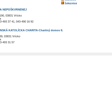
železnice
A NEPOŠKVRNENEJ
190, 03831 Vrícko
a
3-493 37 41, 043-490 16 92
NSKÁ KATOLÍCKA CHARITA-Charitný domov II.
39, 03831 Vrícko
a
3-493 31 57