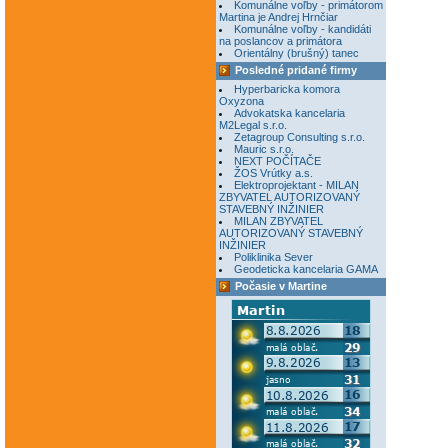
Komunálne voľby - primátorom
Martina je Andrej Hrnčiar
Komunálne voľby - kandidáti
na poslancov a primátora
Orientálny (brušný) tanec
Posledné pridané firmy
Hyperbaricka komora
Oxyzona
Advokatska kancelaria
M2Legal s.r.o.
Zetagroup Consulting s.r.o.
Mauric s.r.o.
NEXT POČÍTAČE
ŽOS Vrútky a.s.
Elektroprojektant - MILAN
ZBYVATEL AUTORIZOVANÝ
STAVEBNÝ INŽINIER
MILAN ZBYVATEL
AUTORIZOVANÝ STAVEBNÝ
INŽINIER
Poliklinika Sever
Geodeticka kancelaria GAMA
Počasie v Martine