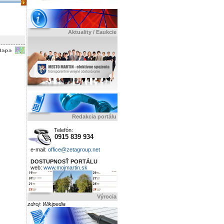
Aktuality / Eaukcie
Redakcia portálu
Telefón:
0915 839 934
e-mail:
office@zetagroup.net
DOSTUPNOSŤ PORTÁLU
web:
www.mojmartin.sk
Výrocia
zdroj: Wikipedia