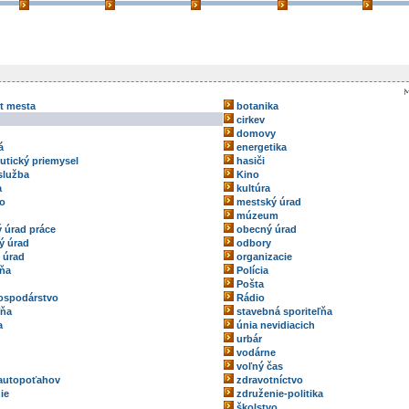
kt mesta
botanika
cirkev
domovy
á
energetika
utický priemysel
hasiči
služba
Kino
a
kultúra
vo
mestský úrad
múzeum
 úrad práce
obecný úrad
ý úrad
odbory
 úrad
organizacie
ňa
Polícia
Pošta
ospodárstvo
Rádio
ľňa
stavebná sporiteľňa
a
únia nevidiacich
urbár
vodárne
voľný čas
autopoťahov
zdravotníctvo
ie
združenie-politika
školstvo