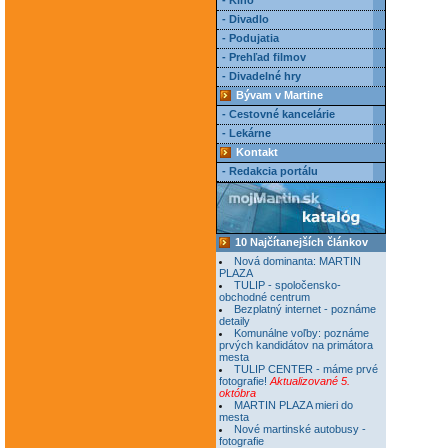
- Kino
- Divadlo
- Podujatia
- Prehľad filmov
- Divadelné hry
Bývam v Martine
- Cestovné kancelárie
- Lekárne
Kontakt
- Redakcia portálu
10 Najčítanejších článkov
Nová dominanta: MARTIN
PLAZA
TULIP - spoločensko-
obchodné centrum
Bezplatný internet - poznáme
detaily
Komunálne voľby: poznáme
prvých kandidátov na primátora
mesta
TULIP CENTER - máme prvé
fotografie!
Aktualizované 5.
októbra
MARTIN PLAZA mieri do
mesta
Nové martinské autobusy -
fotografie