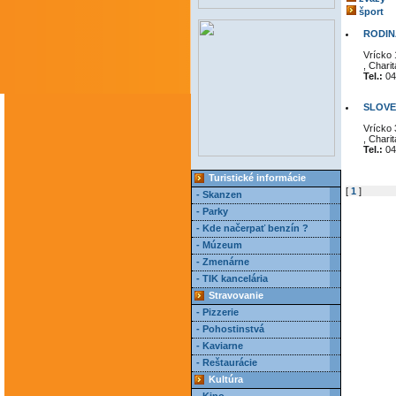
šport
RODIN
Vrícko 
, Charit
Tel.:
04
SLOVE
Vrícko 
, Charit
Tel.:
04
Turistické informácie
[
1
]
- Skanzen
- Parky
- Kde načerpať benzín ?
- Múzeum
- Zmenárne
- TIK kancelária
Stravovanie
- Pizzerie
- Pohostinstvá
- Kaviarne
- Reštaurácie
Kultúra