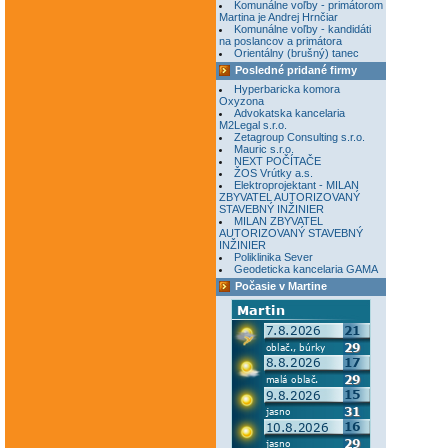
Komunálne voľby - primátorom
Martina je Andrej Hrnčiar
Komunálne voľby - kandidáti
na poslancov a primátora
Orientálny (brušný) tanec
Posledné pridané firmy
Hyperbaricka komora
Oxyzona
Advokatska kancelaria
M2Legal s.r.o.
Zetagroup Consulting s.r.o.
Mauric s.r.o.
NEXT POČÍTAČE
ŽOS Vrútky a.s.
Elektroprojektant - MILAN
ZBYVATEL AUTORIZOVANÝ
STAVEBNÝ INŽINIER
MILAN ZBYVATEL
AUTORIZOVANÝ STAVEBNÝ
INŽINIER
Poliklinika Sever
Geodeticka kancelaria GAMA
Počasie v Martine