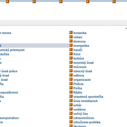
kt mesta
botanika
cirkev
domovy
á
energetika
utický priemysel
hasiči
služba
Kino
a
kultúra
vo
mestský úrad
múzeum
 úrad práce
obecný úrad
ý úrad
odbory
 úrad
organizacie
ňa
Polícia
Pošta
ospodárstvo
Rádio
ľňa
stavebná sporiteľňa
a
únia nevidiacich
urbár
vodárne
voľný čas
autopoťahov
zdravotníctvo
ie
združenie-politika
školstvo