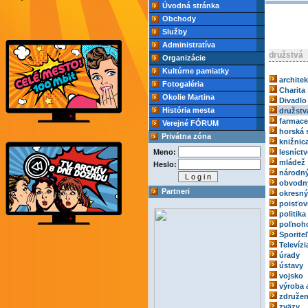
Úvodná stránka
Obchody
Služby
Administratíva
družstvá
Organizácie
Kultúrne pamiatky
archite
Fotogaléria
Charita
Okolie Martina
Divadlo
História mesta
družstv
farmace
Verejné FÓRUM
horská 
Privátna zóna
knižnic
Meno:
lesníct
mládež
Heslo:
národný
obvodn
Partneri
okresný
poisťov
politika
poľnoh
Sporite
Televízi
úrady
ústavy
vojsko
výroba 
združen
zväzy