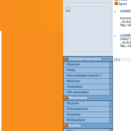
šport
OKRES
Kozmon
, družs
Tel.:
04
LESNÉ
03802 
, družs
Tel.:
04
Turistické informácie
[
1
]
- Skanzen
- Parky
- Kde načerpať benzín ?
- Múzeum
- Zmenárne
- TIK kancelária
Stravovanie
- Pizzerie
- Pohostinstvá
- Kaviarne
- Reštaurácie
Kultúra