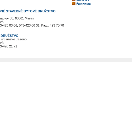
železnice
NÉ STAVEBNÉ BYTOVÉ DRUŽSTVO
autov 35, 03601 Martin
tvá
3-423 03 06, 043-423 00 31,
Fax.:
423 70 70
 DRUŽSTVO
Turčianske Jaseno
tvá
3-426 21 71