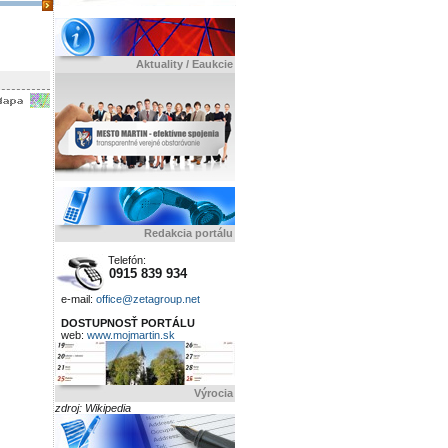
Aktuality / Eaukcie
Redakcia portálu
Telefón:
0915 839 934
e-mail:
office@zetagroup.net
DOSTUPNOSŤ PORTÁLU
web:
www.mojmartin.sk
Výrocia
zdroj: Wikipedia