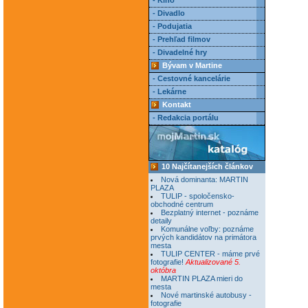
- Kino
- Divadlo
- Podujatia
- Prehľad filmov
- Divadelné hry
Bývam v Martine
- Cestovné kancelárie
- Lekárne
Kontakt
- Redakcia portálu
10 Najčítanejších článkov
Nová dominanta: MARTIN
PLAZA
TULIP - spoločensko-
obchodné centrum
Bezplatný internet - poznáme
detaily
Komunálne voľby: poznáme
prvých kandidátov na primátora
mesta
TULIP CENTER - máme prvé
fotografie!
Aktualizované 5.
októbra
MARTIN PLAZA mieri do
mesta
Nové martinské autobusy -
fotografie