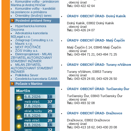
Komunálne voľby - primátorom
, obecný úrad
Martina je Andrej Hrnčiar
Tel.:
043-422 42 64
Komunálne voľby - kandidáti
na poslancov a primátora
Orientálny (brušný) tanec
ÚRADY- OBECNÝ ÚRAD- Dolný Kalník
Posledné pridané firmy
Dolný Kalník, 03802 Dolný Kalník
Hyperbaricka komora
, obecný úrad
Oxyzona
Tel.:
043-426 24 07
Advokatska kancelaria
M2Legal s.r.o.
Zetagroup Consulting s.r.o.
ÚRADY- OBECNÝ ÚRAD- Malý Čepčín
Mauric s.r.o.
NEXT POČÍTAČE
Malý Čepčín č.14, 03845 Malý Čepčín
ŽOS Vrútky a.s.
, obecný úrad
Elektroprojektant - MILAN
Tel.:
043-494 71 21, 043-494 71 25
ZBYVATEL AUTORIZOVANÝ
STAVEBNÝ INŽINIER
MILAN ZBYVATEL
ÚRADY- OBECNÝ ÚRAD- Turany n/Váho
AUTORIZOVANÝ STAVEBNÝ
INŽINIER
Turany n/Váhom, 03853 Turany
Poliklinika Sever
, obecný úrad
Geodeticka kancelaria GAMA
Tel.:
043-429 24 00, 043-429 26 50
Počasie v Martine
ÚRADY- OBECNÝ ÚRAD- Turčiansky Ďur
Turčiansky Ďur, 03843 Turčiansky Ďur
, obecný úrad
Tel.:
043-493 32 08
ÚRADY- OBECNÝ ÚRAD- Dražkovce
Dražkovce, 03802 Dražkovce
, obecný úrad
Tel.:
043-413 18 62, 043-430 20 08