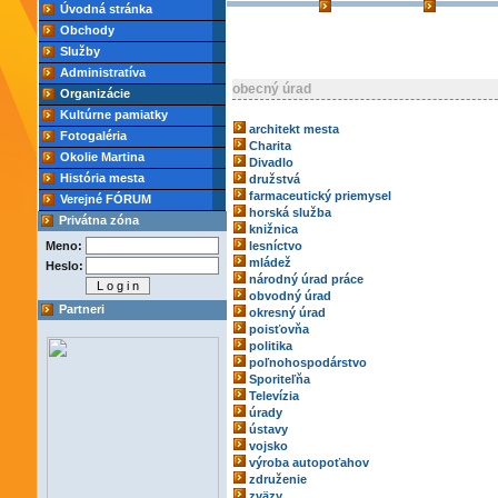
Úvodná stránka
Obchody
Služby
Administratíva
obecný úrad
Organizácie
Kultúrne pamiatky
architekt mesta
Fotogaléria
Charita
Okolie Martina
Divadlo
História mesta
družstvá
farmaceutický priemysel
Verejné FÓRUM
horská služba
Privátna zóna
knižnica
Meno:
lesníctvo
mládež
Heslo:
národný úrad práce
obvodný úrad
Partneri
okresný úrad
poisťovňa
politika
poľnohospodárstvo
Sporiteľňa
Televízia
úrady
ústavy
vojsko
výroba autopoťahov
združenie
zväzy