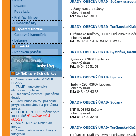
- Kino
ÚRADY- OBECNÝ ÚRAD- Sučany-starost
- Divadlo
Sučany, 03852 Sučany
- Podujatia
, obecný úrad
Tel.:
043-429 30 95
- Prehľad filmov
- Divadelné hry
ÚRADY- OBECNÝ ÚRAD- Turčianske Kľač
Bývam v Martine
Turčianske Kľačany, 03607 Turčianske Kľač
- Cestovné kancelárie
, obecný úrad
- Lekárne
Tel.:
043-428 14 89, 043-430 02 17
Kontakt
- Redakcia portálu
ÚRADY- OBECNÝ ÚRAD- Bystrička, matri
Bystrička, 03601 Bystrička
, obecný úrad
Tel.:
043-413 51 52
10 Najčítanejších článkov
ÚRADY- OBECNÝ ÚRAD- Lipovec
Nová dominanta: MARTIN
PLAZA
Hrabiny 290, 03607 Lipovec
TULIP - spoločensko-
, obecný úrad
obchodné centrum
Tel.:
043-428 43 35
Bezplatný internet - poznáme
detaily
Komunálne voľby: poznáme
ÚRADY- OBECNÝ ÚRAD- Sučany
prvých kandidátov na primátora
mesta
SNP 8, 03852 Sučany
TULIP CENTER - máme prvé
, obecný úrad
fotografie!
Aktualizované 5.
Tel.:
043-429 32 81
októbra
MARTIN PLAZA mieri do
mesta
ÚRADY- OBECNÝ ÚRAD- Turčianske Kľača
Nové martinské autobusy -
fotografie
Turčianske Kľačany, 03607 Turčianske Kľač