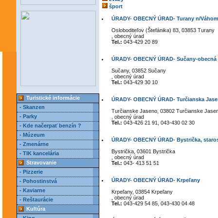
šport
ÚRADY- OBECNÝ ÚRAD- Turany n/Váhom-
Osloboditeľov (Štefánika) 83, 03853 Turany
, obecný úrad
Tel.:
043-429 20 89
ÚRADY- OBECNÝ ÚRAD- Sučany-obecná p
Sučany, 03852 Sučany
, obecný úrad
Tel.:
043-429 30 10
Turistické informácie
ÚRADY- OBECNÝ ÚRAD- Turčianska Jas
- Skanzen
Turčianske Jaseno, 03802 Turčianske Jase
- Parky
, obecný úrad
Tel.:
043-426 21 91, 043-430 02 30
- Kde načerpať benzín ?
- Múzeum
ÚRADY- OBECNÝ ÚRAD- Bystrička, staro
- Zmenárne
Bystrička, 03601 Bystrička
- TIK kancelária
, obecný úrad
Stravovanie
Tel.:
043- 413 51 51
- Pizzerie
ÚRADY- OBECNÝ ÚRAD- Krpeľany
- Pohostinstvá
- Kaviarne
Krpeľany, 03854 Krpeľany
, obecný úrad
- Reštaurácie
Tel.:
043-429 54 85, 043-430 04 48
Kultúra