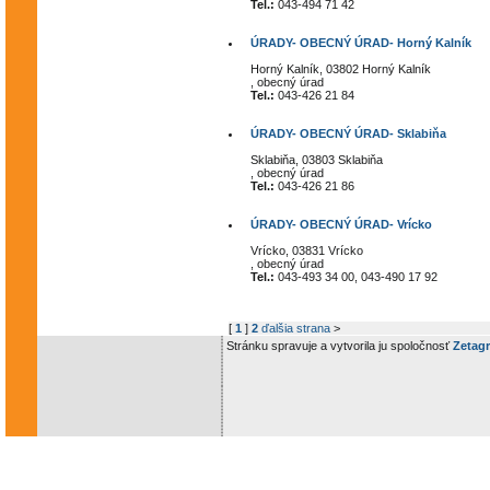
Tel.:
043-494 71 42
ÚRADY- OBECNÝ ÚRAD- Horný Kalník
Horný Kalník, 03802 Horný Kalník
, obecný úrad
Tel.:
043-426 21 84
ÚRADY- OBECNÝ ÚRAD- Sklabiňa
Sklabiňa, 03803 Sklabiňa
, obecný úrad
Tel.:
043-426 21 86
ÚRADY- OBECNÝ ÚRAD- Vrícko
Vrícko, 03831 Vrícko
, obecný úrad
Tel.:
043-493 34 00, 043-490 17 92
[
1
]
2
ďalšia strana
>
Stránku spravuje a vytvorila ju spoločnosť
Zetagr