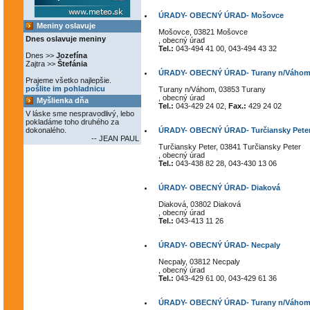
ÚRADY- OBECNÝ ÚRAD- Mošovce
Meniny oslavuje
Mošovce, 03821 Mošovce
Dnes oslavuje meniny
, obecný úrad
Tel.:
043-494 41 00, 043-494 43 32
Dnes >>
Jozefína
Zajtra >>
Štefánia
ÚRADY- OBECNÝ ÚRAD- Turany n/Váhom-
Prajeme všetko najlepšie.
pošlite im pohladnicu
Turany n/Váhom, 03853 Turany
, obecný úrad
Myšlienka dňa
Tel.:
043-429 24 02,
Fax.:
429 24 02
V láske sme nespravodlivý, lebo
pokladáme toho druhého za
dokonalého.
ÚRADY- OBECNÝ ÚRAD- Turčiansky Pete
-- JEAN PAUL
Turčiansky Peter, 03841 Turčiansky Peter
, obecný úrad
Tel.:
043-438 82 28, 043-430 13 06
ÚRADY- OBECNÝ ÚRAD- Diaková
Diaková, 03802 Diaková
, obecný úrad
Tel.:
043-413 11 26
ÚRADY- OBECNÝ ÚRAD- Necpaly
Necpaly, 03812 Necpaly
, obecný úrad
Tel.:
043-429 61 00, 043-429 61 36
ÚRADY- OBECNÝ ÚRAD- Turany n/Váhom-