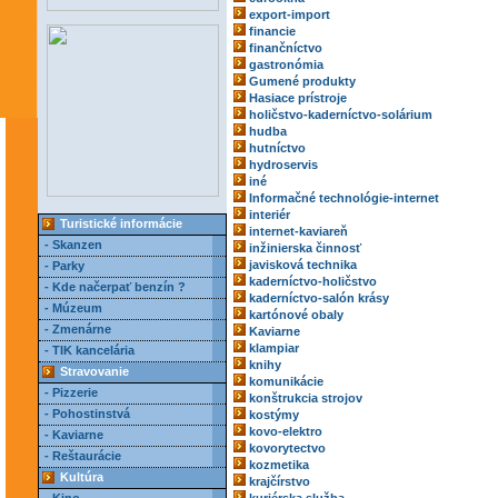
export-import
financie
finančníctvo
gastronómia
Gumené produkty
Hasiace prístroje
holičstvo-kaderníctvo-solárium
hudba
hutníctvo
hydroservis
iné
Informačné technológie-internet
interiér
Turistické informácie
internet-kaviareň
- Skanzen
inžinierska činnosť
javisková technika
- Parky
kaderníctvo-holičstvo
- Kde načerpať benzín ?
kaderníctvo-salón krásy
- Múzeum
kartónové obaly
- Zmenárne
Kaviarne
klampiar
- TIK kancelária
knihy
Stravovanie
komunikácie
- Pizzerie
konštrukcia strojov
- Pohostinstvá
kostýmy
kovo-elektro
- Kaviarne
kovorytectvo
- Reštaurácie
kozmetika
Kultúra
krajčírstvo