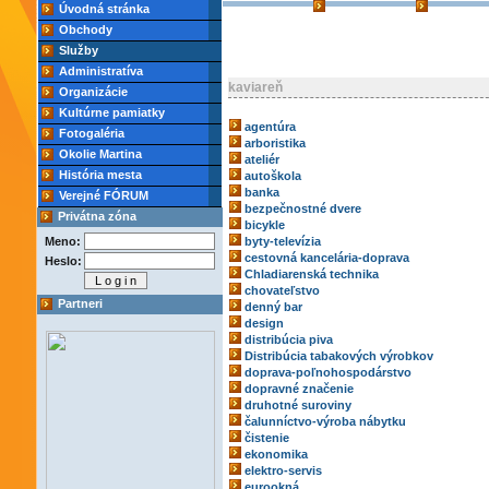
Úvodná stránka
Obchody
Služby
Administratíva
kaviareň
Organizácie
Kultúrne pamiatky
agentúra
Fotogaléria
arboristika
Okolie Martina
ateliér
História mesta
autoškola
banka
Verejné FÓRUM
bezpečnostné dvere
Privátna zóna
bicykle
Meno:
byty-televízia
cestovná kancelária-doprava
Heslo:
Chladiarenská technika
chovateľstvo
Partneri
denný bar
design
distribúcia piva
Distribúcia tabakových výrobkov
doprava-poľnohospodárstvo
dopravné značenie
druhotné suroviny
čalunníctvo-výroba nábytku
čistenie
ekonomika
elektro-servis
eurookná