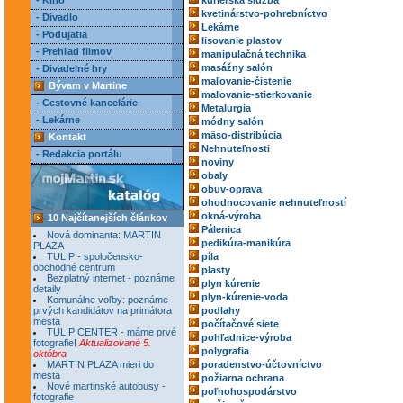
- Kino
kuriérska služba
kvetinárstvo-pohrebníctvo
- Divadlo
Lekárne
- Podujatia
lisovanie plastov
- Prehľad filmov
manipulačná technika
masážny salón
- Divadelné hry
maľovanie-čistenie
Bývam v Martine
maľovanie-stierkovanie
- Cestovné kancelárie
Metalurgia
- Lekárne
módny salón
mäso-distribúcia
Kontakt
Nehnuteľnosti
- Redakcia portálu
noviny
obaly
obuv-oprava
ohodnocovanie nehnuteľností
okná-výroba
10 Najčítanejších článkov
Pálenica
Nová dominanta: MARTIN
pedikúra-manikúra
PLAZA
TULIP - spoločensko-
píla
obchodné centrum
plasty
Bezplatný internet - poznáme
plyn kúrenie
detaily
plyn-kúrenie-voda
Komunálne voľby: poznáme
prvých kandidátov na primátora
podlahy
mesta
počítačové siete
TULIP CENTER - máme prvé
pohľadnice-výroba
fotografie!
Aktualizované 5.
polygrafia
októbra
MARTIN PLAZA mieri do
poradenstvo-účtovníctvo
mesta
požiarna ochrana
Nové martinské autobusy -
poľnohospodárstvo
fotografie