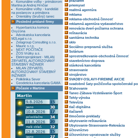
pražiareň
Komunálne voľby - primátorom
Martina je Andrej Hrnčiar
priemysel
Komunálne voľby - kandidáti
realitná agentúra
na poslancov a primátora
reklama
Orientálny (brušný) tanec
reklama-obchodná činnosť
Posledné pridané firmy
reklamná agentúra-vydavateľstvo
Hyperbaricka komora
renovácia dverí-požiarna ochrana
Oxyzona
reštaurácia
Advokatska kancelaria
sanitárna technika
M2Legal s.r.o.
Zetagroup Consulting s.r.o.
sklo
Mauric s.r.o.
Sociálno-prepravná služba
NEXT POČÍTAČE
Solárium
ŽOS Vrútky a.s.
sprostredkovanie-obchodná činnosť
Elektroprojektant - MILAN
ZBYVATEL AUTORIZOVANÝ
stavebníctvo-doprava
STAVEBNÝ INŽINIER
stávková kancelária
MILAN ZBYVATEL
stravovanie
AUTORIZOVANÝ STAVEBNÝ
strojárstvo
INŽINIER
Poliklinika Sever
SVADBY-OSLAVY-FIREMNÉ AKCIE
Geodeticka kancelaria GAMA
svadobné šaty-požičovňa-spoločenské po
Počasie v Martine
Sťahovanie
Tanec-Zábava-Vzdelávanie-Šport
Tehly-výroba
Televízia
tlač-digitálna
tlačiareň
tlmočenie-preklady
ubytovanie-reštaurácia
Ubytovanie-Stravovanie-Rekreácia
účtovníctvo
účtovníctvo-upratovacie služby