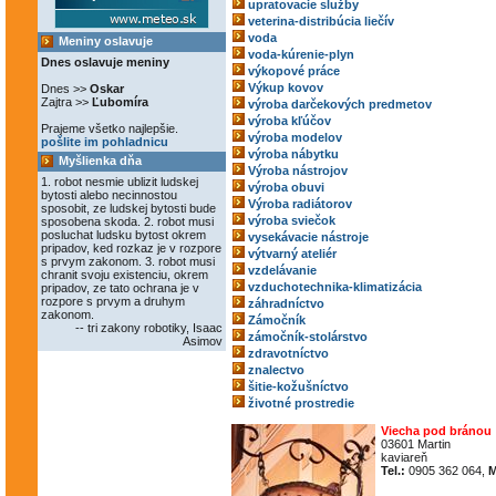
upratovacie služby
veterina-distribúcia liečív
voda
Meniny oslavuje
voda-kúrenie-plyn
Dnes oslavuje meniny
výkopové práce
Výkup kovov
Dnes >>
Oskar
Zajtra >>
Ľubomíra
výroba darčekových predmetov
výroba kľúčov
Prajeme všetko najlepšie.
výroba modelov
pošlite im pohladnicu
výroba nábytku
Myšlienka dňa
Výroba nástrojov
1. robot nesmie ublizit ludskej
výroba obuvi
bytosti alebo necinnostou
Výroba radiátorov
sposobit, ze ludskej bytosti bude
výroba sviečok
sposobena skoda. 2. robot musi
posluchat ludsku bytost okrem
vysekávacie nástroje
pripadov, ked rozkaz je v rozpore
výtvarný ateliér
s prvym zakonom. 3. robot musi
vzdelávanie
chranit svoju existenciu, okrem
vzduchotechnika-klimatizácia
pripadov, ze tato ochrana je v
rozpore s prvym a druhym
záhradníctvo
zakonom.
Zámočník
-- tri zakony robotiky, Isaac
zámočník-stolárstvo
Asimov
zdravotníctvo
znalectvo
šitie-kožušníctvo
životné prostredie
Viecha pod bránou
03601 Martin
kaviareň
Tel.:
0905 362 064,
M