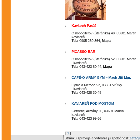
Kaviareň Pasáž
Osloboditeľov (Štefánika) 48, 03601 Martin
kaviareň
Tel.:
0905 260 364,
Mapa
PICASSO BAR
Osloboditeľov (Štefánika) 52, 03601 Martin
, kaviareň
Tel.:
043-423 80 44,
Mapa
CAFÉ-Q ARMY GYM – Mach Jiří Mgr.
Cyrila a Metoda 52, 03861 Vrútky
, kaviareň
Tel.:
043-428 30 48
KAVIAREŇ POD MOSTOM
Červenej Armády ul., 03601 Martin
kaviareň
Tel.:
043-423 99 66
[
1
]
Stránku spravuje a vytvorila ju spoločnosť
Zetagr