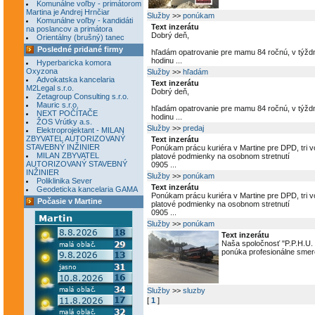
Komunálne voľby - primátorom
Martina je Andrej Hrnčiar
Služby
>>
ponúkam
Komunálne voľby - kandidáti
Text inzerátu
na poslancov a primátora
Dobrý deň,
Orientálny (brušný) tanec
Posledné pridané firmy
hľadám opatrovanie pre mamu 84 ročnú, v týždni
hodinu ...
Hyperbaricka komora
Oxyzona
Služby
>>
hľadám
Advokatska kancelaria
Text inzerátu
M2Legal s.r.o.
Dobrý deň,
Zetagroup Consulting s.r.o.
Mauric s.r.o.
hľadám opatrovanie pre mamu 84 ročnú, v týždni
NEXT POČÍTAČE
hodinu ...
ŽOS Vrútky a.s.
Služby
>>
predaj
Elektroprojektant - MILAN
ZBYVATEL AUTORIZOVANÝ
Text inzerátu
STAVEBNÝ INŽINIER
Ponúkam prácu kuriéra v Martine pre DPD, tri v
MILAN ZBYVATEL
platové podmienky na osobnom stretnutí
AUTORIZOVANÝ STAVEBNÝ
0905 ...
INŽINIER
Služby
>>
ponúkam
Poliklinika Sever
Text inzerátu
Geodeticka kancelaria GAMA
Ponúkam prácu kuriéra v Martine pre DPD, tri v
Počasie v Martine
platové podmienky na osobnom stretnutí
0905 ...
Služby
>>
ponúkam
Text inzerátu
Naša spoločnosť "P.P.H.U.
ponúka profesionálne smerov
Služby
>>
sluzby
[
1
]