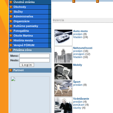
Úvodná stránka
Obchody
Služby
Administratíva
Inzercia
Organizácie
Kultúrne pamiatky
Fotogaléria
Auto-moto
predám
(8)
Okolie Martina
hľadám
(24)
História mesta
Verejné FÓRUM
Nehnuteľnosti
Privátna zóna
predám
(16)
prenájom
(12)
Meno:
hľadám
(16)
Heslo:
Mobily
Partneri
Šport
predám
(8)
Vzdelávanie
predám
(4)
ponúkam
(4)
sluzby
(4)