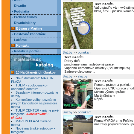
- Kino
Text inzerátu
- Divadlo
Vašu studňu vám vyčistíme od
blata, štrku, piesku, kameň
- Podujatia
- Prehľad filmov
- Divadelné hry
Bývam v Martine
- Cestovné kancelárie
- Lekárne
Kontakt
- Redakcia portálu
Služby
>>
ponúkam
Text inzerátu
Dobry deň,
ponukame vám nasledovné práce:
Vapenno-cementove omietky (Baumit mpi 25)
Sadrove gletovane ...
10 Najčítanejších článkov
Služby
>>
sluzby
Nová dominanta: MARTIN
Text inzerátu
PLAZA
Ponuka práce na pozíciu:
TULIP - spoločensko-
Operátor CNC (práca vhodn
obchodné centrum
Miesto výkonu práce:
Bezplatný internet - poznáme
Martin/Sučany
detaily
Náplň ...
Komunálne voľby: poznáme
prvých kandidátov na primátora
mesta
TULIP CENTER - máme prvé
Služby
>>
ponúkam
fotografie!
Aktualizované 5.
Text inzerátu
októbra
Firma MYRDA sme Poľsko 
MARTIN PLAZA mieri do
nástreky polyuretánovou pe
mesta
Nové martinské autobusy -
fotografie