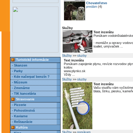
Chovateľstvo
predám
(4)
Služby
Text inzerátu
Ponúkam vodoinštalatérske
- montáže a opravy vodovo
toaliet, umývačiek ...
Služby
>>
sluzby
Turistické informácie
Text inzerátu
Ponúkam zapojenie plynu, revízie rozvodov ply
- Skanzen
kotlov.
- Parky
www.plynko.sk
Vždy ...
- Kde načerpať benzín ?
Služby
>>
sluzby
- Múzeum
Text inzerátu
Vašu studňu vám vyčistíme od
- Zmenárne
blata, štrku, piesku, kameň
- TIK kancelária
Stravovanie
- Pizzerie
- Pohostinstvá
- Kaviarne
- Reštaurácie
Kultúra
Služby
>>
ponúkam