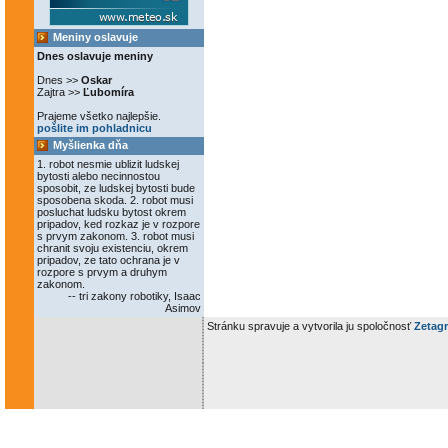
Meniny oslavuje
Dnes oslavuje meniny
Dnes >>
Oskar
Zajtra >>
Ľubomíra
Prajeme všetko najlepšie.
pošlite im pohladnicu
Myšlienka dňa
1. robot nesmie ublizit ludskej
bytosti alebo necinnostou
sposobit, ze ludskej bytosti bude
sposobena skoda. 2. robot musi
posluchat ludsku bytost okrem
pripadov, ked rozkaz je v rozpore
s prvym zakonom. 3. robot musi
chranit svoju existenciu, okrem
pripadov, ze tato ochrana je v
rozpore s prvym a druhym
zakonom.
-- tri zakony robotiky, Isaac
Asimov
Stránku spravuje a vytvorila ju spoločnosť
Zetagr