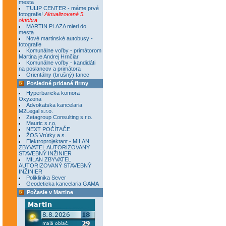
mesta
TULIP CENTER - máme prvé
fotografie!
Aktualizované 5.
októbra
MARTIN PLAZA mieri do
mesta
Nové martinské autobusy -
fotografie
Komunálne voľby - primátorom
Martina je Andrej Hrnčiar
Komunálne voľby - kandidáti
na poslancov a primátora
Orientálny (brušný) tanec
Posledné pridané firmy
Hyperbaricka komora
Oxyzona
Advokatska kancelaria
M2Legal s.r.o.
Zetagroup Consulting s.r.o.
Mauric s.r.o.
NEXT POČÍTAČE
ŽOS Vrútky a.s.
Elektroprojektant - MILAN
ZBYVATEL AUTORIZOVANÝ
STAVEBNÝ INŽINIER
MILAN ZBYVATEL
AUTORIZOVANÝ STAVEBNÝ
INŽINIER
Poliklinika Sever
Geodeticka kancelaria GAMA
Počasie v Martine