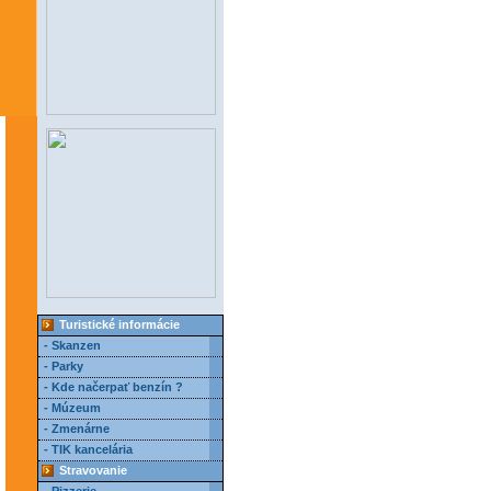
Turistické informácie
- Skanzen
- Parky
- Kde načerpať benzín ?
- Múzeum
- Zmenárne
- TIK kancelária
Stravovanie