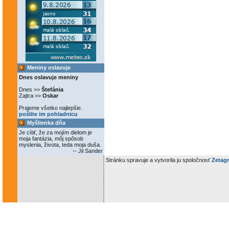
Meniny oslavuje
Dnes oslavuje meniny
Dnes >>
Štefánia
Zajtra >>
Oskar
Prajeme všetko najlepšie.
pošlite im pohladnicu
Myšlienka dňa
Je cítiť, že za mojím dielom je
moja fantázia, môj spôsob
myslenia, života, teda moja duša.
-- Jil Sander
Stránku spravuje a vytvorila ju spoločnosť
Zetagr