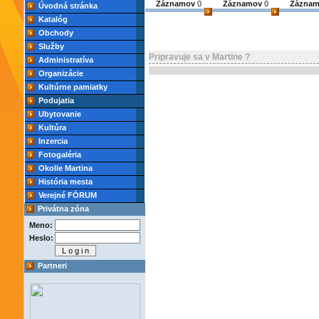
Záznamov
0
Záznamov
0
Zázna
Úvodná stránka
Katalóg
Obchody
Služby
Pripravuje sa v Martine ?
Administratíva
Organizácie
Kultúrne pamiatky
Podujatia
Ubytovanie
Kultúra
Inzercia
Fotogaléria
Okolie Martina
História mesta
Verejné FÓRUM
Privátna zóna
Meno:
Heslo:
Partneri