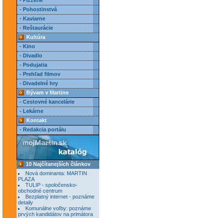
- Pizzerie
- Pohostinstvá
- Kaviarne
- Reštaurácie
Kultúra
- Kino
- Divadlo
- Podujatia
- Prehľad filmov
- Divadelné hry
Bývam v Martine
- Cestovné kancelárie
- Lekárne
Kontakt
- Redakcia portálu
10 Najčítanejších článkov
Nová dominanta: MARTIN
PLAZA
TULIP - spoločensko-
obchodné centrum
Bezplatný internet - poznáme
detaily
Komunálne voľby: poznáme
prvých kandidátov na primátora