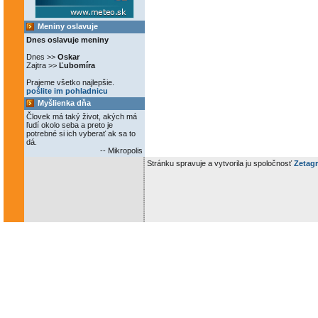
Meniny oslavuje
Dnes oslavuje meniny
Dnes >>
Oskar
Zajtra >>
Ľubomíra
Prajeme všetko najlepšie.
pošlite im pohladnicu
Myšlienka dňa
Človek má taký život, akých má
ľudí okolo seba a preto je
potrebné si ich vyberať ak sa to
dá.
-- Mikropolis
Stránku spravuje a vytvorila ju spoločnosť
Zetagr