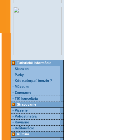
Turistické informácie
- Skanzen
- Parky
- Kde načerpať benzín ?
- Múzeum
- Zmenárne
- TIK kancelária
Stravovanie
- Pizzerie
- Pohostinstvá
- Kaviarne
- Reštaurácie
Kultúra