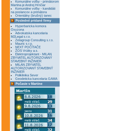
Komunálne voľby - primátorom
Martina je Andrej Hrnčiar
Komunálne voľby - kandidáti
na poslancov a primátora
Orientálny (brušný) tanec
Posledné pridané firmy
Hyperbaricka komora
Oxyzona
Advokatska kancelaria
M2Legal s.r.o.
Zetagroup Consulting s.r.o.
Mauric s.r.o.
NEXT POČÍTAČE
ŽOS Vrútky a.s.
Elektroprojektant - MILAN
ZBYVATEL AUTORIZOVANÝ
STAVEBNÝ INŽINIER
MILAN ZBYVATEL
AUTORIZOVANÝ STAVEBNÝ
INŽINIER
Poliklinika Sever
Geodeticka kancelaria GAMA
Počasie v Martine