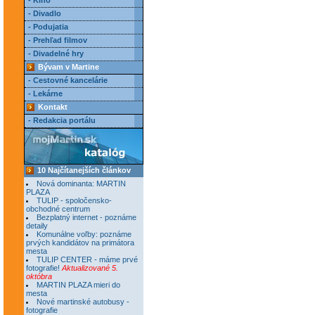
- Kino
- Divadlo
- Podujatia
- Prehľad filmov
- Divadelné hry
Bývam v Martine
- Cestovné kancelárie
- Lekárne
Kontakt
- Redakcia portálu
10 Najčítanejších článkov
Nová dominanta: MARTIN
PLAZA
TULIP - spoločensko-
obchodné centrum
Bezplatný internet - poznáme
detaily
Komunálne voľby: poznáme
prvých kandidátov na primátora
mesta
TULIP CENTER - máme prvé
fotografie!
Aktualizované 5.
októbra
MARTIN PLAZA mieri do
mesta
Nové martinské autobusy -
fotografie