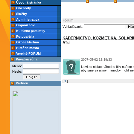
Úvodná stránka
Obchody
Služby
Administratíva
Fórum
Organizácie
Vyhľadávanie:
Kultúrne pamiatky
Fotogaléria
KADERNICTVO, KOZMETIKA, SOLÁR
Okolie Martina
ATď
História mesta
Verejné FÓRUM
Privátna zóna
2007-05-02 13:19:33
Meno:
Neviete niekto náhodou či v našom m
aby sme sa aj my mamičky mohli nec
Heslo:
[
1
]
Partneri