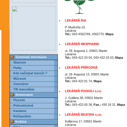
LEKÁREŇ IDA
P. Mudroňa 10,
Lekárne
Tel.:
043-4302769, 4302770,
Mapa
LEKÁREŇ MEXPHARM
ul. 29. Augusta 1, 03601 Martin
Lekárne
Turistické informácie
Tel.:
043-422 03 04, 043-422 03 03,
Mapa
- Skanzen
LEKÁREŇ PRÍRODNÁ
- Parky
- Kde načerpať benzín ?
ul. 29. Augusta 13, 03601 Martin
Lekárne
- Múzeum
Tel.:
043-423 91 74,
Mapa
- Zmenárne
- TIK kancelária
LEKÁREŇ PODHÁJ s.r.o.
Stravovanie
J. Goliána 38, 03601 Martin
- Pizzerie
Lekárne
Tel.:
043-423 00 38,
Fax.:
430 18 31,
Mapa
- Pohostinstvá
- Kaviarne
LEKÁREŇ BEATRIX s.r.o.
- Reštaurácie
Kollárova 17, 03601 Martin
Kultúra
Lekárne