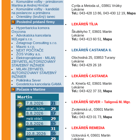
Komunálne voľby - primátorom
Martina je Andrej Hrnčiar
Cyrila a Metoda ul., 03861 Vrútky
Komunálne voľby - kandidáti
Lekárne
na poslancov a primátora
Tel.:
043-428 13 86, 043-430 12 19,
Mapa
Orientálny (brušný) tanec
Posledné pridané firmy
LEKÁREŇ TÍLIA
Hyperbaricka komora
Oxyzona
Škultétyho 7, 03601 Martin
Advokatska kancelaria
Lekárne
M2Legal s.r.o.
Tel.:
043-413 60 51,
Mapa
Zetagroup Consulting s.r.o.
Mauric s.r.o.
LEKÁREŇ CASTANEA II.
NEXT POČÍTAČE
ŽOS Vrútky a.s.
Obchodná 25, 03853 Turany
Elektroprojektant - MILAN
Lekárne
ZBYVATEL AUTORIZOVANÝ
Tel.:
043-429 26 18
STAVEBNÝ INŽINIER
MILAN ZBYVATEL
AUTORIZOVANÝ STAVEBNÝ
LEKÁREŇ CASTANEA
INŽINIER
Poliklinika Sever
A. Kmeťa 42, 03601 Martin
Geodeticka kancelaria GAMA
Lekárne
Počasie v Martine
Tel.:
043-422 37 33,
Mapa
LEKÁREŇ SEVER – Taligová M. Mgr.
Zvolenská ul., 03601 Martin
Lekárne
Tel.:
043-423 01 73,
Mapa
LEKÁREŇ REMEDIA
Uzlovská 4, 03601 Martin
Lekárne