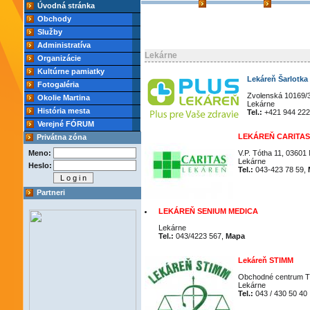
Úvodná stránka
Obchody
Služby
Administratíva
Lekárne
Organizácie
Kultúrne pamiatky
Lekáreň Šarlotka
Fotogaléria
Zvolenská 10169/3
Okolie Martina
Lekárne
História mesta
Tel.:
+421 944 222
Verejné FÓRUM
LEKÁREŇ CARITAS
Privátna zóna
Meno:
V.P. Tótha 11, 03601 
Lekárne
Heslo:
Tel.:
043-423 78 59,
Partneri
LEKÁREŇ SENIUM MEDICA
Lekárne
Tel.:
043/4223 567,
Mapa
Lekáreň STIMM
Obchodné centrum Tu
Lekárne
Tel.:
043 / 430 50 40 