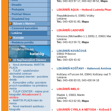
- Kino
Tel.:
043-423 97 17, 043-422 48 52,
Mapa
- Divadlo
- Podujatia
LEKÁREŇ AQUA – Holková Ľudmila Phar
- Prehľad filmov
Republikánska 6, 03861 Vrútky
Lekárne
- Divadelné hry
Tel.:
043-428 61 80,
Mapa
Bývam v Martine
- Cestovné kancelárie
LEKÁREŇ ĽADOVEŇ
- Lekárne
Kirovova (Michaelliho-1.1.2005) 2, 03601 Mar
Kontakt
Lekárne
Tel.:
043-413 59 72,
Mapa
- Redakcia portálu
LEKÁREŇ KOVÁČOVÁ
03842 Príbovce
Lekárne
Tel.:
043-429 43 42
10 Najčítanejších článkov
Nová dominanta: MARTIN
PLAZA
LEKÁREŇ KOŠŤANY – Halienová Antónia 
TULIP - spoločensko-
obchodné centrum
Košťany n/Turcom 64, 03841 Košťany nad 
Bezplatný internet - poznáme
Lekárne
detaily
Tel.:
043-438 83 03, 043-430 04 18
Komunálne voľby: poznáme
prvých kandidátov na primátora
mesta
LEKÁREŇ IMELO
TULIP CENTER - máme prvé
fotografie!
Aktualizované 5.
Riadok 1, 03601 Martin
októbra
Lekárne
MARTIN PLAZA mieri do
Tel.:
043-413 62 93,
Mapa
mesta
Nové martinské autobusy -
fotografie
LEKÁREŇ CYRILA A METODA – Križová S