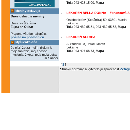
Tel.:
043-428 15 00,
Mapa
Meniny oslavuje
LEKÁREŇ BELLA DONNA – Feriancová Al
Dnes oslavuje meniny
Osloboditeľov (Štefánika) 50, 03601 Martin
Dnes >>
Štefánia
Lekárne
Zajtra >>
Oskar
Tel.:
043-430 65 81, 043-430 65 82,
Mapa
Prajeme všetko najlepšie.
LEKÁREŇ ALTHEA
pošlite im pohladnicu
Myšlienka dňa
A. Stodolu 28, 03601 Martin
Lekárne
Je cítiť, že za mojím dielom je
Tel.:
043-427 68 73,
Mapa
moja fantázia, môj spôsob
myslenia, života, teda moja duša.
-- Jil Sander
[
1
]
Stránku spravuje a vytvorila ju spoločnosť
Zetagr