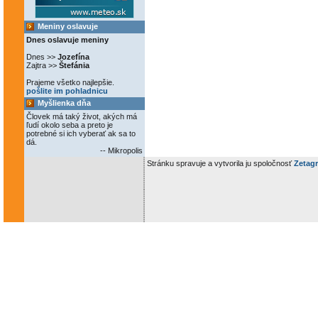
Meniny oslavuje
Dnes oslavuje meniny
Dnes >>
Jozefína
Zajtra >>
Štefánia
Prajeme všetko najlepšie.
pošlite im pohladnicu
Myšlienka dňa
Človek má taký život, akých má
ľudí okolo seba a preto je
potrebné si ich vyberať ak sa to
dá.
-- Mikropolis
Stránku spravuje a vytvorila ju spoločnosť
Zetagr