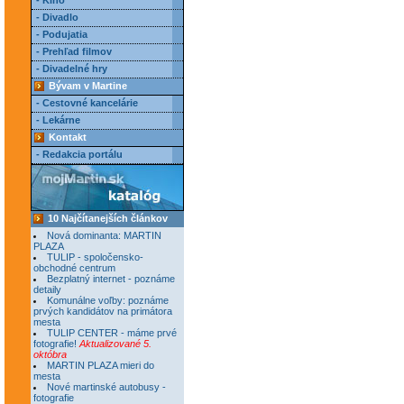
- Kino
- Divadlo
- Podujatia
- Prehľad filmov
- Divadelné hry
Bývam v Martine
- Cestovné kancelárie
- Lekárne
Kontakt
- Redakcia portálu
10 Najčítanejších článkov
Nová dominanta: MARTIN
PLAZA
TULIP - spoločensko-
obchodné centrum
Bezplatný internet - poznáme
detaily
Komunálne voľby: poznáme
prvých kandidátov na primátora
mesta
TULIP CENTER - máme prvé
fotografie!
Aktualizované 5.
októbra
MARTIN PLAZA mieri do
mesta
Nové martinské autobusy -
fotografie