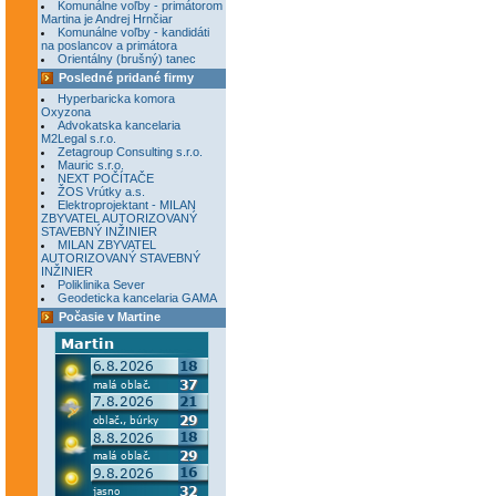
Komunálne voľby - primátorom
Martina je Andrej Hrnčiar
Komunálne voľby - kandidáti
na poslancov a primátora
Orientálny (brušný) tanec
Posledné pridané firmy
Hyperbaricka komora
Oxyzona
Advokatska kancelaria
M2Legal s.r.o.
Zetagroup Consulting s.r.o.
Mauric s.r.o.
NEXT POČÍTAČE
ŽOS Vrútky a.s.
Elektroprojektant - MILAN
ZBYVATEL AUTORIZOVANÝ
STAVEBNÝ INŽINIER
MILAN ZBYVATEL
AUTORIZOVANÝ STAVEBNÝ
INŽINIER
Poliklinika Sever
Geodeticka kancelaria GAMA
Počasie v Martine