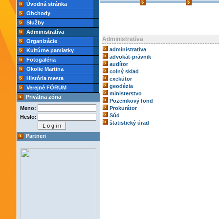
Úvodná stránka
Obchody
Služby
Administratíva
Administratíva
Organizácie
administrativa
Kultúrne pamiatky
advokát-právnik
Fotogaléria
audítor
Okolie Martina
colný sklad
História mesta
exekútor
geodézia
Verejné FÓRUM
ministerstvo
Privátna zóna
Pozemkový fond
Meno:
Prokurátor
Súd
Heslo:
štatistický úrad
Partneri