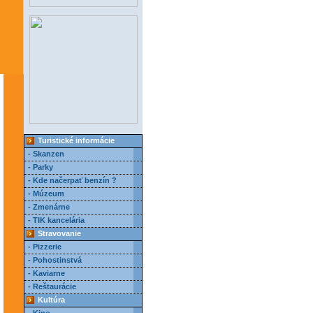
Turistické informácie
- Skanzen
- Parky
- Kde načerpať benzín ?
- Múzeum
- Zmenárne
- TIK kancelária
Stravovanie
- Pizzerie
- Pohostinstvá
- Kaviarne
- Reštaurácie
Kultúra