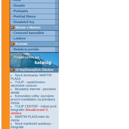
- Kino
- Divadlo
- Podujatia
- Prehľad filmov
- Divadelné hry
Bývam v Martine
- Cestovné kancelárie
- Lekárne
Kontakt
- Redakcia portálu
10 Najčítanejších článkov
Nová dominanta: MARTIN
PLAZA
TULIP - spoločensko-
obchodné centrum
Bezplatný internet - poznáme
detaily
Komunálne voľby: poznáme
prvých kandidátov na primátora
mesta
TULIP CENTER - máme prvé
fotografie!
Aktualizované 5.
októbra
MARTIN PLAZA mieri do
mesta
Nové martinské autobusy -
fotografie