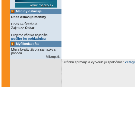
Meniny oslavuje
Dnes oslavuje meniny
Dnes >>
Štefánia
Zajtra >>
Oskar
Prajeme všetko najlepšie.
pošlite im pohladnicu
Myšlienka dňa
Miera kvality života sa nazýva
pohoda ...
-- Mikropolis
Stránku spravuje a vytvorila ju spoločnosť
Zetagr