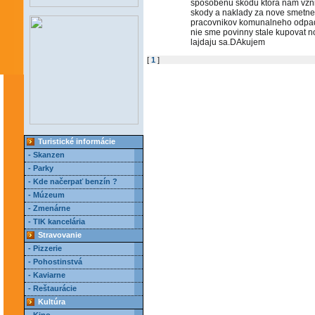
sposobenu skodu ktora nam vznik
skody a naklady za nove smetne
pracovnikov komunalneho odpadu
nie sme povinny stale kupovat n
lajdaju sa.DAkujem
[
1
]
Turistické informácie
- Skanzen
- Parky
- Kde načerpať benzín ?
- Múzeum
- Zmenárne
- TIK kancelária
Stravovanie
- Pizzerie
- Pohostinstvá
- Kaviarne
- Reštaurácie
Kultúra