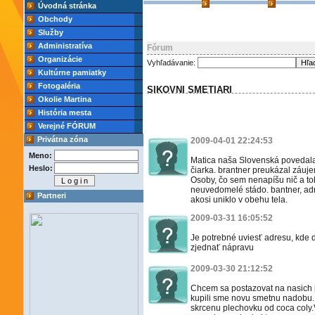
Úvodná stránka
Obchody
Služby
Administratíva
Fórum
Organizácie
Vyhľadávanie:
Kultúrne pamiatky
Fotogaléria
SIKOVNI SMETIARI
Okolie Martina
História mesta
Verejné FÓRUM
Privátna zóna
2009-04-01 22:24:53
Meno:
Matica naša Slovenská povedala,
Heslo:
čiarka. brantner preukázal záuje
Osoby, čo sem nenapíšu nič a to
neuvedomelé stádo. bantner, adre
Partneri
akosi uniklo v obehu tela.
2009-03-31 16:05:52
Je potrebné uviesť adresu, kde
zjednať nápravu
2009-03-30 21:12:52
Chcem sa postazovat na nasich
kupili sme novu smetnu nadobu.
skrcenu plechovku od coca coly.