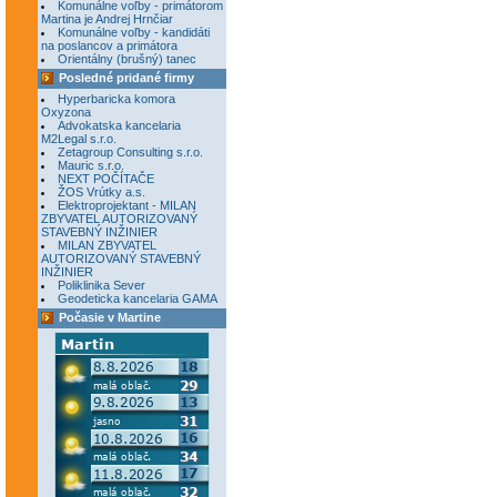
Komunálne voľby - primátorom
Martina je Andrej Hrnčiar
Komunálne voľby - kandidáti
na poslancov a primátora
Orientálny (brušný) tanec
Posledné pridané firmy
Hyperbaricka komora
Oxyzona
Advokatska kancelaria
M2Legal s.r.o.
Zetagroup Consulting s.r.o.
Mauric s.r.o.
NEXT POČÍTAČE
ŽOS Vrútky a.s.
Elektroprojektant - MILAN
ZBYVATEL AUTORIZOVANÝ
STAVEBNÝ INŽINIER
MILAN ZBYVATEL
AUTORIZOVANÝ STAVEBNÝ
INŽINIER
Poliklinika Sever
Geodeticka kancelaria GAMA
Počasie v Martine