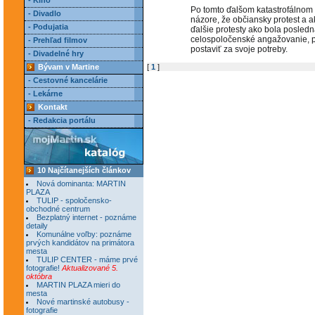
- Kino
Po tomto ďalšom katastrofálnom 
- Divadlo
názore, že občiansky protest a ak
- Podujatia
ďalšie protesty ako bola posled
celospoločenské angažovanie, pe
- Prehľad filmov
postaviť za svoje potreby.
- Divadelné hry
Bývam v Martine
[
1
]
- Cestovné kancelárie
- Lekárne
Kontakt
- Redakcia portálu
10 Najčítanejších článkov
Nová dominanta: MARTIN
PLAZA
TULIP - spoločensko-
obchodné centrum
Bezplatný internet - poznáme
detaily
Komunálne voľby: poznáme
prvých kandidátov na primátora
mesta
TULIP CENTER - máme prvé
fotografie!
Aktualizované 5.
októbra
MARTIN PLAZA mieri do
mesta
Nové martinské autobusy -
fotografie