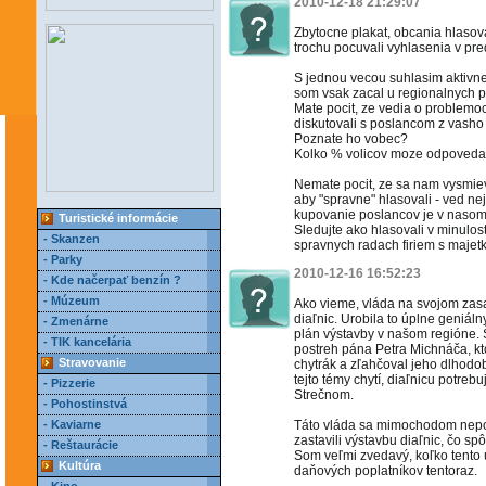
2010-12-18 21:29:07
Zbytocne plakat, obcania hlasoval
trochu pocuvali vyhlasenia v pr
S jednou vecou suhlasim aktivn
som vsak zacal u regionalnych p
Mate pocit, ze vedia o problemo
diskutovali s poslancom z vasho
Poznate ho vobec?
Kolko % volicov moze odpovedat 
Nemate pocit, ze sa nam vysmieva
aby "spravne" hlasovali - ved ne
kupovanie poslancov je v nasom
Turistické informácie
Sledujte ako hlasovali v minulosti
- Skanzen
spravnych radach firiem s majet
- Parky
2010-12-16 16:52:23
- Kde načerpať benzín ?
- Múzeum
Ako vieme, vláda na svojom zasa
diaľnic. Urobila to úplne geniá
- Zmenárne
plán výstavby v našom regióne. 
- TIK kancelária
postreh pána Petra Michnáča, kto
Stravovanie
chytrák a zľahčoval jeho dlhodob
tejto témy chytí, diaľnicu potreb
- Pizzerie
Strečnom.
- Pohostinstvá
- Kaviarne
Táto vláda sa mimochodom nepou
zastavili výstavbu diaľnic, čo s
- Reštaurácie
Som veľmi zvedavý, koľko tento 
Kultúra
daňových poplatníkov tentoraz.