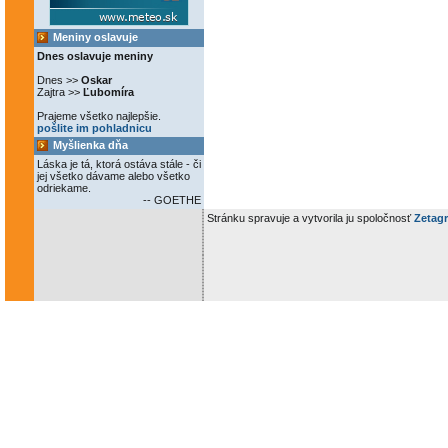
Meniny oslavuje
Dnes oslavuje meniny
Dnes >>
Oskar
Zajtra >>
Ľubomíra
Prajeme všetko najlepšie.
pošlite im pohladnicu
Myšlienka dňa
Láska je tá, ktorá ostáva stále - či
jej všetko dávame alebo všetko
odriekame.
-- GOETHE
Stránku spravuje a vytvorila ju spoločnosť
Zetagr