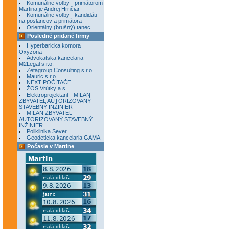
Komunálne voľby - primátorom
Martina je Andrej Hrnčiar
Komunálne voľby - kandidáti
na poslancov a primátora
Orientálny (brušný) tanec
Posledné pridané firmy
Hyperbaricka komora
Oxyzona
Advokatska kancelaria
M2Legal s.r.o.
Zetagroup Consulting s.r.o.
Mauric s.r.o.
NEXT POČÍTAČE
ŽOS Vrútky a.s.
Elektroprojektant - MILAN
ZBYVATEL AUTORIZOVANÝ
STAVEBNÝ INŽINIER
MILAN ZBYVATEL
AUTORIZOVANÝ STAVEBNÝ
INŽINIER
Poliklinika Sever
Geodeticka kancelaria GAMA
Počasie v Martine