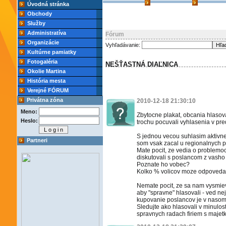
Úvodná stránka
Obchody
Služby
Administratíva
Fórum
Organizácie
Vyhľadávanie:
Kultúrne pamiatky
Fotogaléria
NEŠŤASTNÁ DIAĽNICA
Okolie Martina
História mesta
Verejné FÓRUM
Privátna zóna
2010-12-18 21:30:10
Meno:
Zbytocne plakat, obcania hlasoval
Heslo:
trochu pocuvali vyhlasenia v pr
S jednou vecou suhlasim aktivn
Partneri
som vsak zacal u regionalnych p
Mate pocit, ze vedia o problemo
diskutovali s poslancom z vasho
Poznate ho vobec?
Kolko % volicov moze odpovedat 
Nemate pocit, ze sa nam vysmieva
aby "spravne" hlasovali - ved ne
kupovanie poslancov je v nasom
Sledujte ako hlasovali v minulosti
spravnych radach firiem s majet