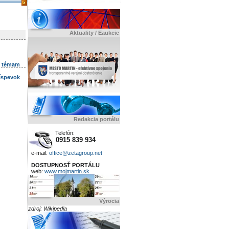
Aktuality / Eaukcie
k témam
ríspevok
Redakcia portálu
Telefón:
0915 839 934
e-mail:
office@zetagroup.net
DOSTUPNOSŤ PORTÁLU
web:
www.mojmartin.sk
Výrocia
zdroj: Wikipedia