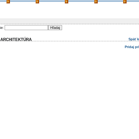
ie:
 ARCHITEKTÚRA
Späť 
Pridaj p