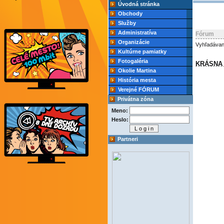
Úvodná stránka
Obchody
Služby
Administratíva
Fórum
Organizácie
Vyhľadávan
Kultúrne pamiatky
Fotogaléria
KRÁSNA
Okolie Martina
História mesta
Verejné FÓRUM
Privátna zóna
Meno:
Heslo:
Partneri