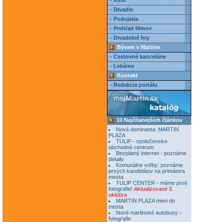
- Kino
- Divadlo
- Podujatia
- Prehľad filmov
- Divadelné hry
Bývam v Martine
- Cestovné kancelárie
- Lekárne
Kontakt
- Redakcia portálu
10 Najčítanejších článkov
Nová dominanta: MARTIN
PLAZA
TULIP - spoločensko-
obchodné centrum
Bezplatný internet - poznáme
detaily
Komunálne voľby: poznáme
prvých kandidátov na primátora
mesta
TULIP CENTER - máme prvé
fotografie!
Aktualizované 5.
októbra
MARTIN PLAZA mieri do
mesta
Nové martinské autobusy -
fotografie