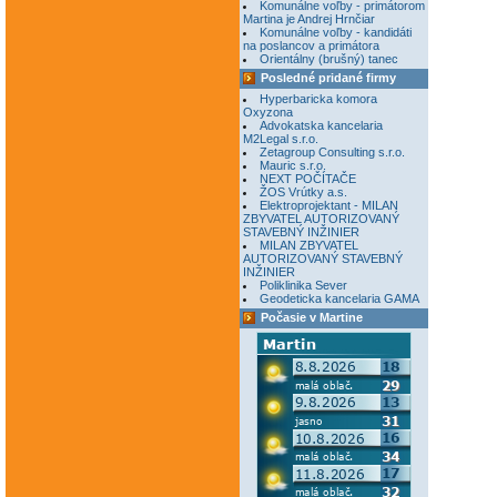
Komunálne voľby - primátorom
Martina je Andrej Hrnčiar
Komunálne voľby - kandidáti
na poslancov a primátora
Orientálny (brušný) tanec
Posledné pridané firmy
Hyperbaricka komora
Oxyzona
Advokatska kancelaria
M2Legal s.r.o.
Zetagroup Consulting s.r.o.
Mauric s.r.o.
NEXT POČÍTAČE
ŽOS Vrútky a.s.
Elektroprojektant - MILAN
ZBYVATEL AUTORIZOVANÝ
STAVEBNÝ INŽINIER
MILAN ZBYVATEL
AUTORIZOVANÝ STAVEBNÝ
INŽINIER
Poliklinika Sever
Geodeticka kancelaria GAMA
Počasie v Martine