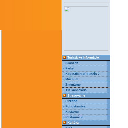
Turistické informácie
- Skanzen
- Parky
- Kde načerpať benzín ?
- Múzeum
- Zmenárne
- TIK kancelária
Stravovanie
- Pizzerie
- Pohostinstvá
- Kaviarne
- Reštaurácie
Kultúra