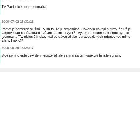
TV Patriot je super regionalka.
2006-07-02 18:32:18
Patriot je pomerne slušná TV na to, že je regionálna. Dokonca dávajú aj filmy, čo už je
takpovediac nadštandard. Dúfam, že im to vydrží, vyzerá to sľubne. Ak chcú byť ale
regionálna TV, nielen žilinská, mali by dávať aj viac spravodajských príspevkov mimo
Žiliny. Inak OK.
2006-06-29 13:25:17
Sice som to este cely den nepozeral, ale ze vraj sa tam opakuju tie iste spravy.