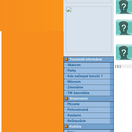
Turistické informácie
- Skanzen
[
1
]
- Parky
- Kde načerpať benzín ?
- Múzeum
- Zmenárne
- TIK kancelária
Stravovanie
- Pizzerie
- Pohostinstvá
- Kaviarne
- Reštaurácie
Kultúra