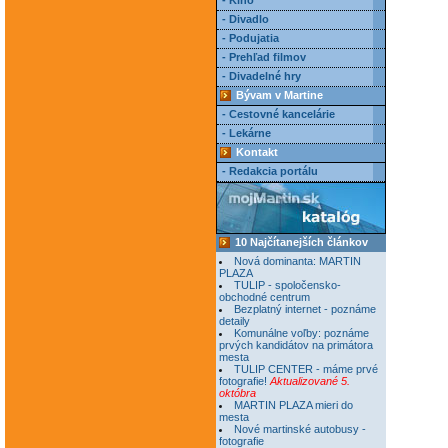
- Kino
- Divadlo
- Podujatia
- Prehľad filmov
- Divadelné hry
Bývam v Martine
- Cestovné kancelárie
- Lekárne
Kontakt
- Redakcia portálu
10 Najčítanejších článkov
Nová dominanta: MARTIN
PLAZA
TULIP - spoločensko-
obchodné centrum
Bezplatný internet - poznáme
detaily
Komunálne voľby: poznáme
prvých kandidátov na primátora
mesta
TULIP CENTER - máme prvé
fotografie!
Aktualizované 5.
októbra
MARTIN PLAZA mieri do
mesta
Nové martinské autobusy -
fotografie