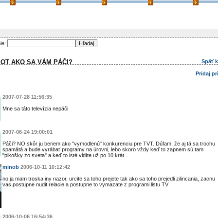
ie:
IOT AKO SA VÁM PÁČI?
Späť 
Pridaj p
2007-07-28 11:56:35
Mne sa táto televízia nepáči
2007-06-24 19:00:01
Páči? NO skôr ju beriem ako "vymodlenú" konkurenciu pre TVT. Dúfam, že aj tá sa trochu
spamätá a bude vyrábať programy na úrovni, lebo skoro vždy keď to zapnem sú tam
"pikošky zo sveta" a keď to isté vidíte už po 10 krát...
minob
2006-10-11 10:12:42
no ja mam troska iny nazor, urcite sa toho prejete tak ako sa toho prejedli zilincania, zacnu
vas postupne nudit relacie a postupne to vymazate z programi listu TV
2006-10-06 16:54:36