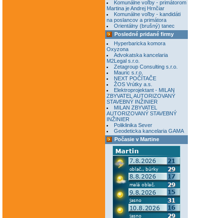
Komunálne voľby - primátorom
Martina je Andrej Hrnčiar
Komunálne voľby - kandidáti
na poslancov a primátora
Orientálny (brušný) tanec
Posledné pridané firmy
Hyperbaricka komora
Oxyzona
Advokatska kancelaria
M2Legal s.r.o.
Zetagroup Consulting s.r.o.
Mauric s.r.o.
NEXT POČÍTAČE
ŽOS Vrútky a.s.
Elektroprojektant - MILAN
ZBYVATEL AUTORIZOVANÝ
STAVEBNÝ INŽINIER
MILAN ZBYVATEL
AUTORIZOVANÝ STAVEBNÝ
INŽINIER
Poliklinika Sever
Geodeticka kancelaria GAMA
Počasie v Martine