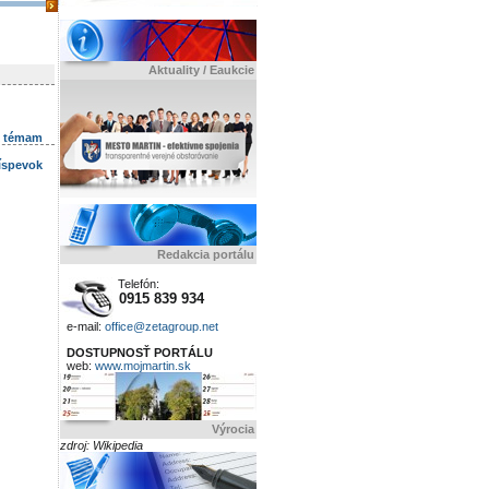
Aktuality / Eaukcie
k témam
ríspevok
Redakcia portálu
Telefón:
0915 839 934
e-mail:
office@zetagroup.net
DOSTUPNOSŤ PORTÁLU
web:
www.mojmartin.sk
Výrocia
zdroj: Wikipedia