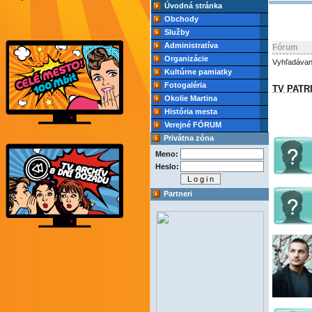
Úvodná stránka
Obchody
Služby
Administratíva
Fórum
Organizácie
Vyhľadávan
Kultúrne pamiatky
Fotogaléria
TV PATR
Okolie Martina
História mesta
Verejné FÓRUM
Privátna zóna
Meno:
Heslo:
Partneri