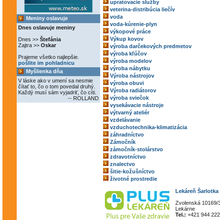
upratovacie služby
veterina-distribúcia liečív
voda
Meniny oslavuje
voda-kúrenie-plyn
Dnes oslavuje meniny
výkopové práce
Výkup kovov
Dnes >>
Štefánia
Zajtra >>
Oskar
výroba darčekových predmetov
výroba kľúčov
Prajeme všetko najlepšie.
výroba modelov
pošlite im pohladnicu
výroba nábytku
Myšlienka dňa
Výroba nástrojov
V láske ako v umení sa nesmie
výroba obuvi
čítať to, čo o tom povedal druhý.
Výroba radiátorov
Každý musí sám vyjadriť, čo cíti.
výroba sviečok
-- ROLLAND
vysekávacie nástroje
výtvarný ateliér
vzdelávanie
vzduchotechnika-klimatizácia
záhradníctvo
Zámočník
zámočník-stolárstvo
zdravotníctvo
znalectvo
šitie-kožušníctvo
životné prostredie
Lekáreň Šarlotka
Zvolenská 10169/3
Lekárne
Tel.:
+421 944 222