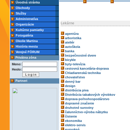
Úvodná stránka
Obchody
Služby
Administratíva
Lekárne
Organizácie
Kultúrne pamiatky
agentúra
Fotogaléria
arboristika
Okolie Martina
ateliér
História mesta
autoškola
banka
Verejné FÓRUM
bezpečnostné dvere
Privátna zóna
bicykle
Meno:
byty-televízia
cestovná kancelária-doprava
Heslo:
Chladiarenská technika
chovateľstvo
Partneri
denný bar
design
distribúcia piva
Distribúcia tabakových výrobkov
doprava-poľnohospodárstvo
dopravné značenie
druhotné suroviny
čalunníctvo-výroba nábytku
čistenie
ekonomika
elektro-servis
eurookná