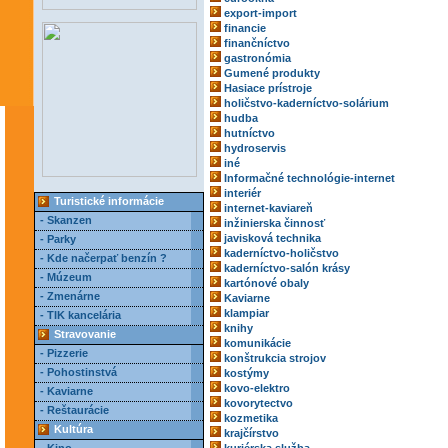
export-import
financie
finančníctvo
gastronómia
Gumené produkty
Hasiace prístroje
holičstvo-kaderníctvo-solárium
hudba
hutníctvo
hydroservis
iné
Informačné technológie-internet
interiér
Turistické informácie
internet-kaviareň
- Skanzen
inžinierska činnosť
javisková technika
- Parky
kaderníctvo-holičstvo
- Kde načerpať benzín ?
kaderníctvo-salón krásy
- Múzeum
kartónové obaly
- Zmenárne
Kaviarne
klampiar
- TIK kancelária
knihy
Stravovanie
komunikácie
- Pizzerie
konštrukcia strojov
- Pohostinstvá
kostýmy
kovo-elektro
- Kaviarne
kovorytectvo
- Reštaurácie
kozmetika
Kultúra
krajčírstvo