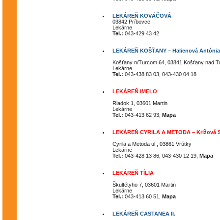
LEKÁREŇ KOVÁČOVÁ
03842 Príbovce
Lekárne
Tel.:
043-429 43 42
LEKÁREŇ KOŠŤANY – Halienová Antónia 
Košťany n/Turcom 64, 03841 Košťany nad 
Lekárne
Tel.:
043-438 83 03, 043-430 04 18
LEKÁREŇ IMELO
Riadok 1, 03601 Martin
Lekárne
Tel.:
043-413 62 93,
Mapa
LEKÁREŇ CYRILA A METODA – Križová S
Cyrila a Metoda ul., 03861 Vrútky
Lekárne
Tel.:
043-428 13 86, 043-430 12 19,
Mapa
LEKÁREŇ TÍLIA
Škultétyho 7, 03601 Martin
Lekárne
Tel.:
043-413 60 51,
Mapa
LEKÁREŇ CASTANEA II.