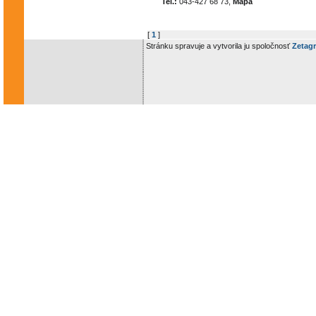
Tel.:
043-427 68 73,
Mapa
[
1
]
Stránku spravuje a vytvorila ju spoločnosť
Zetagr