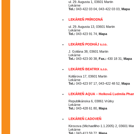
ul. 29. Augusta 1, 03601 Martin
Lekárne
Tel.:
043-422 03 04, 043-422 03 03,
Mapa
LEKÁREŇ PRÍRODNÁ
ul. 29. Augusta 13, 03601 Martin
Lekárne
Tel.:
043-423 91 74,
Mapa
LEKÁREŇ PODHÁJ s.r.o.
J. Goliána 38, 03601 Martin
Lekárne
Tel.:
043-423 00 38,
Fax.:
430 18 31,
Mapa
LEKÁREŇ BEATRIX s.r.o.
Kollárova 17, 03601 Martin
Lekárne
Tel.:
043-423 97 17, 043-422 48 52,
Mapa
LEKÁREŇ AQUA – Holková Ľudmila Phar
Republikánska 6, 03861 Vrútky
Lekárne
Tel.:
043-428 61 80,
Mapa
LEKÁREŇ ĽADOVEŇ
Kirovova (Michaelliho-1.1.2005) 2, 03601 Mar
Lekárne
Tel.:
043-413 59 72,
Mapa