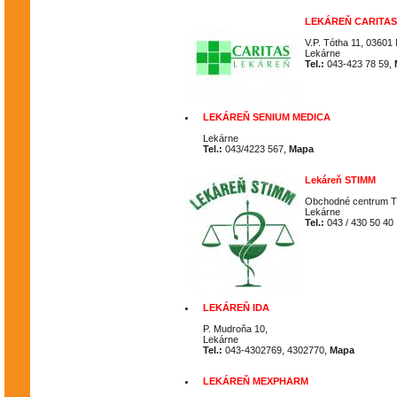
LEKÁREŇ CARITAS
V.P. Tótha 11, 03601 
Lekárne
Tel.:
043-423 78 59,
LEKÁREŇ SENIUM MEDICA
Lekárne
Tel.:
043/4223 567,
Mapa
Lekáreň STIMM
Obchodné centrum Tu
Lekárne
Tel.:
043 / 430 50 40 
LEKÁREŇ IDA
P. Mudroňa 10,
Lekárne
Tel.:
043-4302769, 4302770,
Mapa
LEKÁREŇ MEXPHARM