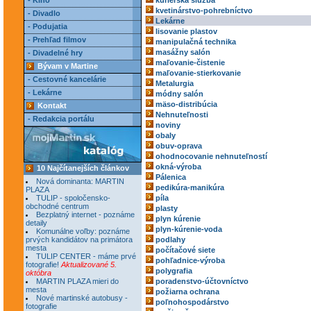
- Kino
kuriérska služba
kvetinárstvo-pohrebníctvo
- Divadlo
Lekárne
- Podujatia
lisovanie plastov
- Prehľad filmov
manipulačná technika
masážny salón
- Divadelné hry
maľovanie-čistenie
Bývam v Martine
maľovanie-stierkovanie
- Cestovné kancelárie
Metalurgia
- Lekárne
módny salón
mäso-distribúcia
Kontakt
Nehnuteľnosti
- Redakcia portálu
noviny
obaly
obuv-oprava
ohodnocovanie nehnuteľností
okná-výroba
10 Najčítanejších článkov
Pálenica
Nová dominanta: MARTIN
pedikúra-manikúra
PLAZA
TULIP - spoločensko-
píla
obchodné centrum
plasty
Bezplatný internet - poznáme
plyn kúrenie
detaily
plyn-kúrenie-voda
Komunálne voľby: poznáme
prvých kandidátov na primátora
podlahy
mesta
počítačové siete
TULIP CENTER - máme prvé
pohľadnice-výroba
fotografie!
Aktualizované 5.
polygrafia
októbra
MARTIN PLAZA mieri do
poradenstvo-účtovníctvo
mesta
požiarna ochrana
Nové martinské autobusy -
poľnohospodárstvo
fotografie