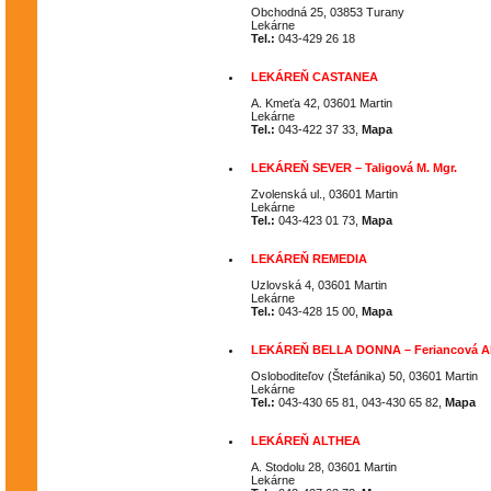
Obchodná 25, 03853 Turany
Lekárne
Tel.:
043-429 26 18
LEKÁREŇ CASTANEA
A. Kmeťa 42, 03601 Martin
Lekárne
Tel.:
043-422 37 33,
Mapa
LEKÁREŇ SEVER – Taligová M. Mgr.
Zvolenská ul., 03601 Martin
Lekárne
Tel.:
043-423 01 73,
Mapa
LEKÁREŇ REMEDIA
Uzlovská 4, 03601 Martin
Lekárne
Tel.:
043-428 15 00,
Mapa
LEKÁREŇ BELLA DONNA – Feriancová Al
Osloboditeľov (Štefánika) 50, 03601 Martin
Lekárne
Tel.:
043-430 65 81, 043-430 65 82,
Mapa
LEKÁREŇ ALTHEA
A. Stodolu 28, 03601 Martin
Lekárne