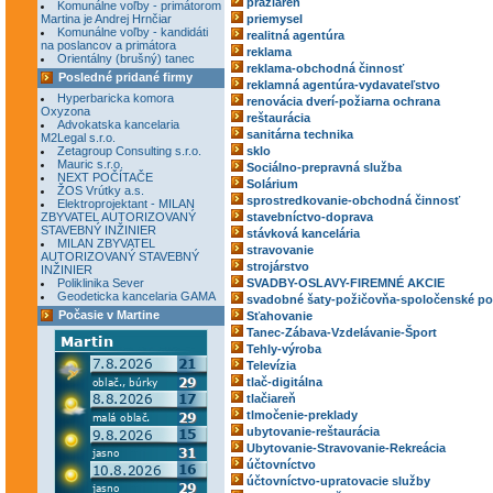
pražiareň
Komunálne voľby - primátorom
Martina je Andrej Hrnčiar
priemysel
Komunálne voľby - kandidáti
realitná agentúra
na poslancov a primátora
reklama
Orientálny (brušný) tanec
reklama-obchodná činnosť
Posledné pridané firmy
reklamná agentúra-vydavateľstvo
Hyperbaricka komora
renovácia dverí-požiarna ochrana
Oxyzona
reštaurácia
Advokatska kancelaria
sanitárna technika
M2Legal s.r.o.
Zetagroup Consulting s.r.o.
sklo
Mauric s.r.o.
Sociálno-prepravná služba
NEXT POČÍTAČE
Solárium
ŽOS Vrútky a.s.
sprostredkovanie-obchodná činnosť
Elektroprojektant - MILAN
ZBYVATEL AUTORIZOVANÝ
stavebníctvo-doprava
STAVEBNÝ INŽINIER
stávková kancelária
MILAN ZBYVATEL
stravovanie
AUTORIZOVANÝ STAVEBNÝ
strojárstvo
INŽINIER
Poliklinika Sever
SVADBY-OSLAVY-FIREMNÉ AKCIE
Geodeticka kancelaria GAMA
svadobné šaty-požičovňa-spoločenské po
Počasie v Martine
Sťahovanie
Tanec-Zábava-Vzdelávanie-Šport
Tehly-výroba
Televízia
tlač-digitálna
tlačiareň
tlmočenie-preklady
ubytovanie-reštaurácia
Ubytovanie-Stravovanie-Rekreácia
účtovníctvo
účtovníctvo-upratovacie služby