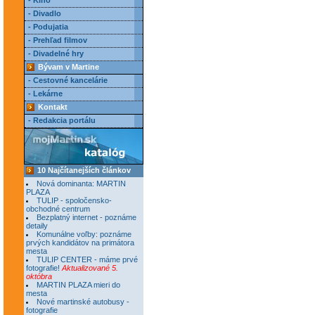
- Kino
- Divadlo
- Podujatia
- Prehľad filmov
- Divadelné hry
Bývam v Martine
- Cestovné kancelárie
- Lekárne
Kontakt
- Redakcia portálu
10 Najčítanejších článkov
Nová dominanta: MARTIN
PLAZA
TULIP - spoločensko-
obchodné centrum
Bezplatný internet - poznáme
detaily
Komunálne voľby: poznáme
prvých kandidátov na primátora
mesta
TULIP CENTER - máme prvé
fotografie!
Aktualizované 5.
októbra
MARTIN PLAZA mieri do
mesta
Nové martinské autobusy -
fotografie