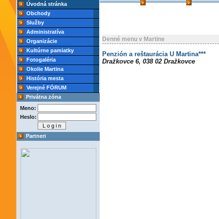
Úvodná stránka
Obchody
Služby
Administratíva
Denné menu v Martine
Organizácie
Kultúrne pamiatky
Penzión a reštaurácia U Martina***
Fotogaléria
Dražkovce 6, 038 02 Dražkovce
Okolie Martina
História mesta
Verejné FÓRUM
Privátna zóna
Meno:
Heslo:
Partneri