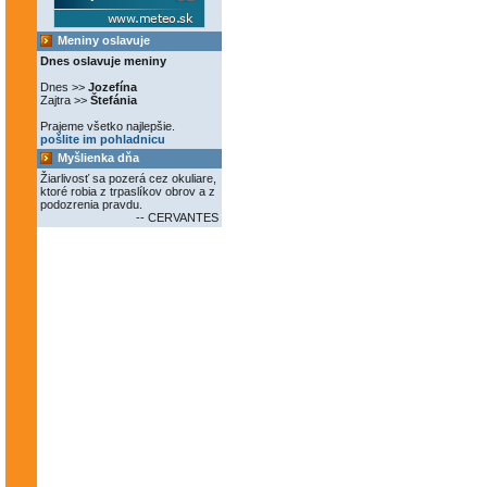
Meniny oslavuje
Dnes oslavuje meniny
Dnes >>
Jozefína
Zajtra >>
Štefánia
Prajeme všetko najlepšie.
pošlite im pohladnicu
Myšlienka dňa
Žiarlivosť sa pozerá cez okuliare,
ktoré robia z trpaslíkov obrov a z
podozrenia pravdu.
-- CERVANTES