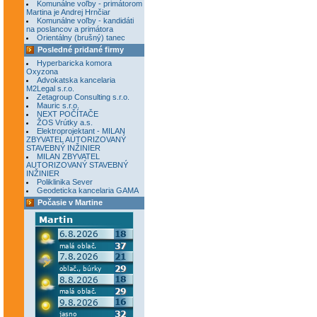
Komunálne voľby - primátorom
Martina je Andrej Hrnčiar
Komunálne voľby - kandidáti
na poslancov a primátora
Orientálny (brušný) tanec
Posledné pridané firmy
Hyperbaricka komora
Oxyzona
Advokatska kancelaria
M2Legal s.r.o.
Zetagroup Consulting s.r.o.
Mauric s.r.o.
NEXT POČÍTAČE
ŽOS Vrútky a.s.
Elektroprojektant - MILAN
ZBYVATEL AUTORIZOVANÝ
STAVEBNÝ INŽINIER
MILAN ZBYVATEL
AUTORIZOVANÝ STAVEBNÝ
INŽINIER
Poliklinika Sever
Geodeticka kancelaria GAMA
Počasie v Martine