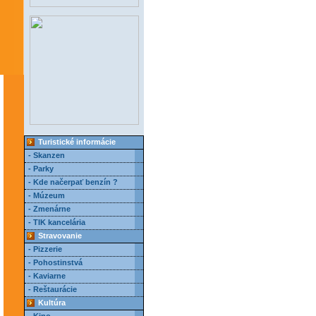
Turistické informácie
- Skanzen
- Parky
- Kde načerpať benzín ?
- Múzeum
- Zmenárne
- TIK kancelária
Stravovanie
- Pizzerie
- Pohostinstvá
- Kaviarne
- Reštaurácie
Kultúra