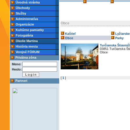
Úvodná stránka
Obchody
Služby
Administratíva
Obce
Organizácie
Kultúrne pamiatky
Kaštieľ
Lyžiarske
Fotogaléria
Obce
Parky
Okolie Martina
Turčianska Štiavnič
História mesta
03851 Turčianska Št
Verejné FÓRUM
Obce
Privátna zóna
Meno:
Heslo:
[
1
]
Partneri