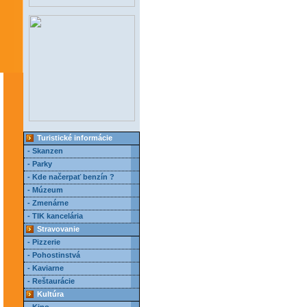
Turistické informácie
- Skanzen
- Parky
- Kde načerpať benzín ?
- Múzeum
- Zmenárne
- TIK kancelária
Stravovanie
- Pizzerie
- Pohostinstvá
- Kaviarne
- Reštaurácie
Kultúra