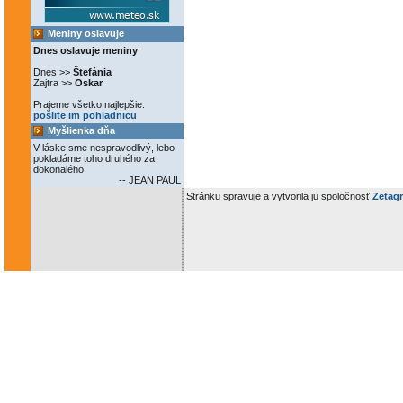
Meniny oslavuje
Dnes oslavuje meniny
Dnes >>
Štefánia
Zajtra >>
Oskar
Prajeme všetko najlepšie.
pošlite im pohladnicu
Myšlienka dňa
V láske sme nespravodlivý, lebo
pokladáme toho druhého za
dokonalého.
-- JEAN PAUL
Stránku spravuje a vytvorila ju spoločnosť
Zetagr