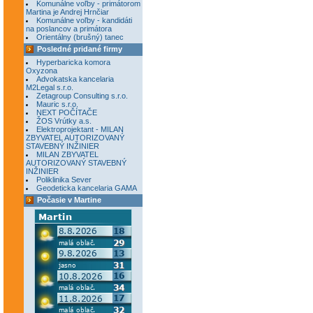
Komunálne voľby - primátorom
Martina je Andrej Hrnčiar
Komunálne voľby - kandidáti
na poslancov a primátora
Orientálny (brušný) tanec
Posledné pridané firmy
Hyperbaricka komora
Oxyzona
Advokatska kancelaria
M2Legal s.r.o.
Zetagroup Consulting s.r.o.
Mauric s.r.o.
NEXT POČÍTAČE
ŽOS Vrútky a.s.
Elektroprojektant - MILAN
ZBYVATEL AUTORIZOVANÝ
STAVEBNÝ INŽINIER
MILAN ZBYVATEL
AUTORIZOVANÝ STAVEBNÝ
INŽINIER
Poliklinika Sever
Geodeticka kancelaria GAMA
Počasie v Martine