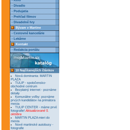
- Kino
- Divadlo
- Podujatia
- Prehľad filmov
- Divadelné hry
Bývam v Martine
- Cestovné kancelárie
- Lekárne
Kontakt
- Redakcia portálu
10 Najčítanejších článkov
Nová dominanta: MARTIN
PLAZA
TULIP - spoločensko-
obchodné centrum
Bezplatný internet - poznáme
detaily
Komunálne voľby: poznáme
prvých kandidátov na primátora
mesta
TULIP CENTER - máme prvé
fotografie!
Aktualizované 5.
októbra
MARTIN PLAZA mieri do
mesta
Nové martinské autobusy -
fotografie