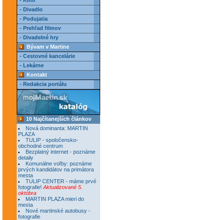
- Kino
- Divadlo
- Podujatia
- Prehľad filmov
- Divadelné hry
Bývam v Martine
- Cestovné kancelárie
- Lekárne
Kontakt
- Redakcia portálu
10 Najčítanejších článkov
Nová dominanta: MARTIN
PLAZA
TULIP - spoločensko-
obchodné centrum
Bezplatný internet - poznáme
detaily
Komunálne voľby: poznáme
prvých kandidátov na primátora
mesta
TULIP CENTER - máme prvé
fotografie!
Aktualizované 5.
októbra
MARTIN PLAZA mieri do
mesta
Nové martinské autobusy -
fotografie