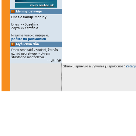
Meniny oslavuje
Dnes oslavuje meniny
Dnes >>
Jozefína
Zajtra >>
Štefánia
Prajeme všetko najlepšie.
pošlite im pohladnicu
Myšlienka dňa
Dnes sme takí vzdelaní, že nás
už nič neprekvapí - okrem
šťastného manželstva.
-- WILDE
Stránku spravuje a vytvorila ju spoločnosť
Zetagr