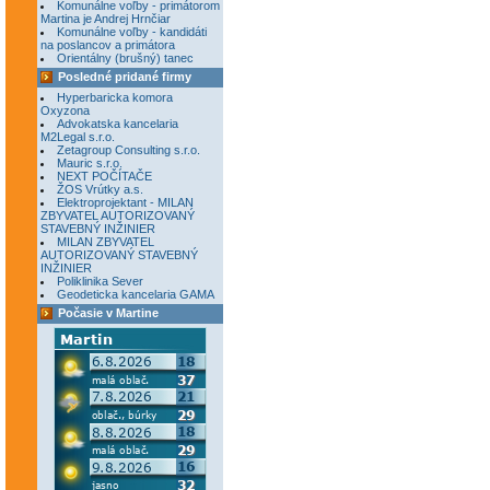
Komunálne voľby - primátorom
Martina je Andrej Hrnčiar
Komunálne voľby - kandidáti
na poslancov a primátora
Orientálny (brušný) tanec
Posledné pridané firmy
Hyperbaricka komora
Oxyzona
Advokatska kancelaria
M2Legal s.r.o.
Zetagroup Consulting s.r.o.
Mauric s.r.o.
NEXT POČÍTAČE
ŽOS Vrútky a.s.
Elektroprojektant - MILAN
ZBYVATEL AUTORIZOVANÝ
STAVEBNÝ INŽINIER
MILAN ZBYVATEL
AUTORIZOVANÝ STAVEBNÝ
INŽINIER
Poliklinika Sever
Geodeticka kancelaria GAMA
Počasie v Martine