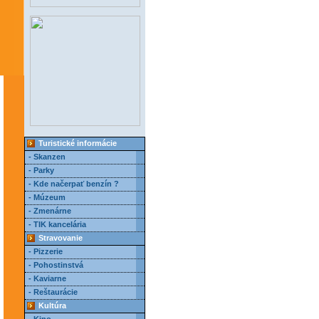
Turistické informácie
- Skanzen
- Parky
- Kde načerpať benzín ?
- Múzeum
- Zmenárne
- TIK kancelária
Stravovanie
- Pizzerie
- Pohostinstvá
- Kaviarne
- Reštaurácie
Kultúra