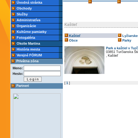
Úvodná stránka
Obchody
Služby
Administratíva
Kaštieľ
Organizácie
Kultúrne pamiatky
Kaštieľ
Lyžiarske
Fotogaléria
Obce
Parky
Okolie Martina
Park a kaštiel v Tur
História mesta
03851 Turčianska Št
Verejné FÓRUM
, Kaštieľ
Privátna zóna
Meno:
Heslo:
[
1
]
Partneri