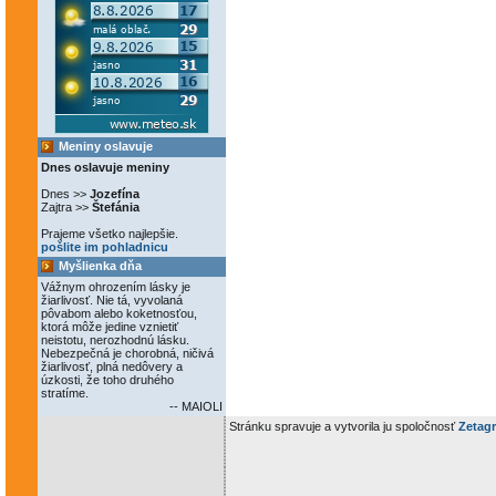
Meniny oslavuje
Dnes oslavuje meniny
Dnes >>
Jozefína
Zajtra >>
Štefánia
Prajeme všetko najlepšie.
pošlite im pohladnicu
Myšlienka dňa
Vážnym ohrozením lásky je
žiarlivosť. Nie tá, vyvolaná
pôvabom alebo koketnosťou,
ktorá môže jedine vznietiť
neistotu, nerozhodnú lásku.
Nebezpečná je chorobná, ničivá
žiarlivosť, plná nedôvery a
úzkosti, že toho druhého
stratíme.
-- MAIOLI
Stránku spravuje a vytvorila ju spoločnosť
Zetagr