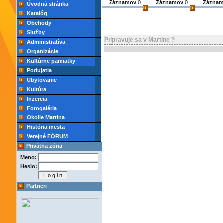
Záznamov
0
Záznamov
0
Zázna
Úvodná stránka
Katalóg
Obchody
Služby
Pripravuje sa v Martine ?
Administratíva
Organizácie
Kultúrne pamiatky
Podujatia
Ubytovanie
Kultúra
Inzercia
Fotogaléria
Okolie Martina
História mesta
Verejné FÓRUM
Privátna zóna
Meno:
Heslo:
Partneri