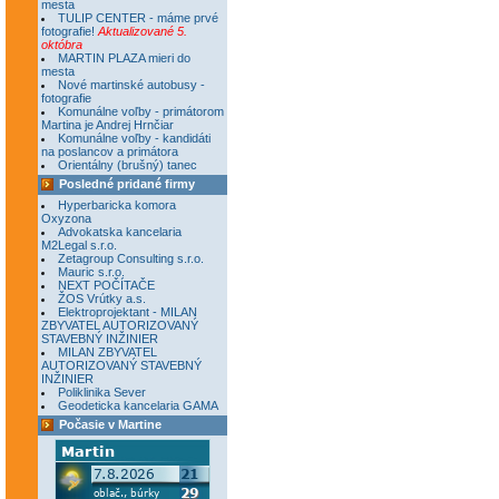
mesta
TULIP CENTER - máme prvé
fotografie!
Aktualizované 5.
októbra
MARTIN PLAZA mieri do
mesta
Nové martinské autobusy -
fotografie
Komunálne voľby - primátorom
Martina je Andrej Hrnčiar
Komunálne voľby - kandidáti
na poslancov a primátora
Orientálny (brušný) tanec
Posledné pridané firmy
Hyperbaricka komora
Oxyzona
Advokatska kancelaria
M2Legal s.r.o.
Zetagroup Consulting s.r.o.
Mauric s.r.o.
NEXT POČÍTAČE
ŽOS Vrútky a.s.
Elektroprojektant - MILAN
ZBYVATEL AUTORIZOVANÝ
STAVEBNÝ INŽINIER
MILAN ZBYVATEL
AUTORIZOVANÝ STAVEBNÝ
INŽINIER
Poliklinika Sever
Geodeticka kancelaria GAMA
Počasie v Martine