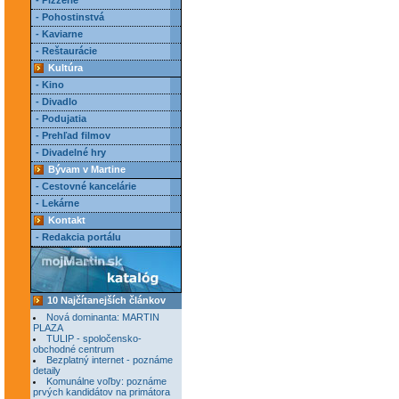
- Pizzerie
- Pohostinstvá
- Kaviarne
- Reštaurácie
Kultúra
- Kino
- Divadlo
- Podujatia
- Prehľad filmov
- Divadelné hry
Bývam v Martine
- Cestovné kancelárie
- Lekárne
Kontakt
- Redakcia portálu
10 Najčítanejších článkov
Nová dominanta: MARTIN
PLAZA
TULIP - spoločensko-
obchodné centrum
Bezplatný internet - poznáme
detaily
Komunálne voľby: poznáme
prvých kandidátov na primátora