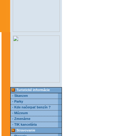
Turistické informácie
- Skanzen
- Parky
- Kde načerpať benzín ?
- Múzeum
- Zmenárne
- TIK kancelária
Stravovanie