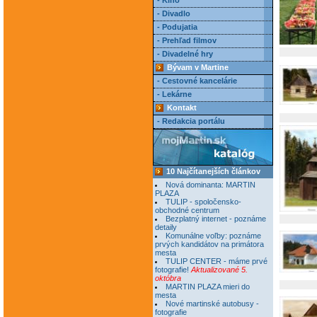
- Kino
- Divadlo
- Podujatia
- Prehľad filmov
- Divadelné hry
Bývam v Martine
- Cestovné kancelárie
- Lekárne
Kontakt
- Redakcia portálu
10 Najčítanejších článkov
Nová dominanta: MARTIN
PLAZA
TULIP - spoločensko-
obchodné centrum
Bezplatný internet - poznáme
detaily
Komunálne voľby: poznáme
prvých kandidátov na primátora
mesta
TULIP CENTER - máme prvé
fotografie!
Aktualizované 5.
októbra
MARTIN PLAZA mieri do
mesta
Nové martinské autobusy -
fotografie