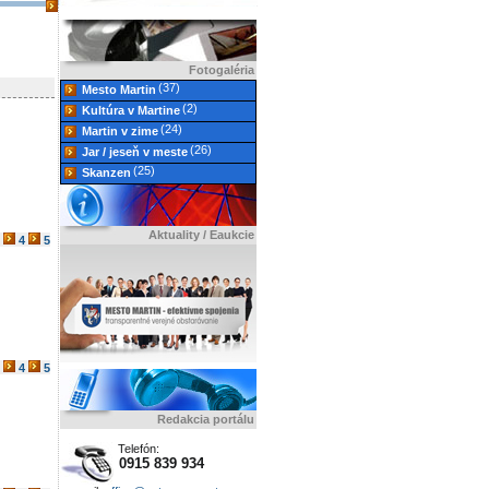
Fotogaléria
(37)
Mesto Martin
(2)
Kultúra v Martine
(24)
Martin v zime
(26)
Jar / jeseň v meste
(25)
Skanzen
Aktuality / Eaukcie
4
5
4
5
Redakcia portálu
Telefón:
0915 839 934