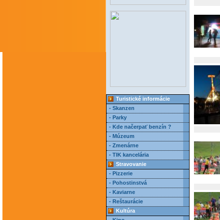
Turistické informácie
- Skanzen
- Parky
- Kde načerpať benzín ?
- Múzeum
- Zmenárne
- TIK kancelária
Stravovanie
- Pizzerie
- Pohostinstvá
- Kaviarne
- Reštaurácie
Kultúra