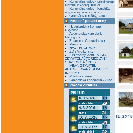
Komunálne voľby - primátorom
Martina je Andrej Hrnčiar
Komunálne voľby - kandidáti
na poslancov a primátora
Orientálny (brušný) tanec
Posledné pridané firmy
Hyperbaricka komora
Oxyzona
Advokatska kancelaria
M2Legal s.r.o.
Zetagroup Consulting s.r.o.
Mauric s.r.o.
NEXT POČÍTAČE
ŽOS Vrútky a.s.
Elektroprojektant - MILAN
ZBYVATEL AUTORIZOVANÝ
STAVEBNÝ INŽINIER
MILAN ZBYVATEL
AUTORIZOVANÝ STAVEBNÝ
INŽINIER
Poliklinika Sever
Geodeticka kancelaria GAMA
Počasie v Martine
[
1
]
2
3
4
5