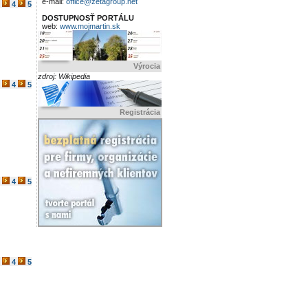
e-mail:
office@zetagroup.net
4
5
DOSTUPNOSŤ PORTÁLU
web:
www.mojmartin.sk
Výrocia
zdroj: Wikipedia
4
5
Registrácia
4
5
4
5