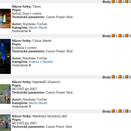
Body
1
2
3
Názov fotky:
Tanec
Popis
Nočný život v centre
Technické parametre:
Canon Power Shot
Autor:
Rastislav Turčan
Kategória:
Mesto Martin
Hodnotenie
0
Body
1
2
3
Názov fotky:
Cirkus Martin
Popis
Evolúcia v centre
Technické parametre:
Canon Power Shot
Autor:
Rastislav Turčan
Kategória:
Kultúra v Martine
Hodnotenie
0
Body
1
2
3
Názov fotky:
Najmladší účastníci
Popis
MCORŠ jún 2007
Technické parametre:
Canon Power Shot
Autor:
Rastislav Turčan
Kategória:
Mesto Martin
Hodnotenie
0
Body
1
2
3
Názov fotky:
Martinský bicyklový deň
Popis
MCORŠ jún 2007
Technické parametre:
Canon Pover Shot