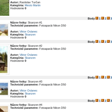
Autor:
Rastislav Turčan
Kategória:
Mesto Martin
Hodnotenie
0
Body
1
2
3
Názov fotky:
Skanzen #1
Technické parametre:
Fotoaparát Nikon D50
Autor:
Viktor Oslanec
Kategória:
Skanzen
Hodnotenie
0
Body
1
2
3
Názov fotky:
Skanzen #2
Technické parametre:
Fotoaparát Nikon D50
Autor:
Viktor Oslanec
Kategória:
Skanzen
Hodnotenie
0
Body
1
2
3
Názov fotky:
Skanzen #3
Technické parametre:
Fotoaparát Nikon D50
Autor:
Viktor Oslanec
Kategória:
Skanzen
Hodnotenie
0
Body
1
2
3
Názov fotky:
Skanzen #4
Technické parametre:
Fotoaparát Nikon D50