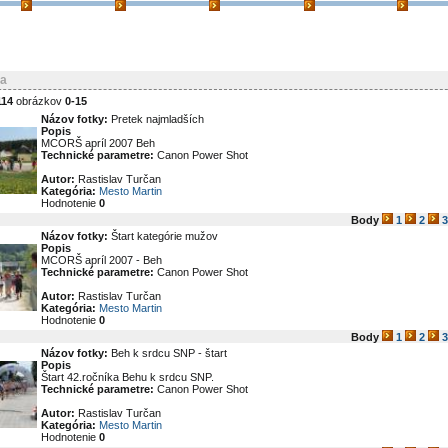
ia
114
obrázkov
0-15
Názov fotky:
Pretek najmladších
Popis
MCORŠ apríl 2007 Beh
Technické parametre:
Canon Power Shot
Autor:
Rastislav Turčan
Kategória:
Mesto Martin
Hodnotenie
0
Body
1
2
3
Názov fotky:
Štart kategórie mužov
Popis
MCORŠ apríl 2007 - Beh
Technické parametre:
Canon Power Shot
Autor:
Rastislav Turčan
Kategória:
Mesto Martin
Hodnotenie
0
Body
1
2
3
Názov fotky:
Beh k srdcu SNP - štart
Popis
Štart 42.ročníka Behu k srdcu SNP.
Technické parametre:
Canon Power Shot
Autor:
Rastislav Turčan
Kategória:
Mesto Martin
Hodnotenie
0