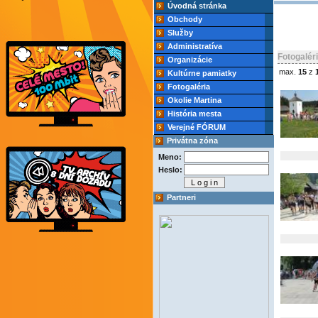
Úvodná stránka
Obchody
Služby
Administratíva
Fotogalér
Organizácie
max.
15
z
Kultúrne pamiatky
Fotogaléria
Okolie Martina
História mesta
Verejné FÓRUM
Privátna zóna
Meno:
Heslo:
Partneri