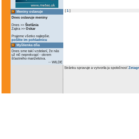
[
1
]
Meniny oslavuje
Dnes oslavuje meniny
Dnes >>
Štefánia
Zajtra >>
Oskar
Prajeme všetko najlepšie.
pošlite im pohladnicu
Myšlienka dňa
Dnes sme takí vzdelaní, že nás
už nič neprekvapí - okrem
šťastného manželstva.
-- WILDE
Stránku spravuje a vytvorila ju spoločnosť
Zetagr