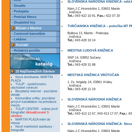
- Kino
SLOVENSKÁ NÁRODNÁ KNIŽNICA- odd.kni
- Divadlo
Nám.J.C.Hronského 1, 03601 Martin
- Podujatia
, knižnica
Tel.:
043-422 10 91,
Fax.:
422 07 20
- Prehľad filmov
- Divadelné hry
TURČIANSKA KNIŽNICA – pobočka MT 
Bývam v Martine
Bullova 13, Martin - Priekopa
- Cestovné kancelárie
, knižnica
- Lekárne
Tel.:
043-428 19 14
Kontakt
- Redakcia portálu
MIESTNA ĽUDOVÁ KNIŽNICA
SNP 14, 03852 Sučany
, knižnica
Tel.:
043-429 31 88
10 Najčítanejších článkov
MESTSKÁ KNIŽNICA VRÚTOČAN
Nová dominanta: MARTIN
PLAZA
1. čs. brigády 14, 03861 Vrútky
TULIP - spoločensko-
, knižnica
obchodné centrum
Tel.:
043-428 12 19
Bezplatný internet - poznáme
detaily
Komunálne voľby: poznáme
SLOVENSKÁ NÁRODNÁ KNIŽNICA
prvých kandidátov na primátora
mesta
Nám.J.C.Hronského 1, 03601 Martin
TULIP CENTER - máme prvé
, knižnica
fotografie!
Aktualizované 5.
Tel.:
043-413 12 67, 043-413 17 07,
Fax.:
430
októbra
MARTIN PLAZA mieri do
mesta
SLOVENSKÁ NÁRODNÁ KNIŽNICA- Slov.nár
Nové martinské autobusy -
fotografie
Nám.J.C.Hronského 1, 03601 Martin