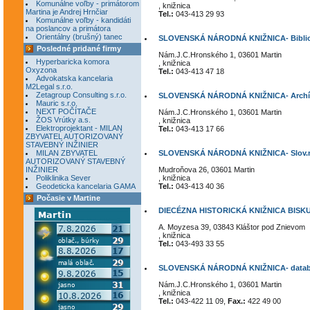
Komunálne voľby - primátorom
, knižnica
Martina je Andrej Hrnčiar
Tel.:
043-413 29 93
Komunálne voľby - kandidáti
na poslancov a primátora
Orientálny (brušný) tanec
SLOVENSKÁ NÁRODNÁ KNIŽNICA- Bibliog
Posledné pridané firmy
Nám.J.C.Hronského 1, 03601 Martin
Hyperbaricka komora
, knižnica
Oxyzona
Tel.:
043-413 47 18
Advokatska kancelaria
M2Legal s.r.o.
Zetagroup Consulting s.r.o.
SLOVENSKÁ NÁRODNÁ KNIŽNICA- Archív l
Mauric s.r.o.
NEXT POČÍTAČE
Nám.J.C.Hronského 1, 03601 Martin
ŽOS Vrútky a.s.
, knižnica
Elektroprojektant - MILAN
Tel.:
043-413 17 66
ZBYVATEL AUTORIZOVANÝ
STAVEBNÝ INŽINIER
MILAN ZBYVATEL
SLOVENSKÁ NÁRODNÁ KNIŽNICA- Slov.n
AUTORIZOVANÝ STAVEBNÝ
INŽINIER
Mudroňova 26, 03601 Martin
Poliklinika Sever
, knižnica
Geodeticka kancelaria GAMA
Tel.:
043-413 40 36
Počasie v Martine
DIECÉZNA HISTORICKÁ KNIŽNICA BISK
A. Moyzesa 39, 03843 Kláštor pod Znievom
, knižnica
Tel.:
043-493 33 55
SLOVENSKÁ NÁRODNÁ KNIŽNICA- datab
Nám.J.C.Hronského 1, 03601 Martin
, knižnica
Tel.:
043-422 11 09,
Fax.:
422 49 00