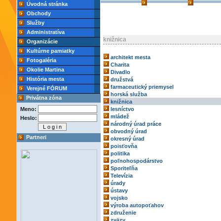
Úvodná stránka
Obchody
Služby
Administratíva
knižnica
Organizácie
Kultúrne pamiatky
architekt mesta
Fotogaléria
Charita
Okolie Martina
Divadlo
História mesta
družstvá
farmaceutický priemysel
Verejné FÓRUM
horská služba
Privátna zóna
knižnica
Meno:
lesníctvo
mládež
Heslo:
národný úrad práce
obvodný úrad
Partneri
okresný úrad
poisťovňa
politika
poľnohospodárstvo
Sporiteľňa
Televízia
úrady
ústavy
vojsko
výroba autopoťahov
združenie
zväzy