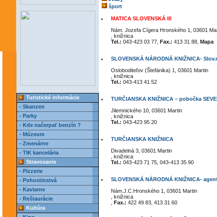
šport
MATICA SLOVENSKÁ III
Nám. Jozefa Cígera Hronského 1, 03601 Mar
, knižnica
Tel.:
043-423 03 77,
Fax.:
413 31 88,
Mapa
SLOVENSKÁ NÁRODNÁ KNIŽNICA- Slov.n
Osloboditeľov (Štefánika) 1, 03601 Martin
, knižnica
Tel.:
043-413 41 52
Turistické informácie
TURČIANSKA KNIŽNICA – pobočka SEV
- Skanzen
Jilemnického 10, 03601 Martin
- Parky
, knižnica
Tel.:
043-423 95 20
- Kde načerpať benzín ?
- Múzeum
TURČIANSKA KNIŽNICA
- Zmenárne
Divadelná 3, 03601 Martin
- TIK kancelária
, knižnica
Stravovanie
Tel.:
043-423 71 75, 043-413 35 90
- Pizzerie
SLOVENSKÁ NÁRODNÁ KNIŽNICA- agent
- Pohostinstvá
- Kaviarne
Nám.J.C.Hronského 1, 03601 Martin
, knižnica
- Reštaurácie
,
Fax.:
422 49 83, 413 31 60
Kultúra