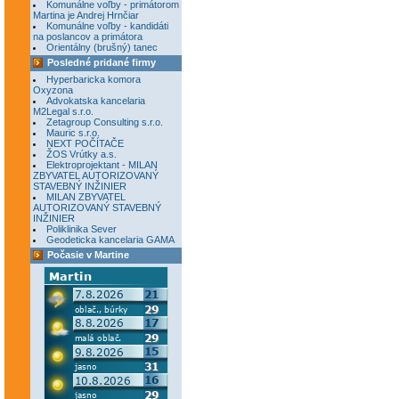
Komunálne voľby - primátorom
Martina je Andrej Hrnčiar
Komunálne voľby - kandidáti
na poslancov a primátora
Orientálny (brušný) tanec
Posledné pridané firmy
Hyperbaricka komora
Oxyzona
Advokatska kancelaria
M2Legal s.r.o.
Zetagroup Consulting s.r.o.
Mauric s.r.o.
NEXT POČÍTAČE
ŽOS Vrútky a.s.
Elektroprojektant - MILAN
ZBYVATEL AUTORIZOVANÝ
STAVEBNÝ INŽINIER
MILAN ZBYVATEL
AUTORIZOVANÝ STAVEBNÝ
INŽINIER
Poliklinika Sever
Geodeticka kancelaria GAMA
Počasie v Martine