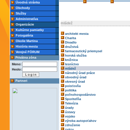
Úvodná stránka
Obchody
Služby
Administratíva
mládež
Organizácie
Kultúrne pamiatky
architekt mesta
Fotogaléria
Charita
Okolie Martina
Divadlo
História mesta
družstvá
farmaceutický priemysel
Verejné FÓRUM
horská služba
Privátna zóna
knižnica
Meno:
lesníctvo
mládež
Heslo:
národný úrad práce
obvodný úrad
Partneri
okresný úrad
poisťovňa
politika
poľnohospodárstvo
Sporiteľňa
Televízia
úrady
ústavy
vojsko
výroba autopoťahov
združenie
zväzy