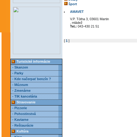
šport
AMAVET
V.P. Tótha 3, 03601 Martin
, mládež
Tel.:
043-430 21 51
[
1
]
Turistické informácie
- Skanzen
- Parky
- Kde načerpať benzín ?
- Múzeum
- Zmenárne
- TIK kancelária
Stravovanie
- Pizzerie
- Pohostinstvá
- Kaviarne
- Reštaurácie
Kultúra