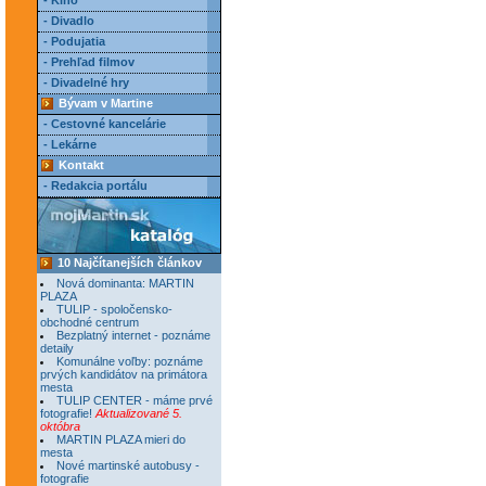
- Kino
- Divadlo
- Podujatia
- Prehľad filmov
- Divadelné hry
Bývam v Martine
- Cestovné kancelárie
- Lekárne
Kontakt
- Redakcia portálu
10 Najčítanejších článkov
Nová dominanta: MARTIN
PLAZA
TULIP - spoločensko-
obchodné centrum
Bezplatný internet - poznáme
detaily
Komunálne voľby: poznáme
prvých kandidátov na primátora
mesta
TULIP CENTER - máme prvé
fotografie!
Aktualizované 5.
októbra
MARTIN PLAZA mieri do
mesta
Nové martinské autobusy -
fotografie