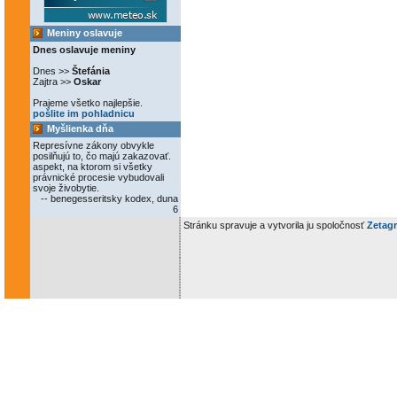
Meniny oslavuje
Dnes oslavuje meniny
Dnes >>
Štefánia
Zajtra >>
Oskar
Prajeme všetko najlepšie.
pošlite im pohladnicu
Myšlienka dňa
Represívne zákony obvykle
posilňujú to, čo majú zakazovať.
aspekt, na ktorom si všetky
právnické procesie vybudovali
svoje živobytie.
-- benegesseritsky kodex, duna
6
Stránku spravuje a vytvorila ju spoločnosť
Zetagr