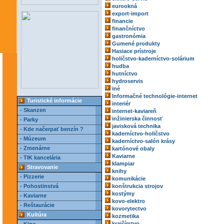
eurookná
export-import
financie
finančníctvo
gastronómia
Gumené produkty
Hasiace prístroje
holičstvo-kaderníctvo-solárium
hudba
hutníctvo
hydroservis
iné
Informačné technológie-internet
Turistické informácie
interiér
- Skanzen
internet-kaviareň
inžinierska činnosť
- Parky
javisková technika
- Kde načerpať benzín ?
kaderníctvo-holičstvo
- Múzeum
kaderníctvo-salón krásy
- Zmenárne
kartónové obaly
Kaviarne
- TIK kancelária
klampiar
Stravovanie
knihy
- Pizzerie
komunikácie
- Pohostinstvá
konštrukcia strojov
kostýmy
- Kaviarne
kovo-elektro
- Reštaurácie
kovorytectvo
Kultúra
kozmetika
krajčírstvo