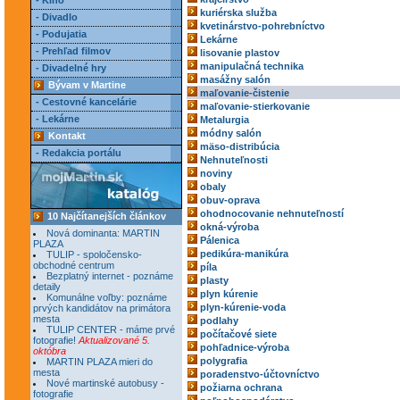
- Kino
kuriérska služba
- Divadlo
kvetinárstvo-pohrebníctvo
- Podujatia
Lekárne
- Prehľad filmov
lisovanie plastov
manipulačná technika
- Divadelné hry
masážny salón
Bývam v Martine
maľovanie-čistenie
- Cestovné kancelárie
maľovanie-stierkovanie
- Lekárne
Metalurgia
módny salón
Kontakt
mäso-distribúcia
- Redakcia portálu
Nehnuteľnosti
noviny
obaly
obuv-oprava
ohodnocovanie nehnuteľností
10 Najčítanejších článkov
okná-výroba
Nová dominanta: MARTIN
Pálenica
PLAZA
pedikúra-manikúra
TULIP - spoločensko-
obchodné centrum
píla
Bezplatný internet - poznáme
plasty
detaily
plyn kúrenie
Komunálne voľby: poznáme
plyn-kúrenie-voda
prvých kandidátov na primátora
mesta
podlahy
TULIP CENTER - máme prvé
počítačové siete
fotografie!
Aktualizované 5.
pohľadnice-výroba
októbra
polygrafia
MARTIN PLAZA mieri do
mesta
poradenstvo-účtovníctvo
Nové martinské autobusy -
požiarna ochrana
fotografie