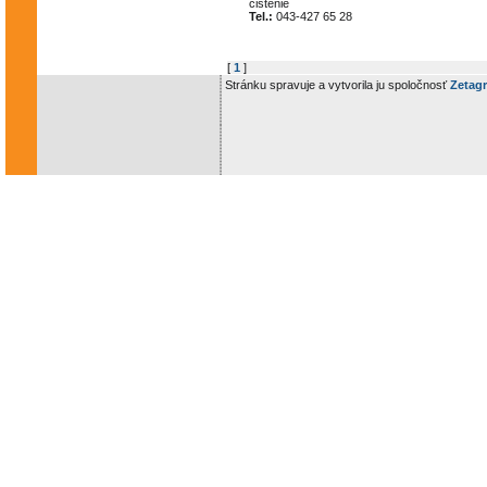
čistenie
Tel.:
043-427 65 28
[
1
]
Stránku spravuje a vytvorila ju spoločnosť
Zetagr