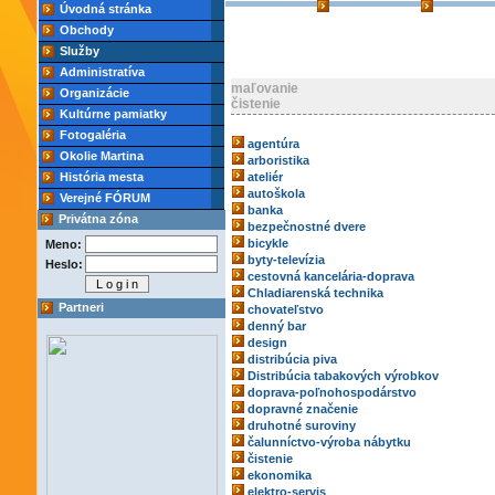
Úvodná stránka
Obchody
Služby
Administratíva
maľovanie
Organizácie
čistenie
Kultúrne pamiatky
Fotogaléria
agentúra
Okolie Martina
arboristika
História mesta
ateliér
autoškola
Verejné FÓRUM
banka
Privátna zóna
bezpečnostné dvere
bicykle
Meno:
byty-televízia
Heslo:
cestovná kancelária-doprava
Chladiarenská technika
Partneri
chovateľstvo
denný bar
design
distribúcia piva
Distribúcia tabakových výrobkov
doprava-poľnohospodárstvo
dopravné značenie
druhotné suroviny
čalunníctvo-výroba nábytku
čistenie
ekonomika
elektro-servis