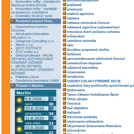
poľnohospodárstvo
Komunálne voľby - primátorom
pražiareň
Martina je Andrej Hrnčiar
Komunálne voľby - kandidáti
priemysel
na poslancov a primátora
realitná agentúra
Orientálny (brušný) tanec
reklama
Posledné pridané firmy
reklama-obchodná činnosť
Hyperbaricka komora
reklamná agentúra-vydavateľstvo
Oxyzona
renovácia dverí-požiarna ochrana
Advokatska kancelaria
reštaurácia
M2Legal s.r.o.
sanitárna technika
Zetagroup Consulting s.r.o.
Mauric s.r.o.
sklo
NEXT POČÍTAČE
Sociálno-prepravná služba
ŽOS Vrútky a.s.
Solárium
Elektroprojektant - MILAN
sprostredkovanie-obchodná činnosť
ZBYVATEL AUTORIZOVANÝ
STAVEBNÝ INŽINIER
stavebníctvo-doprava
MILAN ZBYVATEL
stávková kancelária
AUTORIZOVANÝ STAVEBNÝ
stravovanie
INŽINIER
strojárstvo
Poliklinika Sever
Geodeticka kancelaria GAMA
SVADBY-OSLAVY-FIREMNÉ AKCIE
Počasie v Martine
svadobné šaty-požičovňa-spoločenské po
Sťahovanie
Tanec-Zábava-Vzdelávanie-Šport
Tehly-výroba
Televízia
tlač-digitálna
tlačiareň
tlmočenie-preklady
ubytovanie-reštaurácia
Ubytovanie-Stravovanie-Rekreácia
účtovníctvo