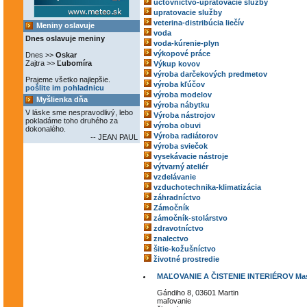
účtovníctvo-upratovacie služby
upratovacie služby
veterina-distribúcia liečív
Meniny oslavuje
voda
Dnes oslavuje meniny
voda-kúrenie-plyn
výkopové práce
Dnes >>
Oskar
Zajtra >>
Ľubomíra
Výkup kovov
výroba darčekových predmetov
Prajeme všetko najlepšie.
výroba kľúčov
pošlite im pohladnicu
výroba modelov
Myšlienka dňa
výroba nábytku
V láske sme nespravodlivý, lebo
Výroba nástrojov
pokladáme toho druhého za
výroba obuvi
dokonalého.
Výroba radiátorov
-- JEAN PAUL
výroba sviečok
vysekávacie nástroje
výtvarný ateliér
vzdelávanie
vzduchotechnika-klimatizácia
záhradníctvo
Zámočník
zámočník-stolárstvo
zdravotníctvo
znalectvo
šitie-kožušníctvo
životné prostredie
MAĽOVANIE A ČISTENIE INTERIÉROV Masta
Gándiho 8, 03601 Martin
maľovanie