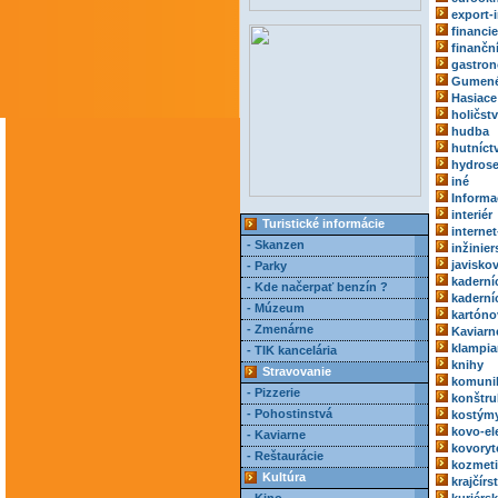
export-
financie
finančn
gastro
Gumené
Hasiace 
holičst
hudba
hutníct
hydrose
iné
Informa
interiér
Turistické informácie
internet
- Skanzen
inžinie
javisko
- Parky
kaderní
- Kde načerpať benzín ?
kaderní
- Múzeum
kartóno
- Zmenárne
Kaviarn
klampia
- TIK kancelária
knihy
Stravovanie
komuni
- Pizzerie
konštru
- Pohostinstvá
kostým
kovo-el
- Kaviarne
kovoryt
- Reštaurácie
kozmeti
Kultúra
krajčírs