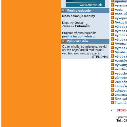
upratov
veterina
voda
Meniny oslavuje
voda-kú
Dnes oslavuje meniny
výkopov
Výkup 
Dnes >>
Oskar
Zajtra >>
Ľubomíra
výroba 
výroba 
Prajeme všetko najlepšie.
výroba
pošlite im pohladnicu
výroba 
Myšlienka dňa
Výroba 
Od tej chvíle, čo milujeme, nevidí
výroba 
ani ten najmúdrejší muž nijakú
Výroba 
vec tak, ako naozaj vyzerá.
výroba 
-- STENDHAL
vysekáv
výtvarný
vzdeláv
vzducho
záhradn
Zámočn
zámoční
zdravot
znalect
šitie-k
životné
STERI 
upratov
Tel.:
09