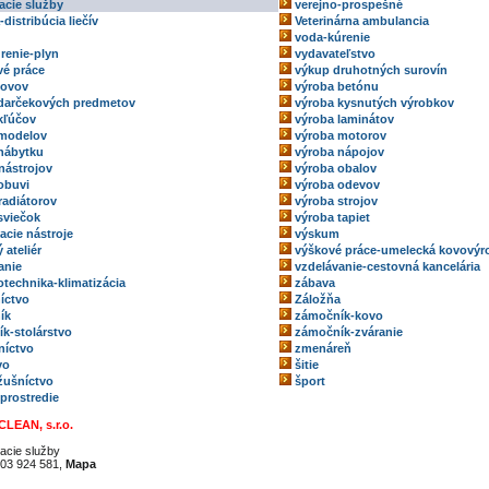
acie služby
verejno-prospešné
-distribúcia liečív
Veterinárna ambulancia
voda-kúrenie
renie-plyn
vydavateľstvo
é práce
výkup druhotných surovín
kovov
výroba betónu
darčekových predmetov
výroba kysnutých výrobkov
kľúčov
výroba laminátov
 modelov
výroba motorov
nábytku
výroba nápojov
nástrojov
výroba obalov
obuvi
výroba odevov
radiátorov
výroba strojov
sviečok
výroba tapiet
acie nástroje
výskum
 ateliér
výškové práce-umelecká kovovýr
anie
vzdelávanie-cestovná kancelária
technika-klimatizácia
zábava
íctvo
Záložňa
ík
zámočník-kovo
k-stolárstvo
zámočník-zváranie
níctvo
zmenáreň
vo
šitie
ožušníctvo
šport
 prostredie
CLEAN, s.r.o.
acie služby
03 924 581,
Mapa