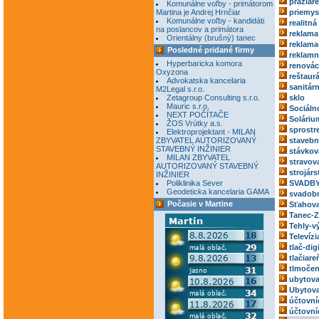
pražiar
Komunálne voľby - primátorom
Martina je Andrej Hrnčiar
priemys
Komunálne voľby - kandidáti
realitná
na poslancov a primátora
reklama
Orientálny (brušný) tanec
reklama
Posledné pridané firmy
reklamn
Hyperbaricka komora
renovác
Oxyzona
reštaur
Advokatska kancelaria
sanitár
M2Legal s.r.o.
Zetagroup Consulting s.r.o.
sklo
Mauric s.r.o.
Sociáln
NEXT POČÍTAČE
Soláriu
ŽOS Vrútky a.s.
sprostr
Elektroprojektant - MILAN
ZBYVATEL AUTORIZOVANÝ
stavebn
STAVEBNÝ INŽINIER
stávkov
MILAN ZBYVATEL
stravov
AUTORIZOVANÝ STAVEBNÝ
strojárs
INŽINIER
Poliklinika Sever
SVADBY
Geodeticka kancelaria GAMA
svadobn
Počasie v Martine
Sťahova
Tanec-Z
Tehly-v
Televízi
tlač-dig
tlačiare
tlmočen
ubytova
Ubytova
účtovní
účtovní