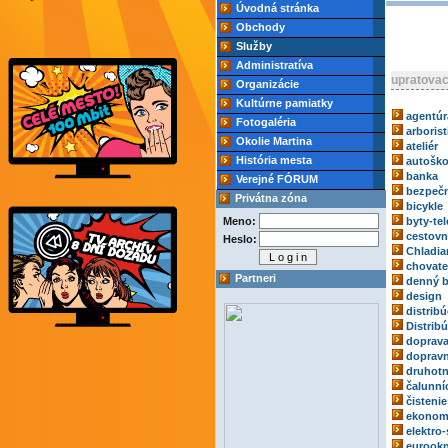
Úvodná stránka
Obchody
Služby
Administratíva
upratovac
Organizácie
Kultúrne pamiatky
agentúr
Fotogaléria
arborist
Okolie Martina
ateliér
História mesta
autoško
banka
Verejné FÓRUM
bezpečn
Privátna zóna
bicykle
Meno:
byty-tel
cestovn
Heslo:
Chladia
chovate
Partneri
denný b
design
distribú
Distrib
doprav
dopravn
druhotn
čalunní
čistenie
ekonom
elektro-
eurook