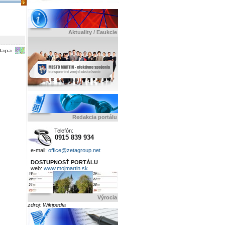
Aktuality / Eaukcie
Redakcia portálu
Telefón:
0915 839 934
e-mail:
office@zetagroup.net
DOSTUPNOSŤ PORTÁLU
web:
www.mojmartin.sk
Výrocia
zdroj: Wikipedia