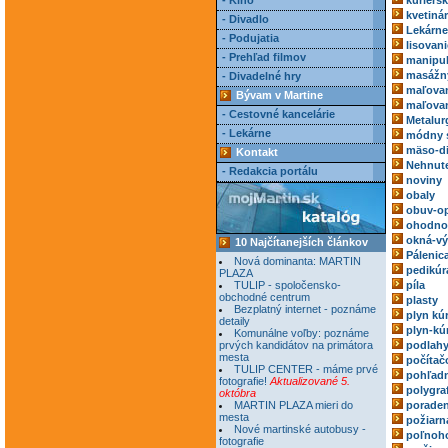
- Kino
kuriérs
kvetiná
- Divadlo
Lekárne
- Podujatia
lisovani
- Prehľad filmov
manipul
masážn
- Divadelné hry
maľovan
Bývam v Martine
maľovan
- Cestovné kancelárie
Metalur
- Lekárne
módny 
mäso-di
Kontakt
Nehnute
- Redakcia portálu
noviny
obaly
obuv-o
ohodnoc
okná-vý
10 Najčítanejších článkov
Pálenic
Nová dominanta: MARTIN
pedikúr
PLAZA
TULIP - spoločensko-
píla
obchodné centrum
plasty
Bezplatný internet - poznáme
plyn kú
detaily
plyn-kú
Komunálne voľby: poznáme
prvých kandidátov na primátora
podlah
mesta
počítač
TULIP CENTER - máme prvé
pohľadn
fotografie!
Aktualizované 5.
polygra
októbra
MARTIN PLAZA mieri do
poraden
mesta
požiarn
Nové martinské autobusy -
poľnoh
fotografie