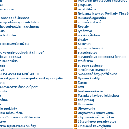
eň
Prenájom nebytových priestorov
el
projekcia
 agentúra
rehabilitácia
Reklama-Internet-Preklady-Tlmoč
-obchodná činnosť
reklamná agentúra
á agentúra-vydavateľstvo
renovácia dverí
ia dverí-požiarna ochrana
Revízie
ácia
rybárstvo
na technika
servis výťahov
sluzby
o-prepravná služba
Software
m
sprostredkovanie
edkovanie-obchodná činnosť
stavebníctvo
íctvo-doprava
stavebníctvo-obchodná činnosť
á kancelária
stolárstvo
anie
strešné systémy
tvo
strojárstvo-marketing
-OSLAVY-FIREMNÉ AKCIE
Svadobné šaty-požičovňa
é šaty-požičovňa-spoločenské podujatia
Systém kvality
nie
Tanec
ábava-Vzdelávanie-Šport
Taxi
ýroba
telekomunikácie
a
Terapia pijavicou lekárskou
itálna
tlač-predaj
ň
tlmočenie
ie-preklady
Ubytovanie
nie-reštaurácia
Ubytovanie-stravovanie
nie-Stravovanie-Rekreácia
ubytovanie-účtovníctvo
ctvo
účtovníctvo-poradenstvo
ctvo-upratovacie služby
umelecká kovovýroba