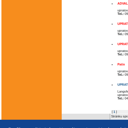
ADVAL
upratov
Tel.:
09
UPRAT
upratov
Tel.:
09
UPRAT
upratov
Tel.:
09
Patix
upratov
Tel.:
09
UPRAT
Langsfe
upratov
Tel.:
04
[
1
]
Stránku spr