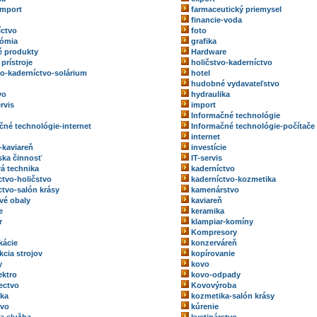
import
farmaceutický priemysel
financie-voda
íctvo
foto
nómia
grafika
 produkty
Hardware
prístroje
holičstvo-kaderníctvo
vo-kaderníctvo-solárium
hotel
hudobné vydavateľstvo
vo
hydraulika
rvis
import
Informačné technológie
čné technológie-internet
Informačné technológie-počítače
internet
-kaviareň
investície
rska činnosť
IT-servis
vá technika
kaderníctvo
ctvo-holičstvo
kaderníctvo-kozmetika
ctvo-salón krásy
kamenárstvo
vé obaly
kaviareň
e
keramika
r
klampiar-komíny
Kompresory
kácie
konzerváreň
kcia strojov
kopírovanie
y
kovo
ektro
kovo-odpady
ectvo
Kovovýroba
ka
kozmetika-salón krásy
tvo
kúrenie