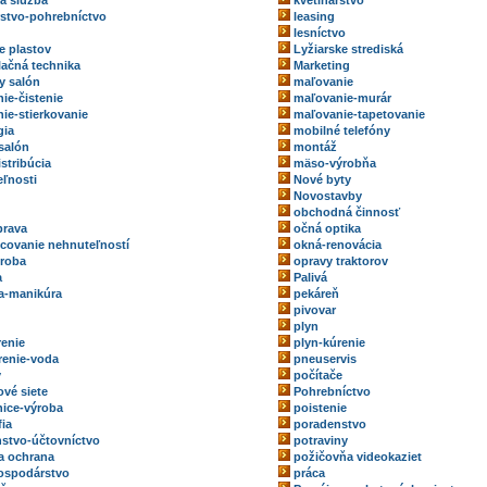
ka služba
kvetinárstvo
rstvo-pohrebníctvo
leasing
lesníctvo
e plastov
Lyžiarske strediská
ačná technika
Marketing
y salón
maľovanie
ie-čistenie
maľovanie-murár
ie-stierkovanie
maľovanie-tapetovanie
gia
mobilné telefóny
salón
montáž
stribúcia
mäso-výrobňa
ľnosti
Nové byty
Novostavby
obchodná činnosť
prava
očná optika
ovanie nehnuteľností
okná-renovácia
roba
opravy traktorov
a
Palivá
a-manikúra
pekáreň
pivovar
plyn
renie
plyn-kúrenie
renie-voda
pneuservis
y
počítače
ové siete
Pohrebníctvo
ice-výroba
poistenie
fia
poradenstvo
stvo-účtovníctvo
potraviny
a ochrana
požičovňa videokaziet
ospodárstvo
práca