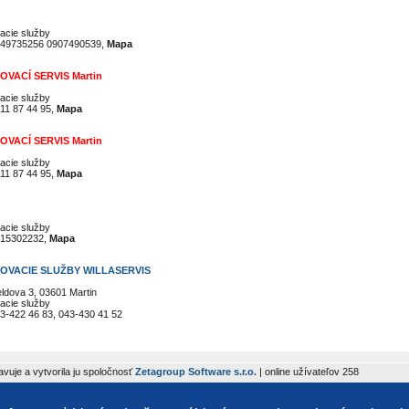
acie služby
49735256 0907490539,
Mapa
OVACÍ SERVIS Martin
acie služby
11 87 44 95,
Mapa
OVACÍ SERVIS Martin
acie služby
11 87 44 95,
Mapa
acie služby
15302232,
Mapa
OVACIE SLUŽBY WILLASERVIS
ldova 3, 03601 Martin
acie služby
3-422 46 83, 043-430 41 52
avuje a vytvorila ju spoločnosť
Zetagroup Software s.r.o.
| online užívateľov 258