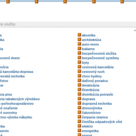
ie služby
a
akustika
ika
architektúra
auto-moto
la
baliarne
bezpečnostná služba
ostné dvere
bezpečnostné systémy
byty
evízia
cestovná kancelária
á kancelária-doprava
cestovný ruch
renská technika
chov hydiny
ľstvo
daňový poradca
ar
deratizácia
Distribúcia
cia piva
distribúcia potravín
úcia tabakových výrobkov
doprava
a-poľnohospodárstvo
dopravná technika
é značenie
drevovýroba
é suroviny
čalunníctvo
ctvo-výroba nábytku
čerpacia stanica
čistička odpadových vôd
ika
elektro
servis
energetika
ná
export