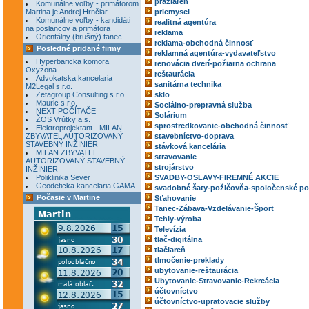
pražiareň
Komunálne voľby - primátorom
Martina je Andrej Hrnčiar
priemysel
Komunálne voľby - kandidáti
realitná agentúra
na poslancov a primátora
reklama
Orientálny (brušný) tanec
reklama-obchodná činnosť
Posledné pridané firmy
reklamná agentúra-vydavateľstvo
Hyperbaricka komora
renovácia dverí-požiarna ochrana
Oxyzona
reštaurácia
Advokatska kancelaria
sanitárna technika
M2Legal s.r.o.
Zetagroup Consulting s.r.o.
sklo
Mauric s.r.o.
Sociálno-prepravná služba
NEXT POČÍTAČE
Solárium
ŽOS Vrútky a.s.
sprostredkovanie-obchodná činnosť
Elektroprojektant - MILAN
ZBYVATEL AUTORIZOVANÝ
stavebníctvo-doprava
STAVEBNÝ INŽINIER
stávková kancelária
MILAN ZBYVATEL
stravovanie
AUTORIZOVANÝ STAVEBNÝ
strojárstvo
INŽINIER
Poliklinika Sever
SVADBY-OSLAVY-FIREMNÉ AKCIE
Geodeticka kancelaria GAMA
svadobné šaty-požičovňa-spoločenské po
Počasie v Martine
Sťahovanie
Tanec-Zábava-Vzdelávanie-Šport
Tehly-výroba
Televízia
tlač-digitálna
tlačiareň
tlmočenie-preklady
ubytovanie-reštaurácia
Ubytovanie-Stravovanie-Rekreácia
účtovníctvo
účtovníctvo-upratovacie služby