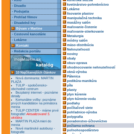
- Kino
kuriérska služba
kvetinárstvo-pohrebníctvo
- Divadlo
Lekárne
- Podujatia
lisovanie plastov
- Prehľad filmov
manipulačná technika
masážny salón
- Divadelné hry
maľovanie-čistenie
Bývam v Martine
maľovanie-stierkovanie
- Cestovné kancelárie
Metalurgia
- Lekárne
módny salón
mäso-distribúcia
Kontakt
Nehnuteľnosti
- Redakcia portálu
noviny
obaly
obuv-oprava
ohodnocovanie nehnuteľností
okná-výroba
10 Najčítanejších článkov
Pálenica
Nová dominanta: MARTIN
pedikúra-manikúra
PLAZA
TULIP - spoločensko-
píla
obchodné centrum
plasty
Bezplatný internet - poznáme
plyn kúrenie
detaily
plyn-kúrenie-voda
Komunálne voľby: poznáme
prvých kandidátov na primátora
podlahy
mesta
počítačové siete
TULIP CENTER - máme prvé
pohľadnice-výroba
fotografie!
Aktualizované 5.
polygrafia
októbra
MARTIN PLAZA mieri do
poradenstvo-účtovníctvo
mesta
požiarna ochrana
Nové martinské autobusy -
poľnohospodárstvo
fotografie