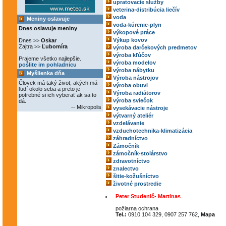
upratovacie služby
veterina-distribúcia liečív
voda
Meniny oslavuje
voda-kúrenie-plyn
Dnes oslavuje meniny
výkopové práce
Výkup kovov
Dnes >>
Oskar
Zajtra >>
Ľubomíra
výroba darčekových predmetov
výroba kľúčov
Prajeme všetko najlepšie.
výroba modelov
pošlite im pohladnicu
výroba nábytku
Myšlienka dňa
Výroba nástrojov
Človek má taký život, akých má
výroba obuvi
ľudí okolo seba a preto je
Výroba radiátorov
potrebné si ich vyberať ak sa to
výroba sviečok
dá.
-- Mikropolis
vysekávacie nástroje
výtvarný ateliér
vzdelávanie
vzduchotechnika-klimatizácia
záhradníctvo
Zámočník
zámočník-stolárstvo
zdravotníctvo
znalectvo
šitie-kožušníctvo
životné prostredie
Peter Studenič- Martinas
požiarna ochrana
Tel.:
0910 104 329, 0907 257 762,
Mapa