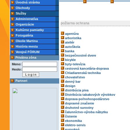
Úvodná stránka
Obchody
Služby
Administratíva
požiarna ochrana
Organizácie
Kultúrne pamiatky
agentúra
Fotogaléria
arboristika
Okolie Martina
ateliér
História mesta
autoškola
banka
Verejné FÓRUM
bezpečnostné dvere
Privátna zóna
bicykle
Meno:
byty-televízia
cestovná kancelária-doprava
Heslo:
Chladiarenská technika
chovateľstvo
Partneri
denný bar
design
distribúcia piva
Distribúcia tabakových výrobkov
doprava-poľnohospodárstvo
dopravné značenie
druhotné suroviny
čalunníctvo-výroba nábytku
čistenie
ekonomika
elektro-servis
eurookná