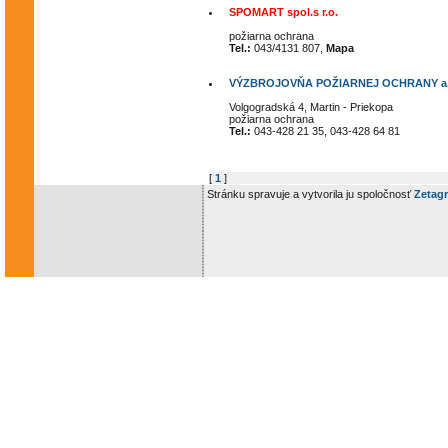
SPOMART spol.s r.o.
požiarna ochrana
Tel.:
043/4131 807,
Mapa
VÝZBROJOVŇA POŽIARNEJ OCHRANY a.
Volgogradská 4, Martin - Priekopa
požiarna ochrana
Tel.:
043-428 21 35, 043-428 64 81
[
1
]
Stránku spravuje a vytvorila ju spoločnosť
Zetagr