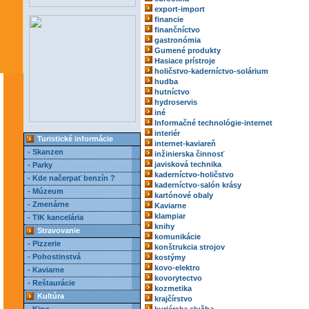
export-import
financie
finančníctvo
gastronómia
Gumené produkty
Hasiace prístroje
holičstvo-kaderníctvo-solárium
hudba
hutníctvo
hydroservis
iné
Informačné technológie-internet
interiér
Turistické informácie
internet-kaviareň
- Skanzen
inžinierska činnosť
javisková technika
- Parky
kaderníctvo-holičstvo
- Kde načerpať benzín ?
kaderníctvo-salón krásy
- Múzeum
kartónové obaly
- Zmenárne
Kaviarne
klampiar
- TIK kancelária
knihy
Stravovanie
komunikácie
- Pizzerie
konštrukcia strojov
- Pohostinstvá
kostýmy
kovo-elektro
- Kaviarne
kovorytectvo
- Reštaurácie
kozmetika
Kultúra
krajčírstvo