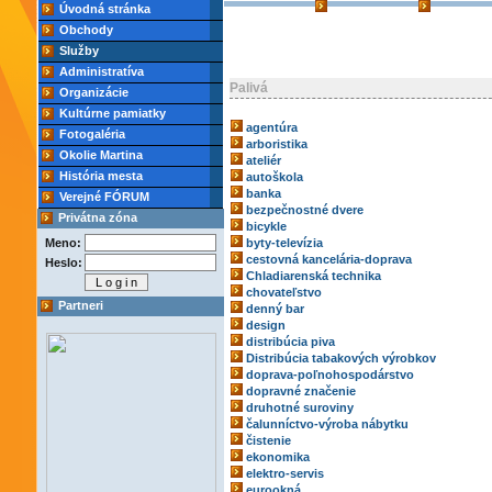
Úvodná stránka
Obchody
Služby
Administratíva
Palivá
Organizácie
Kultúrne pamiatky
agentúra
Fotogaléria
arboristika
Okolie Martina
ateliér
História mesta
autoškola
banka
Verejné FÓRUM
bezpečnostné dvere
Privátna zóna
bicykle
Meno:
byty-televízia
cestovná kancelária-doprava
Heslo:
Chladiarenská technika
chovateľstvo
Partneri
denný bar
design
distribúcia piva
Distribúcia tabakových výrobkov
doprava-poľnohospodárstvo
dopravné značenie
druhotné suroviny
čalunníctvo-výroba nábytku
čistenie
ekonomika
elektro-servis
eurookná