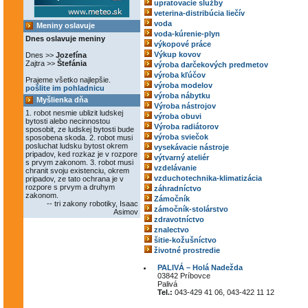
upratovacie služby
veterina-distribúcia liečív
voda
Meniny oslavuje
voda-kúrenie-plyn
Dnes oslavuje meniny
výkopové práce
Výkup kovov
Dnes >>
Jozefína
Zajtra >>
Štefánia
výroba darčekových predmetov
výroba kľúčov
Prajeme všetko najlepšie.
výroba modelov
pošlite im pohladnicu
výroba nábytku
Myšlienka dňa
Výroba nástrojov
1. robot nesmie ublizit ludskej
výroba obuvi
bytosti alebo necinnostou
Výroba radiátorov
sposobit, ze ludskej bytosti bude
výroba sviečok
sposobena skoda. 2. robot musi
posluchat ludsku bytost okrem
vysekávacie nástroje
pripadov, ked rozkaz je v rozpore
výtvarný ateliér
s prvym zakonom. 3. robot musi
vzdelávanie
chranit svoju existenciu, okrem
vzduchotechnika-klimatizácia
pripadov, ze tato ochrana je v
rozpore s prvym a druhym
záhradníctvo
zakonom.
Zámočník
-- tri zakony robotiky, Isaac
zámočník-stolárstvo
Asimov
zdravotníctvo
znalectvo
šitie-kožušníctvo
životné prostredie
PALIVÁ – Holá Nadežda
03842 Príbovce
Palivá
Tel.:
043-429 41 06, 043-422 11 12