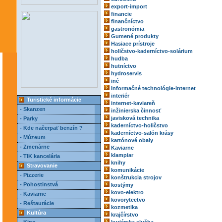
export-import
financie
finančníctvo
gastronómia
Gumené produkty
Hasiace prístroje
holičstvo-kaderníctvo-solárium
hudba
hutníctvo
hydroservis
iné
Informačné technológie-internet
interiér
Turistické informácie
internet-kaviareň
- Skanzen
inžinierska činnosť
javisková technika
- Parky
kaderníctvo-holičstvo
- Kde načerpať benzín ?
kaderníctvo-salón krásy
- Múzeum
kartónové obaly
- Zmenárne
Kaviarne
klampiar
- TIK kancelária
knihy
Stravovanie
komunikácie
- Pizzerie
konštrukcia strojov
- Pohostinstvá
kostýmy
kovo-elektro
- Kaviarne
kovorytectvo
- Reštaurácie
kozmetika
Kultúra
krajčírstvo