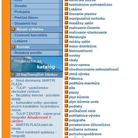
- Kino
kuriérska služba
kvetinárstvo-pohrebníctvo
- Divadlo
Lekárne
- Podujatia
lisovanie plastov
- Prehľad filmov
manipulačná technika
masážny salón
- Divadelné hry
maľovanie-čistenie
Bývam v Martine
maľovanie-stierkovanie
- Cestovné kancelárie
Metalurgia
- Lekárne
módny salón
mäso-distribúcia
Kontakt
Nehnuteľnosti
- Redakcia portálu
noviny
obaly
obuv-oprava
ohodnocovanie nehnuteľností
okná-výroba
10 Najčítanejších článkov
Pálenica
Nová dominanta: MARTIN
pedikúra-manikúra
PLAZA
TULIP - spoločensko-
píla
obchodné centrum
plasty
Bezplatný internet - poznáme
plyn kúrenie
detaily
plyn-kúrenie-voda
Komunálne voľby: poznáme
prvých kandidátov na primátora
podlahy
mesta
počítačové siete
TULIP CENTER - máme prvé
pohľadnice-výroba
fotografie!
Aktualizované 5.
polygrafia
októbra
MARTIN PLAZA mieri do
poradenstvo-účtovníctvo
mesta
požiarna ochrana
Nové martinské autobusy -
poľnohospodárstvo
fotografie