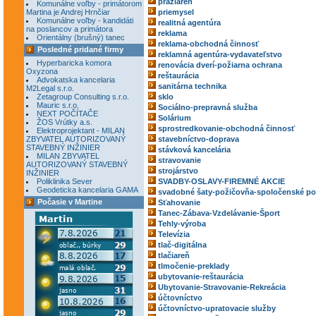
pražiareň
Komunálne voľby - primátorom
Martina je Andrej Hrnčiar
priemysel
Komunálne voľby - kandidáti
realitná agentúra
na poslancov a primátora
reklama
Orientálny (brušný) tanec
reklama-obchodná činnosť
Posledné pridané firmy
reklamná agentúra-vydavateľstvo
Hyperbaricka komora
renovácia dverí-požiarna ochrana
Oxyzona
reštaurácia
Advokatska kancelaria
sanitárna technika
M2Legal s.r.o.
Zetagroup Consulting s.r.o.
sklo
Mauric s.r.o.
Sociálno-prepravná služba
NEXT POČÍTAČE
Solárium
ŽOS Vrútky a.s.
sprostredkovanie-obchodná činnosť
Elektroprojektant - MILAN
ZBYVATEL AUTORIZOVANÝ
stavebníctvo-doprava
STAVEBNÝ INŽINIER
stávková kancelária
MILAN ZBYVATEL
stravovanie
AUTORIZOVANÝ STAVEBNÝ
strojárstvo
INŽINIER
Poliklinika Sever
SVADBY-OSLAVY-FIREMNÉ AKCIE
Geodeticka kancelaria GAMA
svadobné šaty-požičovňa-spoločenské po
Počasie v Martine
Sťahovanie
Tanec-Zábava-Vzdelávanie-Šport
Tehly-výroba
Televízia
tlač-digitálna
tlačiareň
tlmočenie-preklady
ubytovanie-reštaurácia
Ubytovanie-Stravovanie-Rekreácia
účtovníctvo
účtovníctvo-upratovacie služby