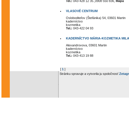
Tel.:
043-428 12 35.,0908 550 836,
Mapa
VLASOVÉ CENTRUM
Osloboditeľov (Štefánika) 54, 03601 Martin
kaderníctvo
kozmetika
Tel.:
043-422 04 93
KADERNÍCTVO MÁRIA-KOZMETIKA MIL
Alexandrovova, 03601 Martin
kaderníctvo
kozmetika
Tel.:
043-413 19 88
[
1
]
Stránku spravuje a vytvorila ju spoločnosť
Zetagr