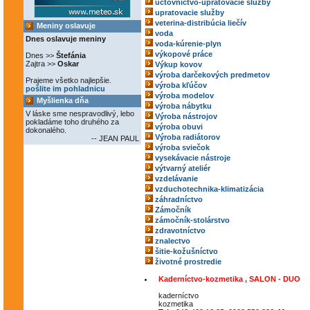
účtovníctvo-upratovacie služby
upratovacie služby
veterina-distribúcia liečív
Meniny oslavuje
voda
Dnes oslavuje meniny
voda-kúrenie-plyn
výkopové práce
Dnes >>
Štefánia
Zajtra >>
Oskar
Výkup kovov
výroba darčekových predmetov
Prajeme všetko najlepšie.
výroba kľúčov
pošlite im pohladnicu
výroba modelov
Myšlienka dňa
výroba nábytku
V láske sme nespravodlivý, lebo
Výroba nástrojov
pokladáme toho druhého za
výroba obuvi
dokonalého.
Výroba radiátorov
-- JEAN PAUL
výroba sviečok
vysekávacie nástroje
výtvarný ateliér
vzdelávanie
vzduchotechnika-klimatizácia
záhradníctvo
Zámočník
zámočník-stolárstvo
zdravotníctvo
znalectvo
šitie-kožušníctvo
životné prostredie
Kaderníctvo-kozmetika , SALON - DUO
kaderníctvo
kozmetika