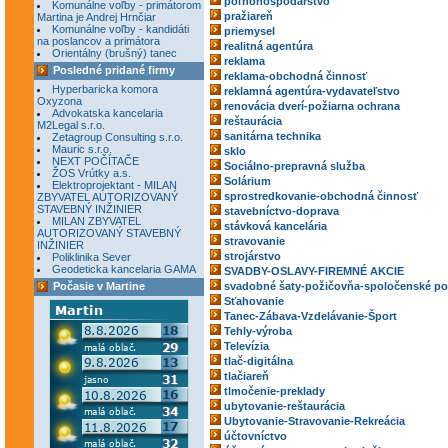
poľnohospodárstvo
Komunálne voľby - primátorom
pražiareň
Martina je Andrej Hrnčiar
Komunálne voľby - kandidáti
priemysel
na poslancov a primátora
realitná agentúra
Orientálny (brušný) tanec
reklama
Posledné pridané firmy
reklama-obchodná činnosť
Hyperbaricka komora
reklamná agentúra-vydavateľstvo
Oxyzona
renovácia dverí-požiarna ochrana
Advokatska kancelaria
reštaurácia
M2Legal s.r.o.
sanitárna technika
Zetagroup Consulting s.r.o.
Mauric s.r.o.
sklo
NEXT POČÍTAČE
Sociálno-prepravná služba
ŽOS Vrútky a.s.
Solárium
Elektroprojektant - MILAN
sprostredkovanie-obchodná činnosť
ZBYVATEL AUTORIZOVANÝ
STAVEBNÝ INŽINIER
stavebníctvo-doprava
MILAN ZBYVATEL
stávková kancelária
AUTORIZOVANÝ STAVEBNÝ
stravovanie
INŽINIER
strojárstvo
Poliklinika Sever
Geodeticka kancelaria GAMA
SVADBY-OSLAVY-FIREMNÉ AKCIE
Počasie v Martine
svadobné šaty-požičovňa-spoločenské po
Sťahovanie
Tanec-Zábava-Vzdelávanie-Šport
Tehly-výroba
Televízia
tlač-digitálna
tlačiareň
tlmočenie-preklady
ubytovanie-reštaurácia
Ubytovanie-Stravovanie-Rekreácia
účtovníctvo