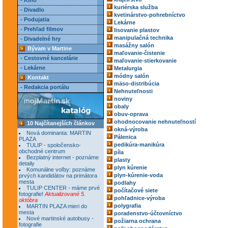
- Kino
kuriérska služba
- Divadlo
kvetinárstvo-pohrebníctvo
- Podujatia
Lekárne
- Prehľad filmov
lisovanie plastov
manipulačná technika
- Divadelné hry
masážny salón
Bývam v Martine
maľovanie-čistenie
- Cestovné kancelárie
maľovanie-stierkovanie
- Lekárne
Metalurgia
módny salón
Kontakt
mäso-distribúcia
- Redakcia portálu
Nehnuteľnosti
noviny
obaly
obuv-oprava
ohodnocovanie nehnuteľností
10 Najčítanejších článkov
okná-výroba
Nová dominanta: MARTIN
Pálenica
PLAZA
pedikúra-manikúra
TULIP - spoločensko-
obchodné centrum
píla
Bezplatný internet - poznáme
plasty
detaily
plyn kúrenie
Komunálne voľby: poznáme
plyn-kúrenie-voda
prvých kandidátov na primátora
mesta
podlahy
TULIP CENTER - máme prvé
počítačové siete
fotografie!
Aktualizované 5.
pohľadnice-výroba
októbra
polygrafia
MARTIN PLAZA mieri do
mesta
poradenstvo-účtovníctvo
Nové martinské autobusy -
požiarna ochrana
fotografie