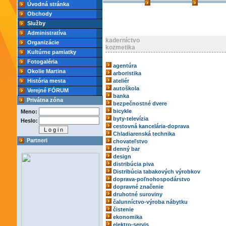
Úvodná stránka
Obchody
Služby
Administratíva
kaderníctvo
Organizácie
kozmetika
Kultúrne pamiatky
Fotogaléria
agentúra
Okolie Martina
arboristika
História mesta
ateliér
autoškola
Verejné FÓRUM
banka
Privátna zóna
bezpečnostné dvere
bicykle
Meno:
byty-televízia
Heslo:
cestovná kancelária-doprava
Chladiarenská technika
Partneri
chovateľstvo
denný bar
design
distribúcia piva
Distribúcia tabakových výrobkov
doprava-poľnohospodárstvo
dopravné značenie
druhotné suroviny
čalunníctvo-výroba nábytku
čistenie
ekonomika
elektro-servis