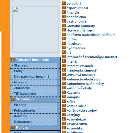
eurookná
export-import
financie
finančníctvo
gastronómia
Gumené produkty
Hasiace prístroje
holičstvo-kaderníctvo-solárium
hudba
hutníctvo
hydroservis
iné
Informačné technológie-internet
Turistické informácie
interiér
- Skanzen
internet-kaviareň
inžinierska činnosť
- Parky
javisková technika
- Kde načerpať benzín ?
kaderníctvo-holičstvo
- Múzeum
kaderníctvo-salón krásy
- Zmenárne
kartónové obaly
Kaviarne
- TIK kancelária
klampiar
Stravovanie
knihy
- Pizzerie
komunikácie
- Pohostinstvá
konštrukcia strojov
kostýmy
- Kaviarne
kovo-elektro
- Reštaurácie
kovorytectvo
Kultúra
kozmetika
krajčírstvo