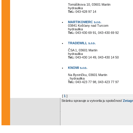
Tomášikova 10, 03601 Martin
hydraulika
Tel.:
043-428 97 14
MARTIKOMERC s.r.o.
03841 Košťany nad Turcom
hydraulika
Tel.:
043-430 69 91, 043-430 69 92
TRADEWILL s.r.o.
ČSA 1, 03601 Martin
hydraulika
Tel.:
043-430 14 49, 043-430 14 50
KNOMI s.r.o.
Na Bystričku, 03601 Martin
, hydraulika
Tel.:
043-423 77 98, 043-423 77 97
[
1
]
Stránku spravuje a vytvorila ju spoločnosť
Zetagr