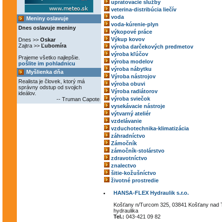
upratovacie služby
veterina-distribúcia liečív
voda
Meniny oslavuje
voda-kúrenie-plyn
Dnes oslavuje meniny
výkopové práce
Výkup kovov
Dnes >>
Oskar
Zajtra >>
Ľubomíra
výroba darčekových predmetov
výroba kľúčov
Prajeme všetko najlepšie.
výroba modelov
pošlite im pohladnicu
výroba nábytku
Myšlienka dňa
Výroba nástrojov
Realista je človek, ktorý má
výroba obuvi
správny odstup od svojich
Výroba radiátorov
ideálov.
výroba sviečok
-- Truman Capote
vysekávacie nástroje
výtvarný ateliér
vzdelávanie
vzduchotechnika-klimatizácia
záhradníctvo
Zámočník
zámočník-stolárstvo
zdravotníctvo
znalectvo
šitie-kožušníctvo
životné prostredie
HANSA-FLEX Hydraulik s.r.o.
Košťany n/Turcom 325, 03841 Košťany nad
hydraulika
Tel.:
043-421 09 82