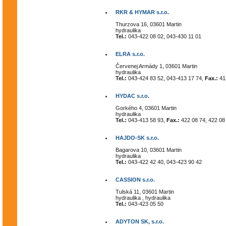
RKR & HYMAR s.r.o.
Thurzova 16, 03601 Martin
hydraulika
Tel.:
043-422 08 02, 043-430 11 01
ELRA s.r.o.
Červenej Armády 1, 03601 Martin
hydraulika
Tel.:
043-424 83 52, 043-413 17 74,
Fax.:
41
HYDAC s.r.o.
Gorkého 4, 03601 Martin
hydraulika
Tel.:
043-413 58 93,
Fax.:
422 08 74, 422 08
HAJDO-SK s.r.o.
Bagarova 10, 03601 Martin
hydraulika
Tel.:
043-422 42 40, 043-423 90 42
CASSION s.r.o.
Tulská 11, 03601 Martin
hydraulika , hydraulika
Tel.:
043-423 05 50
ADYTON SK, s.r.o.