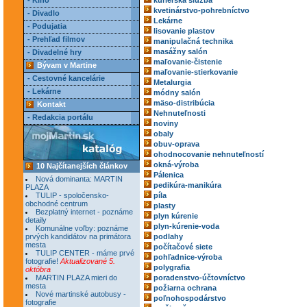
- Kino
kuriérska služba
kvetinárstvo-pohrebníctvo
- Divadlo
Lekárne
- Podujatia
lisovanie plastov
- Prehľad filmov
manipulačná technika
masážny salón
- Divadelné hry
maľovanie-čistenie
Bývam v Martine
maľovanie-stierkovanie
- Cestovné kancelárie
Metalurgia
- Lekárne
módny salón
mäso-distribúcia
Kontakt
Nehnuteľnosti
- Redakcia portálu
noviny
obaly
obuv-oprava
ohodnocovanie nehnuteľností
okná-výroba
10 Najčítanejších článkov
Pálenica
Nová dominanta: MARTIN
pedikúra-manikúra
PLAZA
TULIP - spoločensko-
píla
obchodné centrum
plasty
Bezplatný internet - poznáme
plyn kúrenie
detaily
plyn-kúrenie-voda
Komunálne voľby: poznáme
prvých kandidátov na primátora
podlahy
mesta
počítačové siete
TULIP CENTER - máme prvé
pohľadnice-výroba
fotografie!
Aktualizované 5.
polygrafia
októbra
MARTIN PLAZA mieri do
poradenstvo-účtovníctvo
mesta
požiarna ochrana
Nové martinské autobusy -
poľnohospodárstvo
fotografie