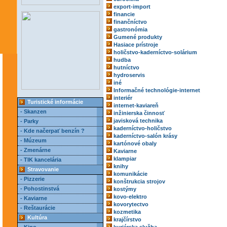
export-import
financie
finančníctvo
gastronómia
Gumené produkty
Hasiace prístroje
holičstvo-kaderníctvo-solárium
hudba
hutníctvo
hydroservis
iné
Informačné technológie-internet
interiér
Turistické informácie
internet-kaviareň
- Skanzen
inžinierska činnosť
javisková technika
- Parky
kaderníctvo-holičstvo
- Kde načerpať benzín ?
kaderníctvo-salón krásy
- Múzeum
kartónové obaly
- Zmenárne
Kaviarne
klampiar
- TIK kancelária
knihy
Stravovanie
komunikácie
- Pizzerie
konštrukcia strojov
- Pohostinstvá
kostýmy
kovo-elektro
- Kaviarne
kovorytectvo
- Reštaurácie
kozmetika
Kultúra
krajčírstvo