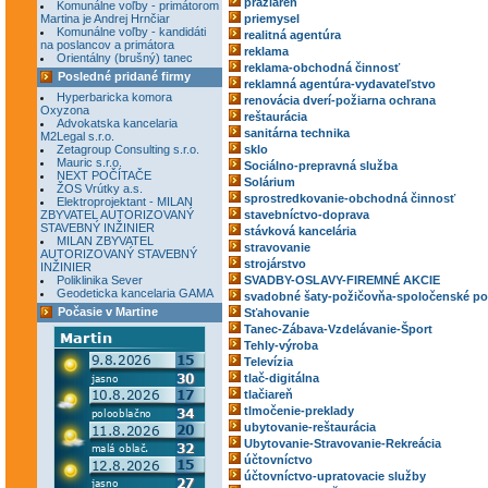
pražiareň
Komunálne voľby - primátorom
Martina je Andrej Hrnčiar
priemysel
Komunálne voľby - kandidáti
realitná agentúra
na poslancov a primátora
reklama
Orientálny (brušný) tanec
reklama-obchodná činnosť
Posledné pridané firmy
reklamná agentúra-vydavateľstvo
Hyperbaricka komora
renovácia dverí-požiarna ochrana
Oxyzona
reštaurácia
Advokatska kancelaria
sanitárna technika
M2Legal s.r.o.
Zetagroup Consulting s.r.o.
sklo
Mauric s.r.o.
Sociálno-prepravná služba
NEXT POČÍTAČE
Solárium
ŽOS Vrútky a.s.
sprostredkovanie-obchodná činnosť
Elektroprojektant - MILAN
ZBYVATEL AUTORIZOVANÝ
stavebníctvo-doprava
STAVEBNÝ INŽINIER
stávková kancelária
MILAN ZBYVATEL
stravovanie
AUTORIZOVANÝ STAVEBNÝ
strojárstvo
INŽINIER
Poliklinika Sever
SVADBY-OSLAVY-FIREMNÉ AKCIE
Geodeticka kancelaria GAMA
svadobné šaty-požičovňa-spoločenské po
Počasie v Martine
Sťahovanie
Tanec-Zábava-Vzdelávanie-Šport
Tehly-výroba
Televízia
tlač-digitálna
tlačiareň
tlmočenie-preklady
ubytovanie-reštaurácia
Ubytovanie-Stravovanie-Rekreácia
účtovníctvo
účtovníctvo-upratovacie služby