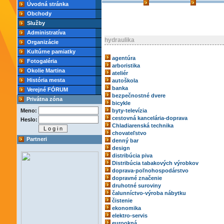
Úvodná stránka
Obchody
Služby
Administratíva
hydraulika
Organizácie
Kultúrne pamiatky
agentúra
Fotogaléria
arboristika
Okolie Martina
ateliér
História mesta
autoškola
banka
Verejné FÓRUM
bezpečnostné dvere
Privátna zóna
bicykle
Meno:
byty-televízia
cestovná kancelária-doprava
Heslo:
Chladiarenská technika
chovateľstvo
Partneri
denný bar
design
distribúcia piva
Distribúcia tabakových výrobkov
doprava-poľnohospodárstvo
dopravné značenie
druhotné suroviny
čalunníctvo-výroba nábytku
čistenie
ekonomika
elektro-servis
eurookná