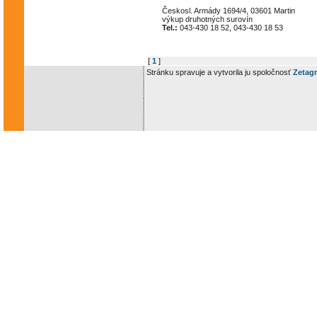
Českosl. Armády 1694/4, 03601 Martin
výkup druhotných surovín
Tel.:
043-430 18 52, 043-430 18 53
[
1
]
Stránku spravuje a vytvorila ju spoločnosť
Zetagr