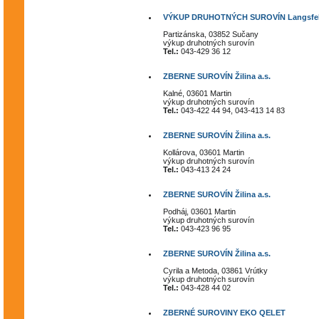
VÝKUP DRUHOTNÝCH SUROVÍN Langsfel
Partizánska, 03852 Sučany
výkup druhotných surovín
Tel.:
043-429 36 12
ZBERNE SUROVÍN Žilina a.s.
Kalné, 03601 Martin
výkup druhotných surovín
Tel.:
043-422 44 94, 043-413 14 83
ZBERNE SUROVÍN Žilina a.s.
Kollárova, 03601 Martin
výkup druhotných surovín
Tel.:
043-413 24 24
ZBERNE SUROVÍN Žilina a.s.
Podháj, 03601 Martin
výkup druhotných surovín
Tel.:
043-423 96 95
ZBERNE SUROVÍN Žilina a.s.
Cyrila a Metoda, 03861 Vrútky
výkup druhotných surovín
Tel.:
043-428 44 02
ZBERNÉ SUROVINY EKO QELET