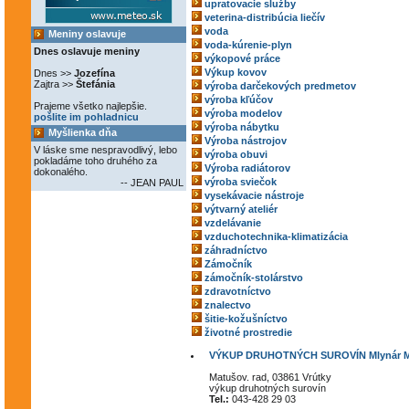
upratovacie služby
veterina-distribúcia liečív
voda
Meniny oslavuje
voda-kúrenie-plyn
Dnes oslavuje meniny
výkopové práce
Výkup kovov
Dnes >>
Jozefína
Zajtra >>
Štefánia
výroba darčekových predmetov
výroba kľúčov
Prajeme všetko najlepšie.
výroba modelov
pošlite im pohladnicu
výroba nábytku
Myšlienka dňa
Výroba nástrojov
V láske sme nespravodlivý, lebo
výroba obuvi
pokladáme toho druhého za
Výroba radiátorov
dokonalého.
výroba sviečok
-- JEAN PAUL
vysekávacie nástroje
výtvarný ateliér
vzdelávanie
vzduchotechnika-klimatizácia
záhradníctvo
Zámočník
zámočník-stolárstvo
zdravotníctvo
znalectvo
šitie-kožušníctvo
životné prostredie
VÝKUP DRUHOTNÝCH SUROVÍN Mlynár Mir
Matušov. rad, 03861 Vrútky
výkup druhotných surovín
Tel.:
043-428 29 03