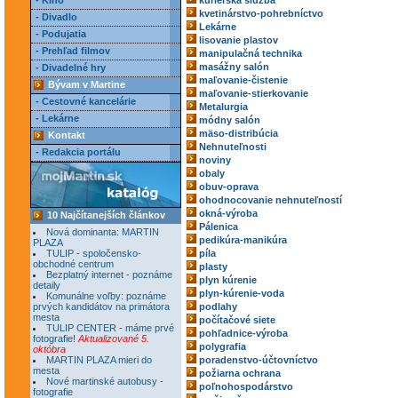
- Kino
kuriérska služba
kvetinárstvo-pohrebníctvo
- Divadlo
Lekárne
- Podujatia
lisovanie plastov
- Prehľad filmov
manipulačná technika
masážny salón
- Divadelné hry
maľovanie-čistenie
Bývam v Martine
maľovanie-stierkovanie
- Cestovné kancelárie
Metalurgia
- Lekárne
módny salón
mäso-distribúcia
Kontakt
Nehnuteľnosti
- Redakcia portálu
noviny
obaly
obuv-oprava
ohodnocovanie nehnuteľností
okná-výroba
10 Najčítanejších článkov
Pálenica
Nová dominanta: MARTIN
pedikúra-manikúra
PLAZA
TULIP - spoločensko-
píla
obchodné centrum
plasty
Bezplatný internet - poznáme
plyn kúrenie
detaily
plyn-kúrenie-voda
Komunálne voľby: poznáme
prvých kandidátov na primátora
podlahy
mesta
počítačové siete
TULIP CENTER - máme prvé
pohľadnice-výroba
fotografie!
Aktualizované 5.
polygrafia
októbra
MARTIN PLAZA mieri do
poradenstvo-účtovníctvo
mesta
požiarna ochrana
Nové martinské autobusy -
poľnohospodárstvo
fotografie