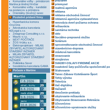
pražiareň
Komunálne voľby - primátorom
Martina je Andrej Hrnčiar
priemysel
Komunálne voľby - kandidáti
realitná agentúra
na poslancov a primátora
reklama
Orientálny (brušný) tanec
reklama-obchodná činnosť
Posledné pridané firmy
reklamná agentúra-vydavateľstvo
Hyperbaricka komora
renovácia dverí-požiarna ochrana
Oxyzona
reštaurácia
Advokatska kancelaria
sanitárna technika
M2Legal s.r.o.
Zetagroup Consulting s.r.o.
sklo
Mauric s.r.o.
Sociálno-prepravná služba
NEXT POČÍTAČE
Solárium
ŽOS Vrútky a.s.
sprostredkovanie-obchodná činnosť
Elektroprojektant - MILAN
ZBYVATEL AUTORIZOVANÝ
stavebníctvo-doprava
STAVEBNÝ INŽINIER
stávková kancelária
MILAN ZBYVATEL
stravovanie
AUTORIZOVANÝ STAVEBNÝ
strojárstvo
INŽINIER
Poliklinika Sever
SVADBY-OSLAVY-FIREMNÉ AKCIE
Geodeticka kancelaria GAMA
svadobné šaty-požičovňa-spoločenské po
Počasie v Martine
Sťahovanie
Tanec-Zábava-Vzdelávanie-Šport
Tehly-výroba
Televízia
tlač-digitálna
tlačiareň
tlmočenie-preklady
ubytovanie-reštaurácia
Ubytovanie-Stravovanie-Rekreácia
účtovníctvo
účtovníctvo-upratovacie služby