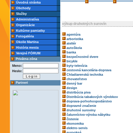
Úvodná stránka
Obchody
Služby
Administratíva
výkup druhotných surovín
Organizácie
Kultúrne pamiatky
agentúra
Fotogaléria
arboristika
Okolie Martina
ateliér
História mesta
autoškola
banka
Verejné FÓRUM
bezpečnostné dvere
Privátna zóna
bicykle
Meno:
byty-televízia
cestovná kancelária-doprava
Heslo:
Chladiarenská technika
chovateľstvo
Partneri
denný bar
design
distribúcia piva
Distribúcia tabakových výrobkov
doprava-poľnohospodárstvo
dopravné značenie
druhotné suroviny
čalunníctvo-výroba nábytku
čistenie
ekonomika
elektro-servis
eurookná