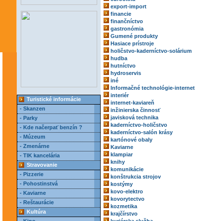
export-import
financie
finančníctvo
gastronómia
Gumené produkty
Hasiace prístroje
holičstvo-kaderníctvo-solárium
hudba
hutníctvo
hydroservis
iné
Informačné technológie-internet
interiér
Turistické informácie
internet-kaviareň
- Skanzen
inžinierska činnosť
javisková technika
- Parky
kaderníctvo-holičstvo
- Kde načerpať benzín ?
kaderníctvo-salón krásy
- Múzeum
kartónové obaly
- Zmenárne
Kaviarne
klampiar
- TIK kancelária
knihy
Stravovanie
komunikácie
- Pizzerie
konštrukcia strojov
- Pohostinstvá
kostýmy
kovo-elektro
- Kaviarne
kovorytectvo
- Reštaurácie
kozmetika
Kultúra
krajčírstvo