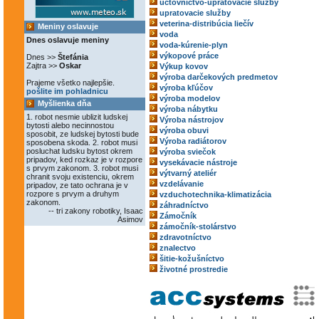
účtovníctvo-upratovacie služby
upratovacie služby
veterina-distribúcia liečív
Meniny oslavuje
voda
Dnes oslavuje meniny
voda-kúrenie-plyn
výkopové práce
Dnes >>
Štefánia
Zajtra >>
Oskar
Výkup kovov
výroba darčekových predmetov
Prajeme všetko najlepšie.
výroba kľúčov
pošlite im pohladnicu
výroba modelov
Myšlienka dňa
výroba nábytku
1. robot nesmie ublizit ludskej
Výroba nástrojov
bytosti alebo necinnostou
výroba obuvi
sposobit, ze ludskej bytosti bude
Výroba radiátorov
sposobena skoda. 2. robot musi
posluchat ludsku bytost okrem
výroba sviečok
pripadov, ked rozkaz je v rozpore
vysekávacie nástroje
s prvym zakonom. 3. robot musi
výtvarný ateliér
chranit svoju existenciu, okrem
vzdelávanie
pripadov, ze tato ochrana je v
rozpore s prvym a druhym
vzduchotechnika-klimatizácia
zakonom.
záhradníctvo
-- tri zakony robotiky, Isaac
Zámočník
Asimov
zámočník-stolárstvo
zdravotníctvo
znalectvo
šitie-kožušníctvo
životné prostredie