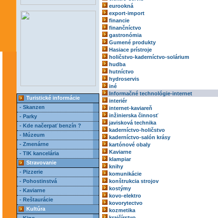
eurookná
export-import
financie
finančníctvo
gastronómia
Gumené produkty
Hasiace prístroje
holičstvo-kaderníctvo-solárium
hudba
hutníctvo
hydroservis
iné
Informačné technológie-internet
Turistické informácie
interiér
- Skanzen
internet-kaviareň
inžinierska činnosť
- Parky
javisková technika
- Kde načerpať benzín ?
kaderníctvo-holičstvo
- Múzeum
kaderníctvo-salón krásy
- Zmenárne
kartónové obaly
Kaviarne
- TIK kancelária
klampiar
Stravovanie
knihy
- Pizzerie
komunikácie
- Pohostinstvá
konštrukcia strojov
kostýmy
- Kaviarne
kovo-elektro
- Reštaurácie
kovorytectvo
Kultúra
kozmetika
krajčírstvo