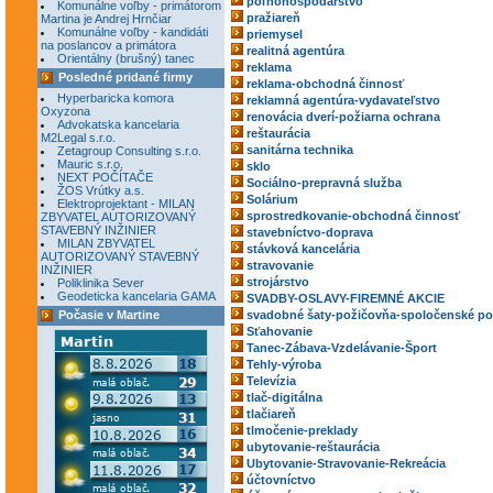
poľnohospodárstvo
Komunálne voľby - primátorom
pražiareň
Martina je Andrej Hrnčiar
Komunálne voľby - kandidáti
priemysel
na poslancov a primátora
realitná agentúra
Orientálny (brušný) tanec
reklama
Posledné pridané firmy
reklama-obchodná činnosť
Hyperbaricka komora
reklamná agentúra-vydavateľstvo
Oxyzona
renovácia dverí-požiarna ochrana
Advokatska kancelaria
reštaurácia
M2Legal s.r.o.
sanitárna technika
Zetagroup Consulting s.r.o.
Mauric s.r.o.
sklo
NEXT POČÍTAČE
Sociálno-prepravná služba
ŽOS Vrútky a.s.
Solárium
Elektroprojektant - MILAN
sprostredkovanie-obchodná činnosť
ZBYVATEL AUTORIZOVANÝ
STAVEBNÝ INŽINIER
stavebníctvo-doprava
MILAN ZBYVATEL
stávková kancelária
AUTORIZOVANÝ STAVEBNÝ
stravovanie
INŽINIER
strojárstvo
Poliklinika Sever
Geodeticka kancelaria GAMA
SVADBY-OSLAVY-FIREMNÉ AKCIE
Počasie v Martine
svadobné šaty-požičovňa-spoločenské po
Sťahovanie
Tanec-Zábava-Vzdelávanie-Šport
Tehly-výroba
Televízia
tlač-digitálna
tlačiareň
tlmočenie-preklady
ubytovanie-reštaurácia
Ubytovanie-Stravovanie-Rekreácia
účtovníctvo