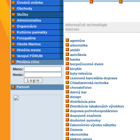
Úvodná stránka
Obchody
Služby
Administratíva
Informačné technológie
Organizácie
internet
Kultúrne pamiatky
Fotogaléria
agentúra
Okolie Martina
arboristika
História mesta
ateliér
autoškola
Verejné FÓRUM
banka
Privátna zóna
bezpečnostné dvere
bicykle
Meno:
byty-televízia
Heslo:
cestovná kancelária-doprava
Chladiarenská technika
Partneri
chovateľstvo
denný bar
design
distribúcia piva
Distribúcia tabakových výrobkov
doprava-poľnohospodárstvo
dopravné značenie
druhotné suroviny
čalunníctvo-výroba nábytku
čistenie
ekonomika
elektro-servis