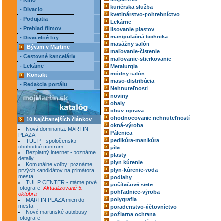
- Kino
kuriérska služba
- Divadlo
kvetinárstvo-pohrebníctvo
- Podujatia
Lekárne
- Prehľad filmov
lisovanie plastov
manipulačná technika
- Divadelné hry
masážny salón
Bývam v Martine
maľovanie-čistenie
- Cestovné kancelárie
maľovanie-stierkovanie
- Lekárne
Metalurgia
módny salón
Kontakt
mäso-distribúcia
- Redakcia portálu
Nehnuteľnosti
noviny
obaly
obuv-oprava
ohodnocovanie nehnuteľností
10 Najčítanejších článkov
okná-výroba
Nová dominanta: MARTIN
Pálenica
PLAZA
pedikúra-manikúra
TULIP - spoločensko-
obchodné centrum
píla
Bezplatný internet - poznáme
plasty
detaily
plyn kúrenie
Komunálne voľby: poznáme
plyn-kúrenie-voda
prvých kandidátov na primátora
mesta
podlahy
TULIP CENTER - máme prvé
počítačové siete
fotografie!
Aktualizované 5.
pohľadnice-výroba
októbra
polygrafia
MARTIN PLAZA mieri do
mesta
poradenstvo-účtovníctvo
Nové martinské autobusy -
požiarna ochrana
fotografie