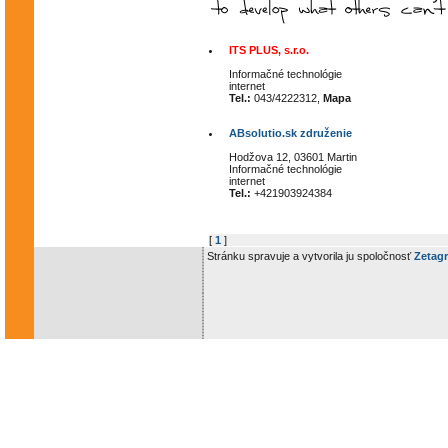
ITS PLUS, s.r.o.
Informačné technológie
internet
Tel.:
043/4222312,
Mapa
ABsolutio.sk združenie
Hodžova 12, 03601 Martin
Informačné technológie
internet
Tel.:
+421903924384
[
1
]
Stránku spravuje a vytvorila ju spoločnosť
Zetagr