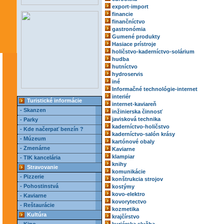
export-import
financie
finančníctvo
gastronómia
Gumené produkty
Hasiace prístroje
holičstvo-kaderníctvo-solárium
hudba
hutníctvo
hydroservis
iné
Informačné technológie-internet
interiér
Turistické informácie
internet-kaviareň
- Skanzen
inžinierska činnosť
javisková technika
- Parky
kaderníctvo-holičstvo
- Kde načerpať benzín ?
kaderníctvo-salón krásy
- Múzeum
kartónové obaly
- Zmenárne
Kaviarne
klampiar
- TIK kancelária
knihy
Stravovanie
komunikácie
- Pizzerie
konštrukcia strojov
- Pohostinstvá
kostýmy
kovo-elektro
- Kaviarne
kovorytectvo
- Reštaurácie
kozmetika
Kultúra
krajčírstvo