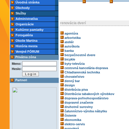
Úvodná stránka
Obchody
Služby
Administratíva
renovácia dverí
Organizácie
Kultúrne pamiatky
agentúra
Fotogaléria
arboristika
Okolie Martina
ateliér
História mesta
autoškola
banka
Verejné FÓRUM
bezpečnostné dvere
Privátna zóna
bicykle
Meno:
byty-televízia
cestovná kancelária-doprava
Heslo:
Chladiarenská technika
chovateľstvo
Partneri
denný bar
design
distribúcia piva
Distribúcia tabakových výrobkov
doprava-poľnohospodárstvo
dopravné značenie
druhotné suroviny
čalunníctvo-výroba nábytku
čistenie
ekonomika
elektro-servis
eurookná