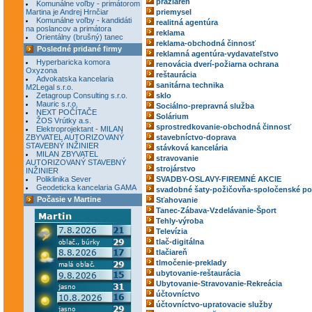
pražiareň
Komunálne voľby - primátorom
Martina je Andrej Hrnčiar
priemysel
Komunálne voľby - kandidáti
realitná agentúra
na poslancov a primátora
reklama
Orientálny (brušný) tanec
reklama-obchodná činnosť
Posledné pridané firmy
reklamná agentúra-vydavateľstvo
Hyperbaricka komora
renovácia dverí-požiarna ochrana
Oxyzona
reštaurácia
Advokatska kancelaria
sanitárna technika
M2Legal s.r.o.
Zetagroup Consulting s.r.o.
sklo
Mauric s.r.o.
Sociálno-prepravná služba
NEXT POČÍTAČE
Solárium
ŽOS Vrútky a.s.
sprostredkovanie-obchodná činnosť
Elektroprojektant - MILAN
ZBYVATEL AUTORIZOVANÝ
stavebníctvo-doprava
STAVEBNÝ INŽINIER
stávková kancelária
MILAN ZBYVATEL
stravovanie
AUTORIZOVANÝ STAVEBNÝ
strojárstvo
INŽINIER
Poliklinika Sever
SVADBY-OSLAVY-FIREMNÉ AKCIE
Geodeticka kancelaria GAMA
svadobné šaty-požičovňa-spoločenské po
Počasie v Martine
Sťahovanie
Tanec-Zábava-Vzdelávanie-Šport
Tehly-výroba
Televízia
tlač-digitálna
tlačiareň
tlmočenie-preklady
ubytovanie-reštaurácia
Ubytovanie-Stravovanie-Rekreácia
účtovníctvo
účtovníctvo-upratovacie služby