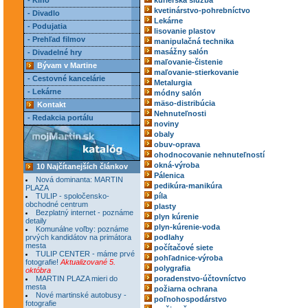
- Kino
kuriérska služba
kvetinárstvo-pohrebníctvo
- Divadlo
Lekárne
- Podujatia
lisovanie plastov
- Prehľad filmov
manipulačná technika
masážny salón
- Divadelné hry
maľovanie-čistenie
Bývam v Martine
maľovanie-stierkovanie
- Cestovné kancelárie
Metalurgia
- Lekárne
módny salón
mäso-distribúcia
Kontakt
Nehnuteľnosti
- Redakcia portálu
noviny
obaly
obuv-oprava
ohodnocovanie nehnuteľností
okná-výroba
10 Najčítanejších článkov
Pálenica
Nová dominanta: MARTIN
pedikúra-manikúra
PLAZA
TULIP - spoločensko-
píla
obchodné centrum
plasty
Bezplatný internet - poznáme
plyn kúrenie
detaily
plyn-kúrenie-voda
Komunálne voľby: poznáme
prvých kandidátov na primátora
podlahy
mesta
počítačové siete
TULIP CENTER - máme prvé
pohľadnice-výroba
fotografie!
Aktualizované 5.
polygrafia
októbra
MARTIN PLAZA mieri do
poradenstvo-účtovníctvo
mesta
požiarna ochrana
Nové martinské autobusy -
poľnohospodárstvo
fotografie