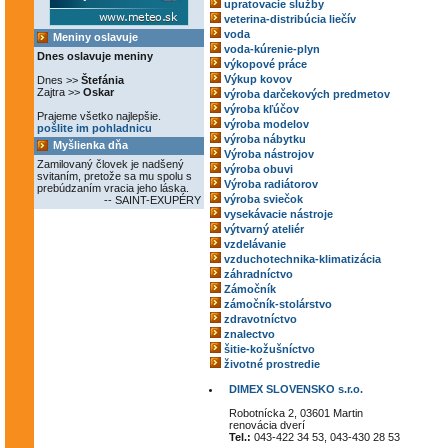
upratovacie služby
veterina-distribúcia liečív
voda
Meniny oslavuje
voda-kúrenie-plyn
Dnes oslavuje meniny
výkopové práce
Výkup kovov
Dnes >>
Štefánia
Zajtra >>
Oskar
výroba darčekových predmetov
výroba kľúčov
Prajeme všetko najlepšie.
výroba modelov
pošlite im pohladnicu
výroba nábytku
Myšlienka dňa
Výroba nástrojov
Zamilovaný človek je nadšený
výroba obuvi
svitaním, pretože sa mu spolu s
Výroba radiátorov
prebúdzaním vracia jeho láska.
výroba sviečok
-- SAINT-EXUPÉRY
vysekávacie nástroje
výtvarný ateliér
vzdelávanie
vzduchotechnika-klimatizácia
záhradníctvo
Zámočník
zámočník-stolárstvo
zdravotníctvo
znalectvo
šitie-kožušníctvo
životné prostredie
DIMEX SLOVENSKO s.r.o.
Robotnícka 2, 03601 Martin
renovácia dverí
Tel.:
043-422 34 53, 043-430 28 53