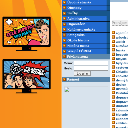
Úvodná stránka
Obchody
Služby
Administratíva
Prenájom 
Organizácie
Kultúrne pamiatky
agentúr
Fotogaléria
arborist
Okolie Martina
ateliér
História mesta
autoško
banka
Verejné FÓRUM
bezpečn
Privátna zóna
bicykle
Meno:
byty-tel
cestovn
Heslo:
Chladia
chovate
Partneri
denný b
design
distribú
Distrib
doprav
dopravn
druhotn
čalunní
čistenie
ekonom
elektro-
eurook