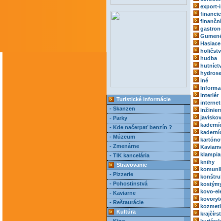
export-
financie
finančn
gastro
Gumené
Hasiace 
holičst
hudba
hutníct
hydrose
iné
Informa
interiér
Turistické informácie
internet
- Skanzen
inžinie
javisko
- Parky
kaderní
- Kde načerpať benzín ?
kaderní
- Múzeum
kartóno
- Zmenárne
Kaviarn
klampia
- TIK kancelária
knihy
Stravovanie
komuni
- Pizzerie
konštru
- Pohostinstvá
kostým
kovo-el
- Kaviarne
kovoryt
- Reštaurácie
kozmeti
Kultúra
krajčírs