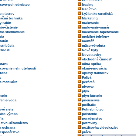
ka služba
kvetinárstvo
rstvo-pohrebníctvo
leasing
lesníctvo
e plastov
Lyžiarske strediská
ačná technika
Marketing
y salón
maľovanie
ie-čistenie
maľovanie-murár
ie-stierkovanie
maľovanie-tapetovanie
gia
mobilné telefóny
salón
montáž
stribúcia
mäso-výrobňa
ľnosti
Nové byty
Novostavby
obchodná činnosť
prava
očná optika
ovanie nehnuteľností
okná-renovácia
roba
opravy traktorov
a
Palivá
a-manikúra
pekáreň
pivovar
plyn
renie
plyn-kúrenie
renie-voda
pneuservis
y
počítače
ové siete
Pohrebníctvo
ice-výroba
poistenie
fia
poradenstvo
stvo-účtovníctvo
potraviny
a ochrana
požičovňa videokaziet
ospodárstvo
práca