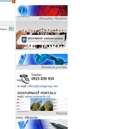
Aktuality / Eaukcie
Redakcia portálu
Telefón:
0915 839 934
e-mail:
office@zetagroup.net
DOSTUPNOSŤ PORTÁLU
web:
www.mojmartin.sk
Výrocia
zdroj: Wikipedia