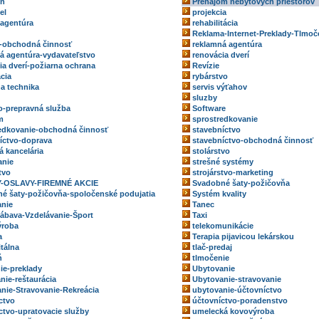
eň
Prenájom nebytových priestorov
el
projekcia
 agentúra
rehabilitácia
Reklama-Internet-Preklady-Tlmoč
-obchodná činnosť
reklamná agentúra
á agentúra-vydavateľstvo
renovácia dverí
ia dverí-požiarna ochrana
Revízie
ácia
rybárstvo
na technika
servis výťahov
sluzby
o-prepravná služba
Software
m
sprostredkovanie
edkovanie-obchodná činnosť
stavebníctvo
íctvo-doprava
stavebníctvo-obchodná činnosť
á kancelária
stolárstvo
anie
strešné systémy
tvo
strojárstvo-marketing
-OSLAVY-FIREMNÉ AKCIE
Svadobné šaty-požičovňa
é šaty-požičovňa-spoločenské podujatia
Systém kvality
nie
Tanec
ábava-Vzdelávanie-Šport
Taxi
ýroba
telekomunikácie
a
Terapia pijavicou lekárskou
itálna
tlač-predaj
ň
tlmočenie
ie-preklady
Ubytovanie
nie-reštaurácia
Ubytovanie-stravovanie
nie-Stravovanie-Rekreácia
ubytovanie-účtovníctvo
ctvo
účtovníctvo-poradenstvo
ctvo-upratovacie služby
umelecká kovovýroba