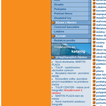
- Kino
kuriérs
kvetiná
- Divadlo
Lekárne
- Podujatia
lisovani
- Prehľad filmov
manipul
masážn
- Divadelné hry
maľovan
Bývam v Martine
maľovan
- Cestovné kancelárie
Metalur
- Lekárne
módny 
mäso-di
Kontakt
Nehnute
- Redakcia portálu
noviny
obaly
obuv-o
ohodnoc
okná-vý
10 Najčítanejších článkov
Pálenic
Nová dominanta: MARTIN
pedikúr
PLAZA
TULIP - spoločensko-
píla
obchodné centrum
plasty
Bezplatný internet - poznáme
plyn kú
detaily
plyn-kú
Komunálne voľby: poznáme
prvých kandidátov na primátora
podlah
mesta
počítač
TULIP CENTER - máme prvé
pohľadn
fotografie!
Aktualizované 5.
polygra
októbra
MARTIN PLAZA mieri do
poraden
mesta
požiarn
Nové martinské autobusy -
poľnoh
fotografie