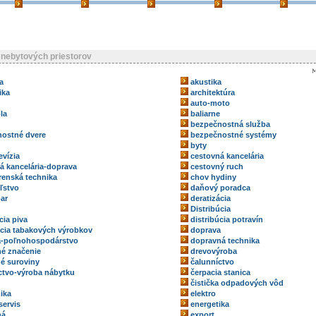
nebytových priestorov
a
akustika
ika
architektúra
auto-moto
la
baliarne
bezpečnostná služba
ostné dvere
bezpečnostné systémy
byty
evízia
cestovná kancelária
á kancelária-doprava
cestovný ruch
renská technika
chov hydiny
ľstvo
daňový poradca
ar
deratizácia
Distribúcia
cia piva
distribúcia potravín
úcia tabakových výrobkov
doprava
a-poľnohospodárstvo
dopravná technika
é značenie
drevovýroba
é suroviny
čalunníctvo
ctvo-výroba nábytku
čerpacia stanica
čistička odpadových vôd
ika
elektro
servis
energetika
ná
export