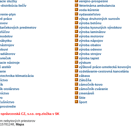
acie služby
verejno-prospešné
-distribúcia liečív
Veterinárna ambulancia
voda-kúrenie
renie-plyn
vydavateľstvo
é práce
výkup druhotných surovín
kovov
výroba betónu
darčekových predmetov
výroba kysnutých výrobkov
kľúčov
výroba laminátov
 modelov
výroba motorov
nábytku
výroba nápojov
nástrojov
výroba obalov
obuvi
výroba odevov
radiátorov
výroba strojov
sviečok
výroba tapiet
acie nástroje
výskum
 ateliér
výškové práce-umelecká kovovýr
anie
vzdelávanie-cestovná kancelária
technika-klimatizácia
zábava
íctvo
Záložňa
ík
zámočník-kovo
k-stolárstvo
zámočník-zváranie
níctvo
zmenáreň
vo
šitie
ožušníctvo
šport
 prostredie
-správcovská CZ, s.r.o. org.zložka v SK
m nebytových priestorov
15781248,
Mapa