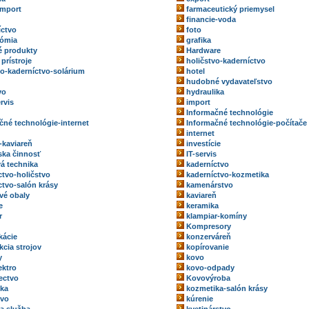
import
farmaceutický priemysel
financie-voda
íctvo
foto
nómia
grafika
 produkty
Hardware
prístroje
holičstvo-kaderníctvo
vo-kaderníctvo-solárium
hotel
hudobné vydavateľstvo
vo
hydraulika
rvis
import
Informačné technológie
čné technológie-internet
Informačné technológie-počítače
internet
-kaviareň
investície
rska činnosť
IT-servis
vá technika
kaderníctvo
ctvo-holičstvo
kaderníctvo-kozmetika
ctvo-salón krásy
kamenárstvo
vé obaly
kaviareň
e
keramika
r
klampiar-komíny
Kompresory
kácie
konzerváreň
kcia strojov
kopírovanie
y
kovo
ektro
kovo-odpady
ectvo
Kovovýroba
ka
kozmetika-salón krásy
tvo
kúrenie