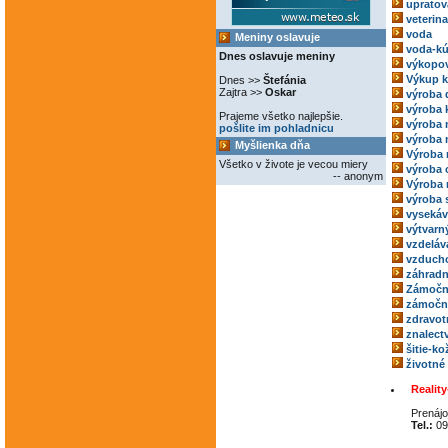
upratov
veterina
voda
Meniny oslavuje
voda-kú
Dnes oslavuje meniny
výkopov
Výkup 
Dnes >>
Štefánia
Zajtra >>
Oskar
výroba 
výroba 
Prajeme všetko najlepšie.
výroba
pošlite im pohladnicu
výroba 
Myšlienka dňa
Výroba 
Všetko v živote je vecou miery
výroba 
-- anonym
Výroba 
výroba 
vysekáv
výtvarný
vzdeláv
vzducho
záhradn
Zámočn
zámoční
zdravot
znalect
šitie-k
životné
Reality
Prenájo
Tel.:
09