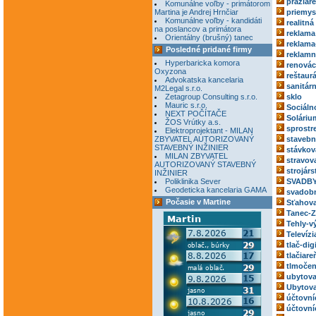
pražiar
Komunálne voľby - primátorom
Martina je Andrej Hrnčiar
priemys
Komunálne voľby - kandidáti
realitná
na poslancov a primátora
reklama
Orientálny (brušný) tanec
reklama
Posledné pridané firmy
reklamn
Hyperbaricka komora
renovác
Oxyzona
reštaur
Advokatska kancelaria
sanitár
M2Legal s.r.o.
Zetagroup Consulting s.r.o.
sklo
Mauric s.r.o.
Sociáln
NEXT POČÍTAČE
Soláriu
ŽOS Vrútky a.s.
sprostr
Elektroprojektant - MILAN
ZBYVATEL AUTORIZOVANÝ
stavebn
STAVEBNÝ INŽINIER
stávkov
MILAN ZBYVATEL
stravov
AUTORIZOVANÝ STAVEBNÝ
strojárs
INŽINIER
Poliklinika Sever
SVADBY
Geodeticka kancelaria GAMA
svadobn
Počasie v Martine
Sťahova
Tanec-Z
Tehly-v
Televízi
tlač-dig
tlačiare
tlmočen
ubytova
Ubytova
účtovní
účtovní