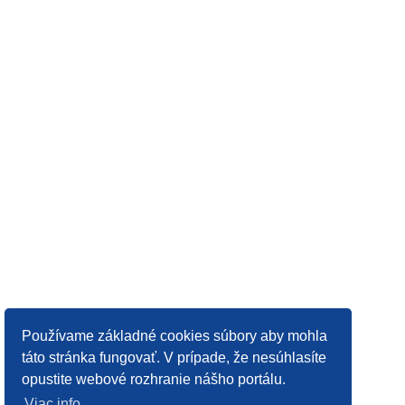
Používame základné cookies súbory aby mohla
táto stránka fungovať. V prípade, že nesúhlasíte
opustite webové rozhranie nášho portálu.
Viac info