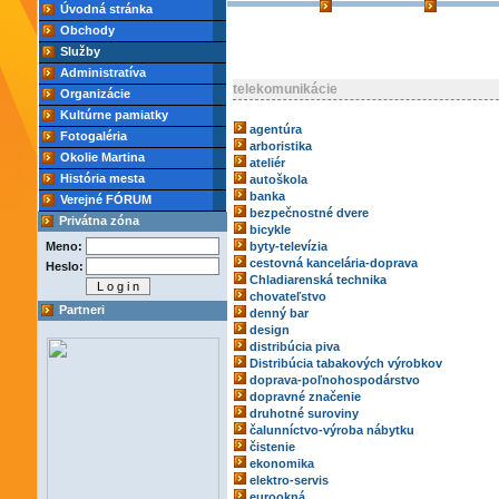
Úvodná stránka
Obchody
Služby
Administratíva
telekomunikácie
Organizácie
Kultúrne pamiatky
agentúra
Fotogaléria
arboristika
Okolie Martina
ateliér
História mesta
autoškola
banka
Verejné FÓRUM
bezpečnostné dvere
Privátna zóna
bicykle
Meno:
byty-televízia
cestovná kancelária-doprava
Heslo:
Chladiarenská technika
chovateľstvo
Partneri
denný bar
design
distribúcia piva
Distribúcia tabakových výrobkov
doprava-poľnohospodárstvo
dopravné značenie
druhotné suroviny
čalunníctvo-výroba nábytku
čistenie
ekonomika
elektro-servis
eurookná