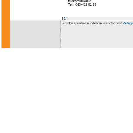
telekomunikácie
Tel.:
043-422 01 15
[
1
]
Stránku spravuje a vytvorila ju spoločnosť
Zetagr