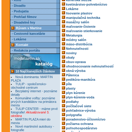
- Kino
kuriérska služba
kvetinárstvo-pohrebníctvo
- Divadlo
Lekárne
- Podujatia
lisovanie plastov
- Prehľad filmov
manipulačná technika
masážny salón
- Divadelné hry
maľovanie-čistenie
Bývam v Martine
maľovanie-stierkovanie
- Cestovné kancelárie
Metalurgia
- Lekárne
módny salón
mäso-distribúcia
Kontakt
Nehnuteľnosti
- Redakcia portálu
noviny
obaly
obuv-oprava
ohodnocovanie nehnuteľností
okná-výroba
10 Najčítanejších článkov
Pálenica
Nová dominanta: MARTIN
pedikúra-manikúra
PLAZA
TULIP - spoločensko-
píla
obchodné centrum
plasty
Bezplatný internet - poznáme
plyn kúrenie
detaily
plyn-kúrenie-voda
Komunálne voľby: poznáme
prvých kandidátov na primátora
podlahy
mesta
počítačové siete
TULIP CENTER - máme prvé
pohľadnice-výroba
fotografie!
Aktualizované 5.
polygrafia
októbra
MARTIN PLAZA mieri do
poradenstvo-účtovníctvo
mesta
požiarna ochrana
Nové martinské autobusy -
poľnohospodárstvo
fotografie