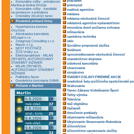
pražiareň
Komunálne voľby - primátorom
Martina je Andrej Hrnčiar
priemysel
Komunálne voľby - kandidáti
realitná agentúra
na poslancov a primátora
reklama
Orientálny (brušný) tanec
reklama-obchodná činnosť
Posledné pridané firmy
reklamná agentúra-vydavateľstvo
Hyperbaricka komora
renovácia dverí-požiarna ochrana
Oxyzona
reštaurácia
Advokatska kancelaria
sanitárna technika
M2Legal s.r.o.
Zetagroup Consulting s.r.o.
sklo
Mauric s.r.o.
Sociálno-prepravná služba
NEXT POČÍTAČE
Solárium
ŽOS Vrútky a.s.
sprostredkovanie-obchodná činnosť
Elektroprojektant - MILAN
ZBYVATEL AUTORIZOVANÝ
stavebníctvo-doprava
STAVEBNÝ INŽINIER
stávková kancelária
MILAN ZBYVATEL
stravovanie
AUTORIZOVANÝ STAVEBNÝ
strojárstvo
INŽINIER
Poliklinika Sever
SVADBY-OSLAVY-FIREMNÉ AKCIE
Geodeticka kancelaria GAMA
svadobné šaty-požičovňa-spoločenské po
Počasie v Martine
Sťahovanie
Tanec-Zábava-Vzdelávanie-Šport
Tehly-výroba
Televízia
tlač-digitálna
tlačiareň
tlmočenie-preklady
ubytovanie-reštaurácia
Ubytovanie-Stravovanie-Rekreácia
účtovníctvo
účtovníctvo-upratovacie služby