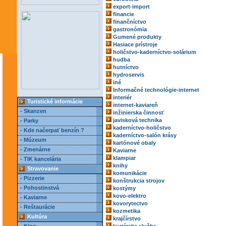
export-import
financie
finančníctvo
gastronómia
Gumené produkty
Hasiace prístroje
holičstvo-kaderníctvo-solárium
hudba
hutníctvo
hydroservis
iné
Informačné technológie-internet
interiér
Turistické informácie
internet-kaviareň
- Skanzen
inžinierska činnosť
javisková technika
- Parky
kaderníctvo-holičstvo
- Kde načerpať benzín ?
kaderníctvo-salón krásy
- Múzeum
kartónové obaly
- Zmenárne
Kaviarne
klampiar
- TIK kancelária
knihy
Stravovanie
komunikácie
- Pizzerie
konštrukcia strojov
- Pohostinstvá
kostýmy
kovo-elektro
- Kaviarne
kovorytectvo
- Reštaurácie
kozmetika
Kultúra
krajčírstvo