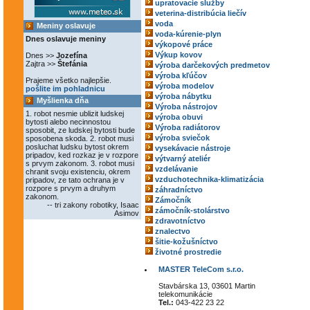
upratovacie služby
veterina-distribúcia liečív
voda
Meniny oslavuje
voda-kúrenie-plyn
Dnes oslavuje meniny
výkopové práce
Výkup kovov
Dnes >>
Jozefína
Zajtra >>
Štefánia
výroba darčekových predmetov
výroba kľúčov
Prajeme všetko najlepšie.
výroba modelov
pošlite im pohladnicu
výroba nábytku
Myšlienka dňa
Výroba nástrojov
1. robot nesmie ublizit ludskej
výroba obuvi
bytosti alebo necinnostou
Výroba radiátorov
sposobit, ze ludskej bytosti bude
výroba sviečok
sposobena skoda. 2. robot musi
posluchat ludsku bytost okrem
vysekávacie nástroje
pripadov, ked rozkaz je v rozpore
výtvarný ateliér
s prvym zakonom. 3. robot musi
vzdelávanie
chranit svoju existenciu, okrem
vzduchotechnika-klimatizácia
pripadov, ze tato ochrana je v
rozpore s prvym a druhym
záhradníctvo
zakonom.
Zámočník
-- tri zakony robotiky, Isaac
zámočník-stolárstvo
Asimov
zdravotníctvo
znalectvo
šitie-kožušníctvo
životné prostredie
MASTER TeleCom s.r.o.
Stavbárska 13, 03601 Martin
telekomunikácie
Tel.:
043-422 23 22