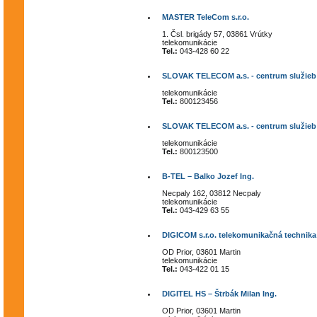
MASTER TeleCom s.r.o.
1. Čsl. brigády 57, 03861 Vrútky
telekomunikácie
Tel.:
043-428 60 22
SLOVAK TELECOM a.s. - centrum služieb
telekomunikácie
Tel.:
800123456
SLOVAK TELECOM a.s. - centrum služieb
telekomunikácie
Tel.:
800123500
B-TEL – Balko Jozef Ing.
Necpaly 162, 03812 Necpaly
telekomunikácie
Tel.:
043-429 63 55
DIGICOM s.r.o. telekomunikačná technika
OD Prior, 03601 Martin
telekomunikácie
Tel.:
043-422 01 15
DIGITEL HS – Štrbák Milan Ing.
OD Prior, 03601 Martin