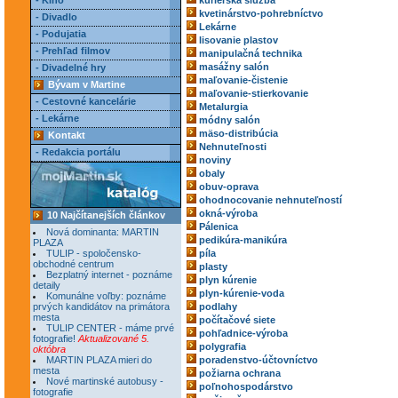
- Kino
kuriérska služba
kvetinárstvo-pohrebníctvo
- Divadlo
Lekárne
- Podujatia
lisovanie plastov
- Prehľad filmov
manipulačná technika
masážny salón
- Divadelné hry
maľovanie-čistenie
Bývam v Martine
maľovanie-stierkovanie
- Cestovné kancelárie
Metalurgia
- Lekárne
módny salón
mäso-distribúcia
Kontakt
Nehnuteľnosti
- Redakcia portálu
noviny
obaly
obuv-oprava
ohodnocovanie nehnuteľností
okná-výroba
10 Najčítanejších článkov
Pálenica
Nová dominanta: MARTIN
pedikúra-manikúra
PLAZA
TULIP - spoločensko-
píla
obchodné centrum
plasty
Bezplatný internet - poznáme
plyn kúrenie
detaily
plyn-kúrenie-voda
Komunálne voľby: poznáme
prvých kandidátov na primátora
podlahy
mesta
počítačové siete
TULIP CENTER - máme prvé
pohľadnice-výroba
fotografie!
Aktualizované 5.
polygrafia
októbra
MARTIN PLAZA mieri do
poradenstvo-účtovníctvo
mesta
požiarna ochrana
Nové martinské autobusy -
poľnohospodárstvo
fotografie