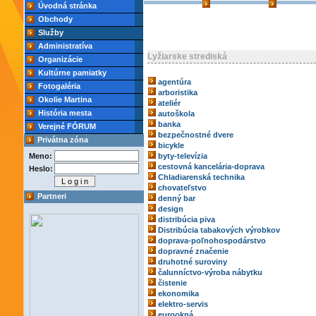
Úvodná stránka
Obchody
Služby
Administratíva
Lyžiarske strediská
Organizácie
Kultúrne pamiatky
agentúra
Fotogaléria
arboristika
Okolie Martina
ateliér
História mesta
autoškola
banka
Verejné FÓRUM
bezpečnostné dvere
Privátna zóna
bicykle
Meno:
byty-televízia
cestovná kancelária-doprava
Heslo:
Chladiarenská technika
chovateľstvo
Partneri
denný bar
design
distribúcia piva
Distribúcia tabakových výrobkov
doprava-poľnohospodárstvo
dopravné značenie
druhotné suroviny
čalunníctvo-výroba nábytku
čistenie
ekonomika
elektro-servis
eurookná