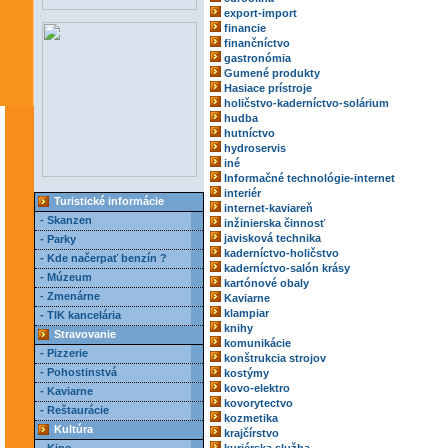
export-import
financie
finančníctvo
gastronómia
Gumené produkty
Hasiace prístroje
holičstvo-kaderníctvo-solárium
hudba
hutníctvo
hydroservis
iné
Informačné technológie-internet
interiér
Turistické informácie
internet-kaviareň
- Skanzen
inžinierska činnosť
javisková technika
- Parky
kaderníctvo-holičstvo
- Kde načerpať benzín ?
kaderníctvo-salón krásy
- Múzeum
kartónové obaly
- Zmenárne
Kaviarne
klampiar
- TIK kancelária
knihy
Stravovanie
komunikácie
- Pizzerie
konštrukcia strojov
- Pohostinstvá
kostýmy
kovo-elektro
- Kaviarne
kovorytectvo
- Reštaurácie
kozmetika
Kultúra
krajčírstvo