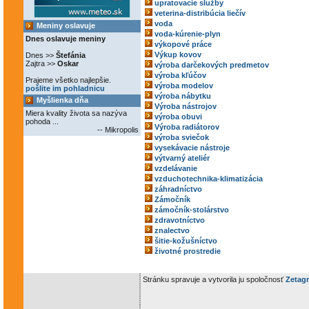
upratovacie služby
veterina-distribúcia liečív
voda
Meniny oslavuje
voda-kúrenie-plyn
Dnes oslavuje meniny
výkopové práce
Výkup kovov
Dnes >>
Štefánia
Zajtra >>
Oskar
výroba darčekových predmetov
výroba kľúčov
Prajeme všetko najlepšie.
výroba modelov
pošlite im pohladnicu
výroba nábytku
Myšlienka dňa
Výroba nástrojov
Miera kvality života sa nazýva
výroba obuvi
pohoda ...
Výroba radiátorov
-- Mikropolis
výroba sviečok
vysekávacie nástroje
výtvarný ateliér
vzdelávanie
vzduchotechnika-klimatizácia
záhradníctvo
Zámočník
zámočník-stolárstvo
zdravotníctvo
znalectvo
šitie-kožušníctvo
životné prostredie
Stránku spravuje a vytvorila ju spoločnosť
Zetagr