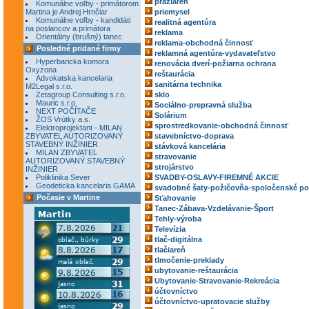
pražiareň
Komunálne voľby - primátorom
Martina je Andrej Hrnčiar
priemysel
Komunálne voľby - kandidáti
realitná agentúra
na poslancov a primátora
reklama
Orientálny (brušný) tanec
reklama-obchodná činnosť
Posledné pridané firmy
reklamná agentúra-vydavateľstvo
Hyperbaricka komora
renovácia dverí-požiarna ochrana
Oxyzona
reštaurácia
Advokatska kancelaria
sanitárna technika
M2Legal s.r.o.
Zetagroup Consulting s.r.o.
sklo
Mauric s.r.o.
Sociálno-prepravná služba
NEXT POČÍTAČE
Solárium
ŽOS Vrútky a.s.
sprostredkovanie-obchodná činnosť
Elektroprojektant - MILAN
ZBYVATEL AUTORIZOVANÝ
stavebníctvo-doprava
STAVEBNÝ INŽINIER
stávková kancelária
MILAN ZBYVATEL
stravovanie
AUTORIZOVANÝ STAVEBNÝ
strojárstvo
INŽINIER
Poliklinika Sever
SVADBY-OSLAVY-FIREMNÉ AKCIE
Geodeticka kancelaria GAMA
svadobné šaty-požičovňa-spoločenské po
Počasie v Martine
Sťahovanie
Tanec-Zábava-Vzdelávanie-Šport
Tehly-výroba
Televízia
tlač-digitálna
tlačiareň
tlmočenie-preklady
ubytovanie-reštaurácia
Ubytovanie-Stravovanie-Rekreácia
účtovníctvo
účtovníctvo-upratovacie služby