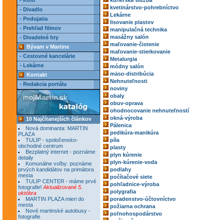
- Kino
kuriérska služba
kvetinárstvo-pohrebníctvo
- Divadlo
Lekárne
- Podujatia
lisovanie plastov
- Prehľad filmov
manipulačná technika
masážny salón
- Divadelné hry
maľovanie-čistenie
Bývam v Martine
maľovanie-stierkovanie
- Cestovné kancelárie
Metalurgia
- Lekárne
módny salón
mäso-distribúcia
Kontakt
Nehnuteľnosti
- Redakcia portálu
noviny
obaly
obuv-oprava
ohodnocovanie nehnuteľností
okná-výroba
10 Najčítanejších článkov
Pálenica
Nová dominanta: MARTIN
pedikúra-manikúra
PLAZA
TULIP - spoločensko-
píla
obchodné centrum
plasty
Bezplatný internet - poznáme
plyn kúrenie
detaily
plyn-kúrenie-voda
Komunálne voľby: poznáme
prvých kandidátov na primátora
podlahy
mesta
počítačové siete
TULIP CENTER - máme prvé
pohľadnice-výroba
fotografie!
Aktualizované 5.
polygrafia
októbra
MARTIN PLAZA mieri do
poradenstvo-účtovníctvo
mesta
požiarna ochrana
Nové martinské autobusy -
poľnohospodárstvo
fotografie