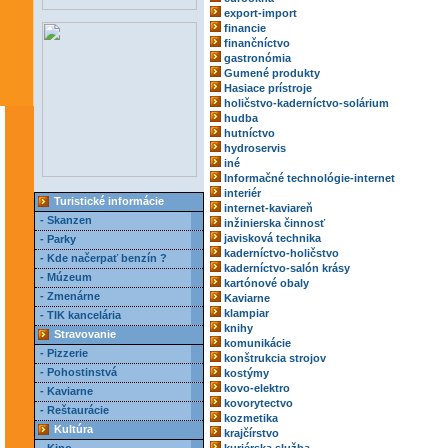
export-import
financie
finančníctvo
gastronómia
Gumené produkty
Hasiace prístroje
holičstvo-kaderníctvo-solárium
hudba
hutníctvo
hydroservis
iné
Informačné technológie-internet
interiér
Turistické informácie
internet-kaviareň
- Skanzen
inžinierska činnosť
javisková technika
- Parky
kaderníctvo-holičstvo
- Kde načerpať benzín ?
kaderníctvo-salón krásy
- Múzeum
kartónové obaly
- Zmenárne
Kaviarne
klampiar
- TIK kancelária
knihy
Stravovanie
komunikácie
- Pizzerie
konštrukcia strojov
- Pohostinstvá
kostýmy
kovo-elektro
- Kaviarne
kovorytectvo
- Reštaurácie
kozmetika
Kultúra
krajčírstvo