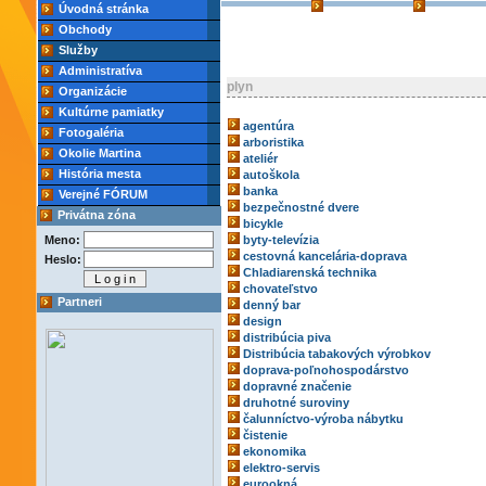
Úvodná stránka
Obchody
Služby
Administratíva
plyn
Organizácie
Kultúrne pamiatky
agentúra
Fotogaléria
arboristika
Okolie Martina
ateliér
História mesta
autoškola
banka
Verejné FÓRUM
bezpečnostné dvere
Privátna zóna
bicykle
Meno:
byty-televízia
cestovná kancelária-doprava
Heslo:
Chladiarenská technika
chovateľstvo
Partneri
denný bar
design
distribúcia piva
Distribúcia tabakových výrobkov
doprava-poľnohospodárstvo
dopravné značenie
druhotné suroviny
čalunníctvo-výroba nábytku
čistenie
ekonomika
elektro-servis
eurookná