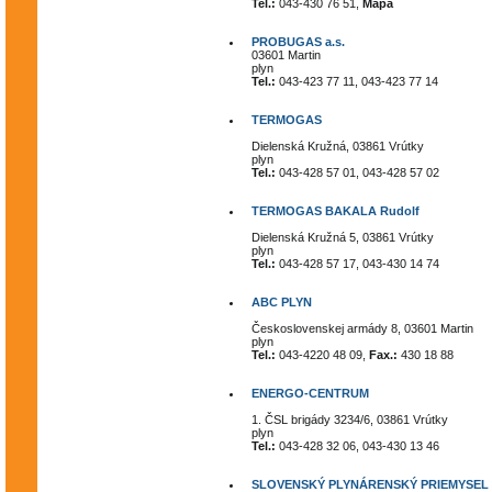
Tel.:
043-430 76 51,
Mapa
PROBUGAS a.s.
03601 Martin
plyn
Tel.:
043-423 77 11, 043-423 77 14
TERMOGAS
Dielenská Kružná, 03861 Vrútky
plyn
Tel.:
043-428 57 01, 043-428 57 02
TERMOGAS BAKALA Rudolf
Dielenská Kružná 5, 03861 Vrútky
plyn
Tel.:
043-428 57 17, 043-430 14 74
ABC PLYN
Československej armády 8, 03601 Martin
plyn
Tel.:
043-4220 48 09,
Fax.:
430 18 88
ENERGO-CENTRUM
1. ČSL brigády 3234/6, 03861 Vrútky
plyn
Tel.:
043-428 32 06, 043-430 13 46
SLOVENSKÝ PLYNÁRENSKÝ PRIEMYSEL