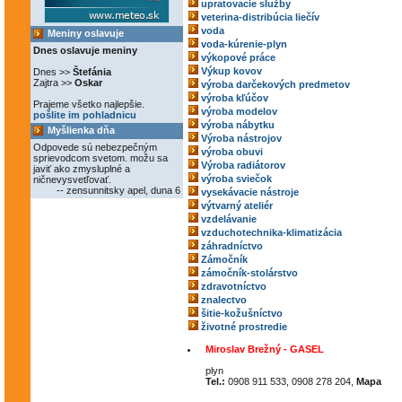
upratovacie služby
veterina-distribúcia liečív
voda
Meniny oslavuje
voda-kúrenie-plyn
Dnes oslavuje meniny
výkopové práce
Výkup kovov
Dnes >>
Štefánia
Zajtra >>
Oskar
výroba darčekových predmetov
výroba kľúčov
Prajeme všetko najlepšie.
výroba modelov
pošlite im pohladnicu
výroba nábytku
Myšlienka dňa
Výroba nástrojov
Odpovede sú nebezpečným
výroba obuvi
sprievodcom svetom. možu sa
Výroba radiátorov
javiť ako zmysluplné a
výroba sviečok
ničnevysvetľovať.
-- zensunnitsky apel, duna 6
vysekávacie nástroje
výtvarný ateliér
vzdelávanie
vzduchotechnika-klimatizácia
záhradníctvo
Zámočník
zámočník-stolárstvo
zdravotníctvo
znalectvo
šitie-kožušníctvo
životné prostredie
Miroslav Brežný - GASEL
plyn
Tel.:
0908 911 533, 0908 278 204,
Mapa