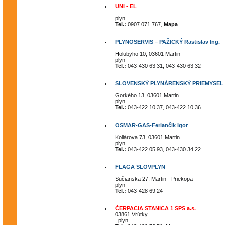
UNI - EL
plyn
Tel.:
0907 071 767,
Mapa
PLYNOSERVIS – PAŽICKÝ Rastislav Ing.
Holubyho 10, 03601 Martin
plyn
Tel.:
043-430 63 31, 043-430 63 32
SLOVENSKÝ PLYNÁRENSKÝ PRIEMYSEL
Gorkého 13, 03601 Martin
plyn
Tel.:
043-422 10 37, 043-422 10 36
OSMAR-GAS-Feriančik Igor
Kollárova 73, 03601 Martin
plyn
Tel.:
043-422 05 93, 043-430 34 22
FLAGA SLOVPLYN
Sučianska 27, Martin - Priekopa
plyn
Tel.:
043-428 69 24
ČERPACIA STANICA 1 SPS a.s.
03861 Vrútky
, plyn