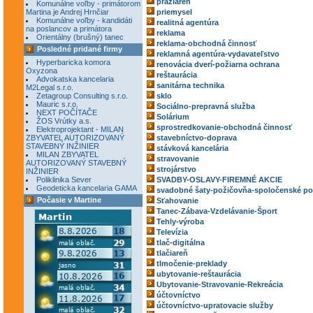
pražiareň
Komunálne voľby - primátorom
Martina je Andrej Hrnčiar
priemysel
Komunálne voľby - kandidáti
realitná agentúra
na poslancov a primátora
reklama
Orientálny (brušný) tanec
reklama-obchodná činnosť
Posledné pridané firmy
reklamná agentúra-vydavateľstvo
Hyperbaricka komora
renovácia dverí-požiarna ochrana
Oxyzona
reštaurácia
Advokatska kancelaria
sanitárna technika
M2Legal s.r.o.
Zetagroup Consulting s.r.o.
sklo
Mauric s.r.o.
Sociálno-prepravná služba
NEXT POČÍTAČE
Solárium
ŽOS Vrútky a.s.
sprostredkovanie-obchodná činnosť
Elektroprojektant - MILAN
ZBYVATEL AUTORIZOVANÝ
stavebníctvo-doprava
STAVEBNÝ INŽINIER
stávková kancelária
MILAN ZBYVATEL
stravovanie
AUTORIZOVANÝ STAVEBNÝ
strojárstvo
INŽINIER
Poliklinika Sever
SVADBY-OSLAVY-FIREMNÉ AKCIE
Geodeticka kancelaria GAMA
svadobné šaty-požičovňa-spoločenské po
Počasie v Martine
Sťahovanie
Tanec-Zábava-Vzdelávanie-Šport
Tehly-výroba
Televízia
tlač-digitálna
tlačiareň
tlmočenie-preklady
ubytovanie-reštaurácia
Ubytovanie-Stravovanie-Rekreácia
účtovníctvo
účtovníctvo-upratovacie služby