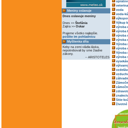
upratov
veterina
voda
Meniny oslavuje
voda-kú
Dnes oslavuje meniny
výkopov
Výkup 
Dnes >>
Štefánia
Zajtra >>
Oskar
výroba 
výroba 
Prajeme všetko najlepšie.
výroba
pošlite im pohladnicu
výroba 
Myšlienka dňa
Výroba 
Keby na zemi vládla láska,
výroba 
nepotrebovali by sme žiadne
Výroba 
zákony.
výroba 
-- ARISTOTELES
vysekáv
výtvarný
vzdeláv
vzducho
záhradn
Zámočn
zámoční
zdravot
znalect
šitie-k
životné