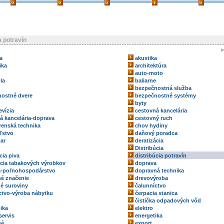
a potravín
a
akustika
ika
architektúra
auto-moto
la
baliarne
bezpečnostná služba
ostné dvere
bezpečnostné systémy
byty
evízia
cestovná kancelária
á kancelária-doprava
cestovný ruch
renská technika
chov hydiny
ľstvo
daňový poradca
ar
deratizácia
Distribúcia
cia piva
distribúcia potravín
úcia tabakových výrobkov
doprava
a-poľnohospodárstvo
dopravná technika
é značenie
drevovýroba
é suroviny
čalunníctvo
ctvo-výroba nábytku
čerpacia stanica
čistička odpadových vôd
ika
elektro
servis
energetika
ná
export