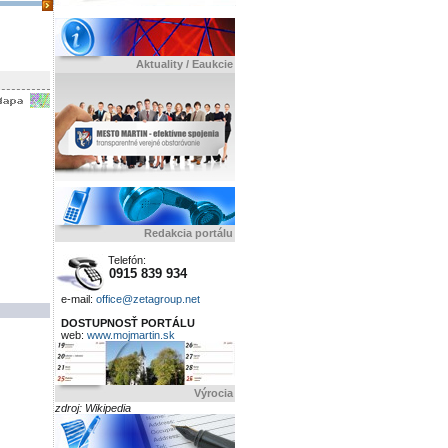
Aktuality / Eaukcie
Redakcia portálu
Telefón:
0915 839 934
e-mail:
office@zetagroup.net
DOSTUPNOSŤ PORTÁLU
web:
www.mojmartin.sk
Výrocia
zdroj: Wikipedia