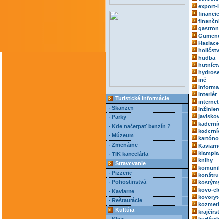
export-
financie
finančn
gastro
Gumené
Hasiace 
holičst
hudba
hutníct
hydrose
iné
Informa
interiér
Turistické informácie
internet
- Skanzen
inžinie
javisko
- Parky
kaderní
- Kde načerpať benzín ?
kaderní
- Múzeum
kartóno
- Zmenárne
Kaviarn
klampia
- TIK kancelária
knihy
Stravovanie
komuni
- Pizzerie
konštru
- Pohostinstvá
kostým
kovo-el
- Kaviarne
kovoryt
- Reštaurácie
kozmeti
Kultúra
krajčírs