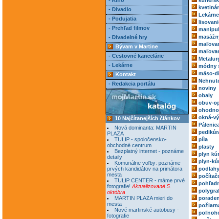
- Kino
kuriérs
kvetiná
- Divadlo
Lekárne
- Podujatia
lisovani
- Prehľad filmov
manipul
masážn
- Divadelné hry
maľovan
Bývam v Martine
maľovan
- Cestovné kancelárie
Metalur
- Lekárne
módny 
mäso-di
Kontakt
Nehnute
- Redakcia portálu
noviny
obaly
obuv-o
ohodnoc
okná-vý
10 Najčítanejších článkov
Pálenic
Nová dominanta: MARTIN
pedikúr
PLAZA
TULIP - spoločensko-
píla
obchodné centrum
plasty
Bezplatný internet - poznáme
plyn kú
detaily
plyn-kú
Komunálne voľby: poznáme
prvých kandidátov na primátora
podlah
mesta
počítač
TULIP CENTER - máme prvé
pohľadn
fotografie!
Aktualizované 5.
polygra
októbra
MARTIN PLAZA mieri do
poraden
mesta
požiarn
Nové martinské autobusy -
poľnoh
fotografie