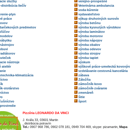
acie služby
verejno-prospešné
-distribúcia liečív
Veterinárna ambulancia
voda-kúrenie
renie-plyn
vydavateľstvo
é práce
výkup druhotných surovín
kovov
výroba betónu
darčekových predmetov
výroba kysnutých výrobkov
kľúčov
výroba laminátov
 modelov
výroba motorov
nábytku
výroba nápojov
nástrojov
výroba obalov
obuvi
výroba odevov
radiátorov
výroba strojov
sviečok
výroba tapiet
acie nástroje
výskum
 ateliér
výškové práce-umelecká kovovýr
anie
vzdelávanie-cestovná kancelária
technika-klimatizácia
zábava
íctvo
Záložňa
ík
zámočník-kovo
k-stolárstvo
zámočník-zváranie
níctvo
zmenáreň
vo
šitie
ožušníctvo
šport
 prostredie
Pizzéria LEONARDO DA VINCI
J. Kráľa 33, 03601 Martin
, distribúcia potravín
Tel.:
0907 968 786, 0902 078 181, 0949 704 469, skype: pizamartin,
Mapa