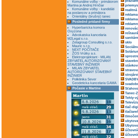
pražiar
Komunálne voľby - primátorom
Martina je Andrej Hrnčiar
priemys
Komunálne voľby - kandidáti
realitná
na poslancov a primátora
reklama
Orientálny (brušný) tanec
reklama
Posledné pridané firmy
reklamn
Hyperbaricka komora
renovác
Oxyzona
reštaur
Advokatska kancelaria
sanitár
M2Legal s.r.o.
Zetagroup Consulting s.r.o.
sklo
Mauric s.r.o.
Sociáln
NEXT POČÍTAČE
Soláriu
ŽOS Vrútky a.s.
sprostr
Elektroprojektant - MILAN
ZBYVATEL AUTORIZOVANÝ
stavebn
STAVEBNÝ INŽINIER
stávkov
MILAN ZBYVATEL
stravov
AUTORIZOVANÝ STAVEBNÝ
strojárs
INŽINIER
Poliklinika Sever
SVADBY
Geodeticka kancelaria GAMA
svadobn
Počasie v Martine
Sťahova
Tanec-Z
Tehly-v
Televízi
tlač-dig
tlačiare
tlmočen
ubytova
Ubytova
účtovní
účtovní