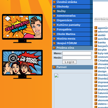
Úvodná stránka
Obchody
Služby
Administratíva
distribúci
Organizácie
Kultúrne pamiatky
agentúr
Fotogaléria
arborist
Okolie Martina
ateliér
História mesta
autoško
banka
Verejné FÓRUM
bezpečn
Privátna zóna
bicykle
Meno:
byty-tel
cestovn
Heslo:
Chladia
chovate
Partneri
denný b
design
distribú
Distrib
doprav
dopravn
druhotn
čalunní
čistenie
ekonom
elektro-
eurook