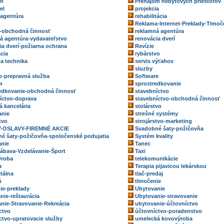
eň
Prenájom nebytových priestorov
el
projekcia
 agentúra
rehabilitácia
Reklama-Internet-Preklady-Tlmoč
-obchodná činnosť
reklamná agentúra
á agentúra-vydavateľstvo
renovácia dverí
ia dverí-požiarna ochrana
Revízie
ácia
rybárstvo
na technika
servis výťahov
sluzby
o-prepravná služba
Software
m
sprostredkovanie
edkovanie-obchodná činnosť
stavebníctvo
íctvo-doprava
stavebníctvo-obchodná činnosť
á kancelária
stolárstvo
anie
strešné systémy
tvo
strojárstvo-marketing
-OSLAVY-FIREMNÉ AKCIE
Svadobné šaty-požičovňa
é šaty-požičovňa-spoločenské podujatia
Systém kvality
nie
Tanec
ábava-Vzdelávanie-Šport
Taxi
ýroba
telekomunikácie
a
Terapia pijavicou lekárskou
itálna
tlač-predaj
ň
tlmočenie
ie-preklady
Ubytovanie
nie-reštaurácia
Ubytovanie-stravovanie
nie-Stravovanie-Rekreácia
ubytovanie-účtovníctvo
ctvo
účtovníctvo-poradenstvo
ctvo-upratovacie služby
umelecká kovovýroba