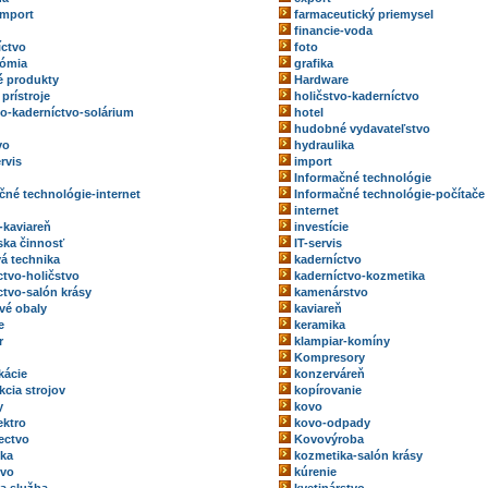
import
farmaceutický priemysel
financie-voda
íctvo
foto
nómia
grafika
 produkty
Hardware
prístroje
holičstvo-kaderníctvo
vo-kaderníctvo-solárium
hotel
hudobné vydavateľstvo
vo
hydraulika
rvis
import
Informačné technológie
čné technológie-internet
Informačné technológie-počítače
internet
-kaviareň
investície
rska činnosť
IT-servis
vá technika
kaderníctvo
ctvo-holičstvo
kaderníctvo-kozmetika
ctvo-salón krásy
kamenárstvo
vé obaly
kaviareň
e
keramika
r
klampiar-komíny
Kompresory
kácie
konzerváreň
kcia strojov
kopírovanie
y
kovo
ektro
kovo-odpady
ectvo
Kovovýroba
ka
kozmetika-salón krásy
tvo
kúrenie