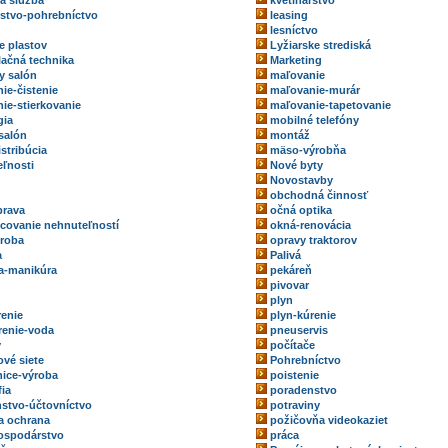
ka služba
kvetinárstvo
rstvo-pohrebníctvo
leasing
lesníctvo
e plastov
Lyžiarske strediská
ačná technika
Marketing
y salón
maľovanie
ie-čistenie
maľovanie-murár
ie-stierkovanie
maľovanie-tapetovanie
gia
mobilné telefóny
salón
montáž
stribúcia
mäso-výrobňa
ľnosti
Nové byty
Novostavby
obchodná činnosť
prava
očná optika
ovanie nehnuteľností
okná-renovácia
roba
opravy traktorov
a
Palivá
a-manikúra
pekáreň
pivovar
plyn
renie
plyn-kúrenie
renie-voda
pneuservis
y
počítače
ové siete
Pohrebníctvo
ice-výroba
poistenie
fia
poradenstvo
stvo-účtovníctvo
potraviny
a ochrana
požičovňa videokaziet
ospodárstvo
práca